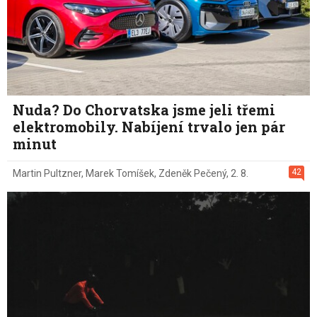
Nuda? Do Chorvatska jsme jeli třemi
elektromobily. Nabíjení trvalo jen pár
minut
42
Martin Pultzner
,
Marek Tomíšek
,
Zdeněk Pečený
,
2. 8.