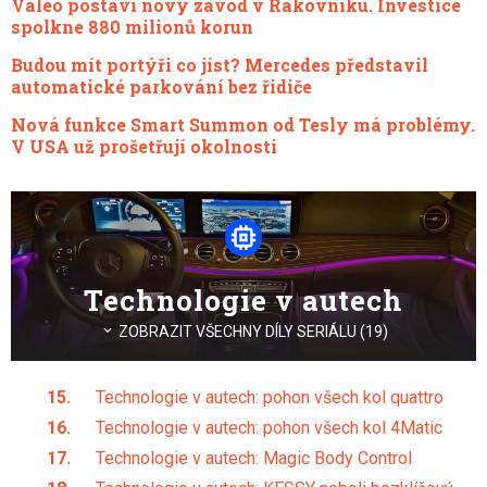
Valeo postaví nový závod v Rakovníku. Investice
spolkne 880 milionů korun
Budou mít portýři co jíst? Mercedes představil
automatické parkování bez řidiče
Nová funkce Smart Summon od Tesly má problémy.
V USA už prošetřují okolnosti
Technologie v autech
ZOBRAZIT VŠECHNY DÍLY SERIÁLU (19)
Technologie v autech: pohon všech kol quattro
Technologie v autech: pohon všech kol 4Matic
Technologie v autech: Magic Body Control