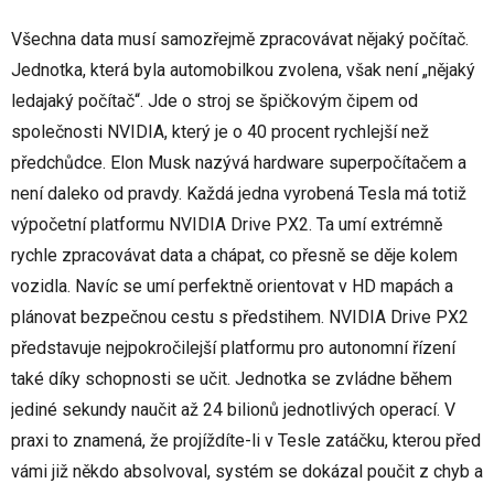
Všechna data musí samozřejmě zpracovávat nějaký počítač.
Jednotka, která byla automobilkou zvolena, však není „nějaký
ledajaký počítač“. Jde o stroj se špičkovým čipem od
společnosti NVIDIA, který je o 40 procent rychlejší než
předchůdce. Elon Musk nazývá hardware superpočítačem a
není daleko od pravdy. Každá jedna vyrobená Tesla má totiž
výpočetní platformu NVIDIA Drive PX2. Ta umí extrémně
rychle zpracovávat data a chápat, co přesně se děje kolem
vozidla. Navíc se umí perfektně orientovat v HD mapách a
plánovat bezpečnou cestu s předstihem. NVIDIA Drive PX2
představuje nejpokročilejší platformu pro autonomní řízení
také díky schopnosti se učit. Jednotka se zvládne během
jediné sekundy naučit až 24 bilionů jednotlivých operací. V
praxi to znamená, že projíždíte-li v Tesle zatáčku, kterou před
vámi již někdo absolvoval, systém se dokázal poučit z chyb a