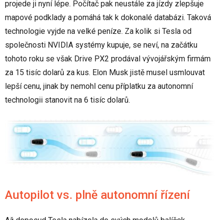
projede ji nyní lépe. Počítač pak neustále za jízdy zlepšuje
mapové podklady a pomáhá tak k dokonalé databázi. Taková
technologie vyjde na velké peníze. Za kolik si Tesla od
společnosti NVIDIA systémy kupuje, se neví, na začátku
tohoto roku se však Drive PX2 prodával vývojářským firmám
za 15 tisíc dolarů za kus. Elon Musk jistě musel usmlouvat
lepší cenu, jinak by nemohl cenu příplatku za autonomní
technologii stanovit na 6 tisíc dolarů.
Autopilot vs. plně autonomní řízení