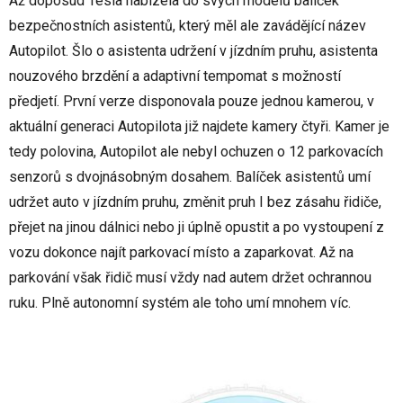
Až doposud Tesla nabízela do svých modelů balíček
bezpečnostních asistentů, který měl ale zavádějící název
Autopilot. Šlo o asistenta udržení v jízdním pruhu, asistenta
nouzového brzdění a adaptivní tempomat s možností
předjetí. První verze disponovala pouze jednou kamerou, v
aktuální generaci Autopilota již najdete kamery čtyři. Kamer je
tedy polovina, Autopilot ale nebyl ochuzen o 12 parkovacích
senzorů s dvojnásobným dosahem. Balíček asistentů umí
udržet auto v jízdním pruhu, změnit pruh I bez zásahu řidiče,
přejet na jinou dálnici nebo ji úplně opustit a po vystoupení z
vozu dokonce najít parkovací místo a zaparkovat. Až na
parkování však řidič musí vždy nad autem držet ochrannou
ruku. Plně autonomní systém ale toho umí mnohem víc.