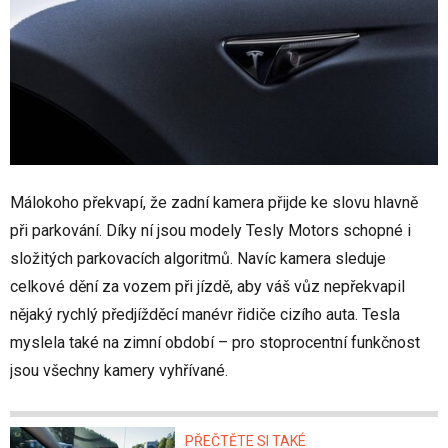
Málokoho překvapí, že zadní kamera přijde ke slovu hlavně
při parkování. Díky ní jsou modely Tesly Motors schopné i
složitých parkovacích algoritmů. Navíc kamera sleduje
celkové dění za vozem při jízdě, aby váš vůz nepřekvapil
nějaký rychlý předjížděcí manévr řidiče cizího auta. Tesla
myslela také na zimní období – pro stoprocentní funkčnost
jsou všechny kamery vyhřívané.
PŘEČTĚTE SI TAKÉ