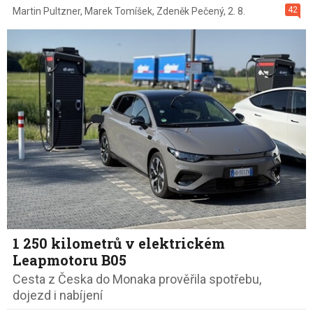
42
Martin Pultzner
,
Marek Tomíšek
,
Zdeněk Pečený
,
2. 8.
1 250 kilometrů v elektrickém
Leapmotoru B05
Cesta z Česka do Monaka prověřila spotřebu,
dojezd i nabíjení