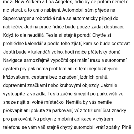
mezi New Yorkem a Los Angeles, řidič by se přitom neměl o
nic starat, a to ani o nabíjení. Automobil sám přijede na
Supercharger a robotická ruka se automaticky připojí do
nabíječky. Jediná práce řidiče bude pouze zadat destinaci.
Když to ale neudělá, Tesla si stejně poradí. Chytře si
prohlédne kalendář a podle toho zjistí, kam se bude cestovat.
Jestli bude v kalendáři volno, hodí řidiče přátelsky domů.
Navigace samozřejmě vypočítá optimální trasu a autonomní
systém prý pak nemá problém ani s těmi nejsložitějšími
křižovatkami, cestami bez označení jízdních pruhů,
dopravními značkami nebo kruhovými objezdy. Jakmile
vystoupíte z vozidla, Tesla začne šmejdit po parkovišti ve
snaze najít si volné místečko. Neměla by vás nemile
překvapit ani pokuta za parkování, vůz totiž umí číst značky
pro parkování. Na pokyn z mobilní aplikace v chytrém
telefonu se vám váš stejně chytrý automobil vrátí zpátky. Plně