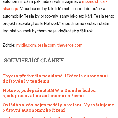
autonomní režim pak nabízí velmi zajímavé
možnosti car-
sharingu
. V budoucnu by tak lidé mohli chodit do práce a
automobily Tesla by pracovaly samy jako taxikáři. Tesla tento
projekt nazvala „Tesla Network“ a jestli jej nezastaví státní
legislativa, měli bychom se jej dočkat již příští rok.
Zdroje:
nvidia.com
,
tesla.com
,
theverge.com
SOUVISEJÍCÍ ČLÁNKY
Toyota předvedla nevídané. Ukázala autonomní
driftování v tandemu
Hotovo, podepsáno! BMW a Daimler budou
spolupracovat na autonomním řízení
Ovládá za vás nejen pedály a volant. Vysvětlujeme
5 úrovní autonomního řízení