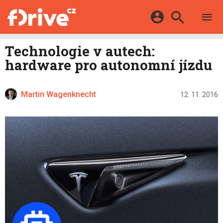
TESTY
ELEKTROMOBILY
Přihlášení a registrace pomocí:
Technologie v autech:
HYBRIDY
KATALOG
hardware pro autonomní jízdu
E-MOTORSPORT
Facebook
Google
MAPA STANIC
OSTATNÍ
VIDEA
Martin Wagenknecht
Twitter
Apple
Microsoft
12. 11. 2016
SERIÁLY
DALŠÍ