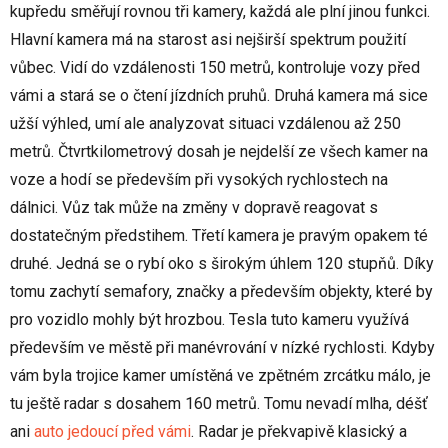
kupředu směřují rovnou tři kamery, každá ale plní jinou funkci.
Hlavní kamera má na starost asi nejširší spektrum použití
vůbec. Vidí do vzdálenosti 150 metrů, kontroluje vozy před
vámi a stará se o čtení jízdních pruhů. Druhá kamera má sice
užší výhled, umí ale analyzovat situaci vzdálenou až 250
metrů. Čtvrtkilometrový dosah je nejdelší ze všech kamer na
voze a hodí se především při vysokých rychlostech na
dálnici. Vůz tak může na změny v dopravě reagovat s
dostatečným předstihem. Třetí kamera je pravým opakem té
druhé. Jedná se o rybí oko s širokým úhlem 120 stupňů. Díky
tomu zachytí semafory, značky a především objekty, které by
pro vozidlo mohly být hrozbou. Tesla tuto kameru využívá
především ve městě při manévrování v nízké rychlosti. Kdyby
vám byla trojice kamer umístěná ve zpětném zrcátku málo, je
tu ještě radar s dosahem 160 metrů. Tomu nevadí mlha, déšť
ani
auto jedoucí před vámi
. Radar je překvapivě klasický a