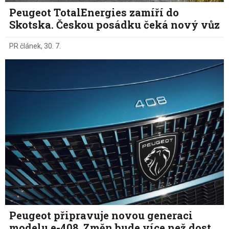
Peugeot TotalEnergies zamíří do
Skotska. Českou posádku čeká nový vůz
PR článek
,
30. 7.
Peugeot připravuje novou generaci
modelu e-408. Změn bude více než dost