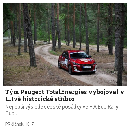
Tým Peugeot TotalEnergies vybojoval v
Litvě historické stříbro
Nejlepší výsledek české posádky ve FIA Eco Rally
Cupu
PR článek
,
10. 7.