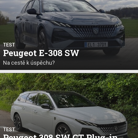
TEST
Peugeot E-308 SW
Na cestě k úspěchu?
TEST
Peugeot 308 SW GT Plug-in