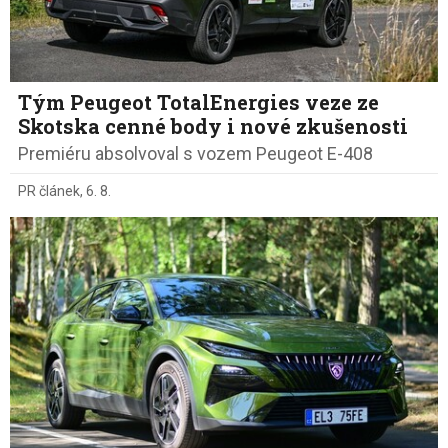
Tým Peugeot TotalEnergies veze ze
Skotska cenné body i nové zkušenosti
Premiéru absolvoval s vozem Peugeot E-408
PR článek
,
6. 8.