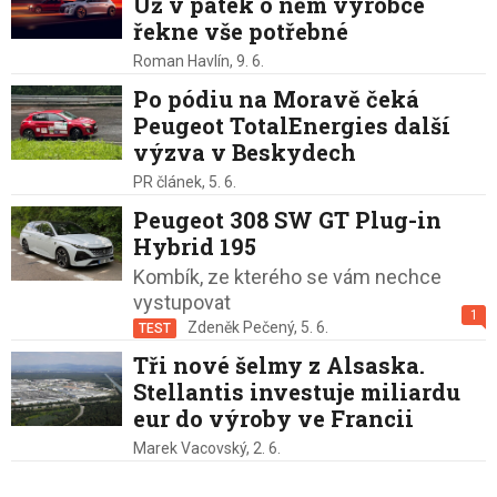
Už v pátek o něm výrobce
řekne vše potřebné
Roman Havlín,
9. 6.
Po pódiu na Moravě čeká
Peugeot TotalEnergies další
výzva v Beskydech
PR článek,
5. 6.
Peugeot 308 SW GT Plug-in
Hybrid 195
Kombík, ze kterého se vám nechce
vystupovat
1
Zdeněk Pečený,
5. 6.
TEST
Tři nové šelmy z Alsaska.
Stellantis investuje miliardu
eur do výroby ve Francii
Marek Vacovský,
2. 6.