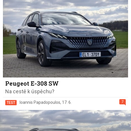
Peugeot E-308 SW
Na cestě k úspěchu?
7
Ioannis Papadopoulos
,
17. 6.
TEST