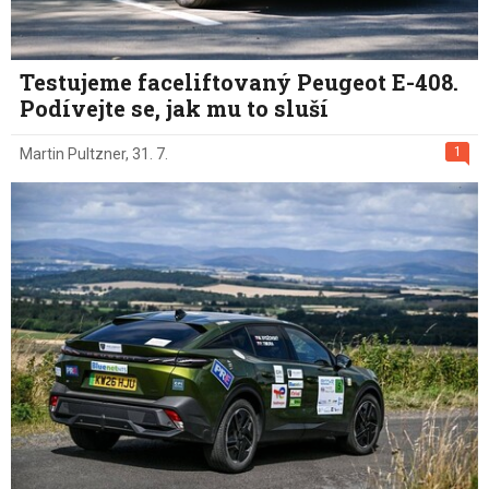
Testujeme faceliftovaný Peugeot E-408.
Podívejte se, jak mu to sluší
1
Martin Pultzner
,
31. 7.