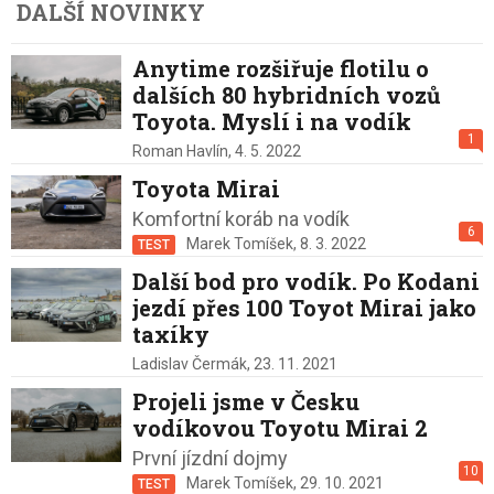
DALŠÍ NOVINKY
Anytime rozšiřuje flotilu o
dalších 80 hybridních vozů
Toyota. Myslí i na vodík
1
Roman Havlín,
4. 5. 2022
Toyota Mirai
Komfortní koráb na vodík
6
Marek Tomíšek,
8. 3. 2022
TEST
Další bod pro vodík. Po Kodani
jezdí přes 100 Toyot Mirai jako
taxíky
Ladislav Čermák,
23. 11. 2021
Projeli jsme v Česku
vodíkovou Toyotu Mirai 2
První jízdní dojmy
10
Marek Tomíšek,
29. 10. 2021
TEST