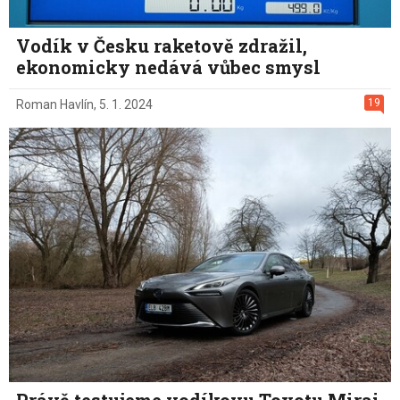
Vodík v Česku raketově zdražil,
ekonomicky nedává vůbec smysl
19
Roman Havlín
,
5. 1. 2024
Právě testujeme vodíkovu Toyotu Mirai.