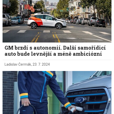
GM brzdí s autonomií. Další samořídicí
auto bude levnější a méně ambiciózní
Ladislav Čermák
,
23. 7. 2024