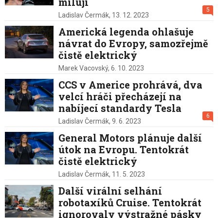
milují
5
Ladislav Čermák,
13. 12. 2023
Americká legenda ohlašuje
návrat do Evropy, samozřejmě
čistě elektrický
Marek Vacovský,
6. 10. 2023
CCS v Americe prohrává, dva
velcí hráči přecházejí na
nabíjecí standardy Tesla
6
Ladislav Čermák,
9. 6. 2023
General Motors plánuje další
útok na Evropu. Tentokrát
čistě elektrický
Ladislav Čermák,
11. 5. 2023
Další virální selhání
robotaxíků Cruise. Tentokrát
ignorovaly výstražné pásky