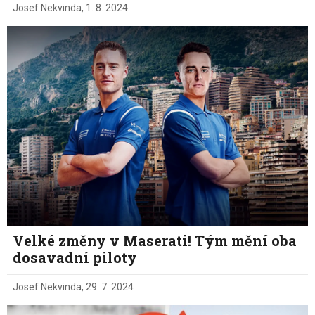
Josef Nekvinda
,
1. 8. 2024
Velké změny v Maserati! Tým mění oba
dosavadní piloty
Josef Nekvinda
,
29. 7. 2024