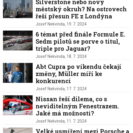
Silverstone nebo nový
městský okruh? Na ostrovech
řeší přesun FE z Londýna
Josef Nekvinda,
19. 7. 2024
6 témat před finále Formule E.
Sedm pilotů se porve o titul,
triple pro Jaguar?
Josef Nekvinda,
18. 7. 2024
Abt Cupra po víkendu čekají
změny, Müller míří ke
konkurenci
Josef Nekvinda,
17. 7. 2024
Nissan řeší dilema, co s
neviditelným Fenestrazem.
Jaké má možnosti?
Josef Nekvinda,
11. 7. 2024
Velké usmíření mezi Porsche a