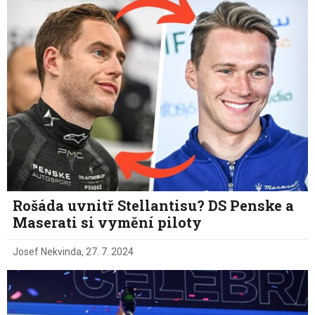
Rošáda uvnitř Stellantisu? DS Penske a
Maserati si vymění piloty
Josef Nekvinda
,
27. 7. 2024