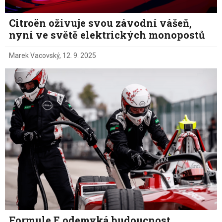
Citroën oživuje svou závodní vášeň,
nyní ve světě elektrických monopostů
Marek Vacovský
,
12. 9. 2025
Formule E odemyká budoucnost