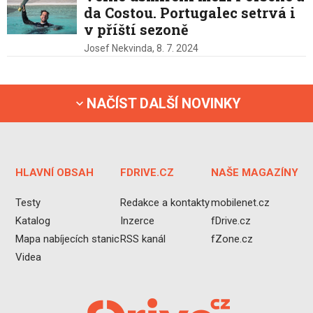
da Costou. Portugalec setrvá i
v příští sezoně
Josef Nekvinda,
8. 7. 2024
NAČÍST DALŠÍ NOVINKY
HLAVNÍ OBSAH
FDRIVE.CZ
NAŠE MAGAZÍNY
Testy
Redakce a kontakty
mobilenet.cz
Katalog
Inzerce
fDrive.cz
Mapa nabíjecích stanic
RSS kanál
fZone.cz
Videa