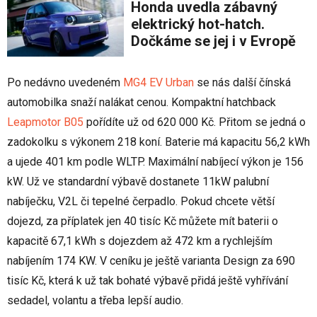
Honda uvedla zábavný
elektrický hot-hatch.
Dočkáme se jej i v Evropě
Po nedávno uvedeném
MG4 EV Urban
se nás další čínská
automobilka snaží nalákat cenou. Kompaktní hatchback
Leapmotor B05
pořídíte už od 620 000 Kč. Přitom se jedná o
zadokolku s výkonem 218 koní. Baterie má kapacitu 56,2 kWh
a ujede 401 km podle WLTP. Maximální nabíjecí výkon je 156
kW. Už ve standardní výbavě dostanete 11kW palubní
nabíječku, V2L či tepelné čerpadlo. Pokud chcete větší
dojezd, za příplatek jen 40 tisíc Kč můžete mít baterii o
kapacitě 67,1 kWh s dojezdem až 472 km a rychlejším
nabíjením 174 KW. V ceníku je ještě varianta Design za 690
tisíc Kč, která k už tak bohaté výbavě přidá ještě vyhřívání
sedadel, volantu a třeba lepší audio.