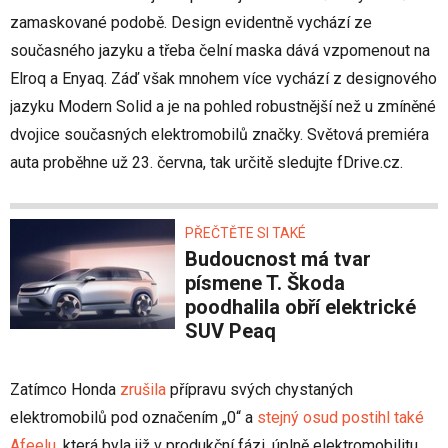
zamaskované podobě. Design evidentně vychází ze
současného jazyku a třeba čelní maska dává vzpomenout na
Elroq a Enyaq. Záď však mnohem více vychází z designového
jazyku Modern Solid a je na pohled robustnější než u zmíněné
dvojice současných elektromobilů značky. Světová premiéra
auta proběhne už 23. června, tak určitě sledujte fDrive.cz.
PŘEČTĚTE SI TAKÉ
Budoucnost má tvar
písmene T. Škoda
poodhalila obří elektrické
SUV Peaq
Zatímco Honda
zrušila
přípravu svých chystaných
elektromobilů pod označením „0“ a
stejný osud postihl také
Afeelu
, která byla již v produkční fázi, úplně elektromobilitu