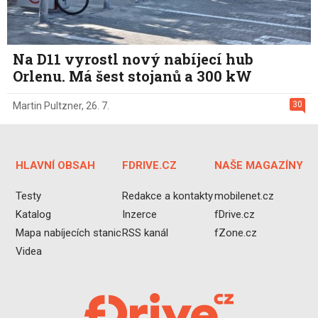
Na D11 vyrostl nový nabíjecí hub
Orlenu. Má šest stojanů a 300 kW
30
Martin Pultzner
,
26. 7.
HLAVNÍ OBSAH
FDRIVE.CZ
NAŠE MAGAZÍNY
Testy
Redakce a kontakty
mobilenet.cz
Katalog
Inzerce
fDrive.cz
Mapa nabíjecích stanic
RSS kanál
fZone.cz
Videa