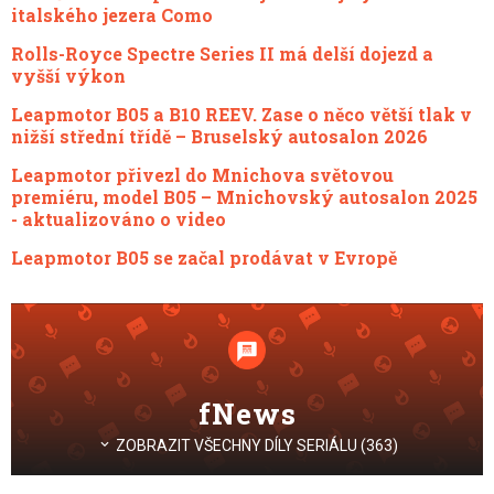
italského jezera Como
Rolls-Royce Spectre Series II má delší dojezd a
vyšší výkon
Leapmotor B05 a B10 REEV. Zase o něco větší tlak v
nižší střední třídě – Bruselský autosalon 2026
Leapmotor přivezl do Mnichova světovou
premiéru, model B05 – Mnichovský autosalon 2025
- aktualizováno o video
Leapmotor B05 se začal prodávat v Evropě
fNews
ZOBRAZIT VŠECHNY DÍLY SERIÁLU (363)