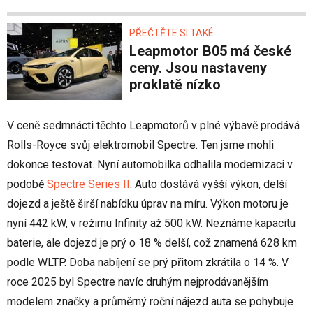
PŘEČTĚTE SI TAKÉ
Leapmotor B05 má české
ceny. Jsou nastaveny
proklatě nízko
V ceně sedmnácti těchto Leapmotorů v plné výbavě prodává
Rolls-Royce svůj elektromobil Spectre. Ten jsme mohli
dokonce testovat. Nyní automobilka odhalila modernizaci v
podobě
Spectre Series II
. Auto dostává vyšší výkon, delší
dojezd a ještě širší nabídku úprav na míru. Výkon motoru je
nyní 442 kW, v režimu Infinity až 500 kW. Neznáme kapacitu
baterie, ale dojezd je prý o 18 % delší, což znamená 628 km
podle WLTP. Doba nabíjení se prý přitom zkrátila o 14 %. V
roce 2025 byl Spectre navíc druhým nejprodávanějším
modelem značky a průměrný roční nájezd auta se pohybuje