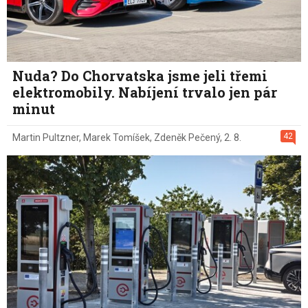
Nuda? Do Chorvatska jsme jeli třemi
elektromobily. Nabíjení trvalo jen pár
minut
42
Martin Pultzner
,
Marek Tomíšek
,
Zdeněk Pečený
,
2. 8.