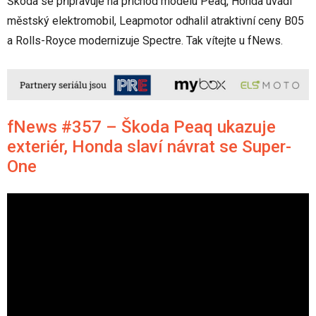
Škoda se připravuje na příchod modelu Peaq, Honda uvádí
městský elektromobil, Leapmotor odhalil atraktivní ceny B05
a Rolls-Royce modernizuje Spectre. Tak vítejte u fNews.
fNews #357 – Škoda Peaq ukazuje
exteriér, Honda slaví návrat se Super-
One