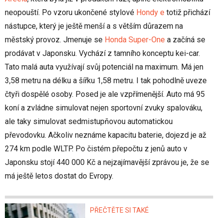
neopouští. Po vzoru ukončené stylové
Hondy e
totiž přichází
nástupce, který je ještě menší a s větším důrazem na
městský provoz. Jmenuje se
Honda Super-One
a začíná se
prodávat v Japonsku. Vychází z tamního konceptu kei-car.
Tato malá auta využívají svůj potenciál na maximum. Má jen
3,58 metru na délku a šířku 1,58 metru. I tak pohodlně uveze
čtyři dospělé osoby. Posed je ale vzpřímenější. Auto má 95
koní a zvládne simulovat nejen sportovní zvuky spalováku,
ale taky simulovat sedmistupňovou automatickou
převodovku. Ačkoliv neznáme kapacitu baterie, dojezd je až
274 km podle WLTP. Po čistém přepočtu z jenů auto v
Japonsku stojí 440 000 Kč a nejzajímavější zprávou je, že se
má ještě letos dostat do Evropy.
PŘEČTĚTE SI TAKÉ