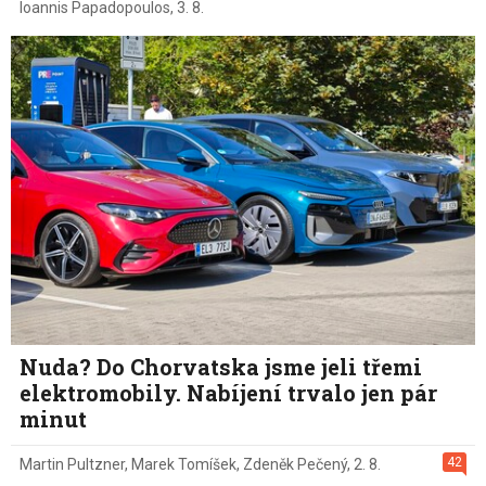
Ioannis Papadopoulos
,
3. 8.
Nuda? Do Chorvatska jsme jeli třemi
elektromobily. Nabíjení trvalo jen pár
minut
42
Martin Pultzner
,
Marek Tomíšek
,
Zdeněk Pečený
,
2. 8.