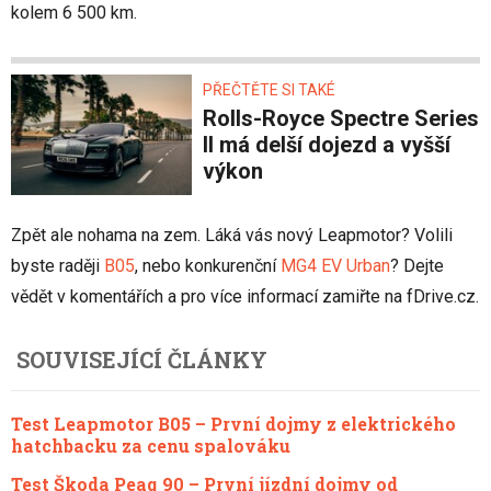
kolem 6 500 km.
PŘEČTĚTE SI TAKÉ
Rolls-Royce Spectre Series
II má delší dojezd a vyšší
výkon
Zpět ale nohama na zem. Láká vás nový Leapmotor? Volili
byste raději
B05
, nebo konkurenční
MG4 EV Urban
? Dejte
vědět v komentářích a pro více informací zamiřte na fDrive.cz.
SOUVISEJÍCÍ ČLÁNKY
Test Leapmotor B05 – První dojmy z elektrického
hatchbacku za cenu spalováku
Test Škoda Peaq 90 – První jízdní dojmy od