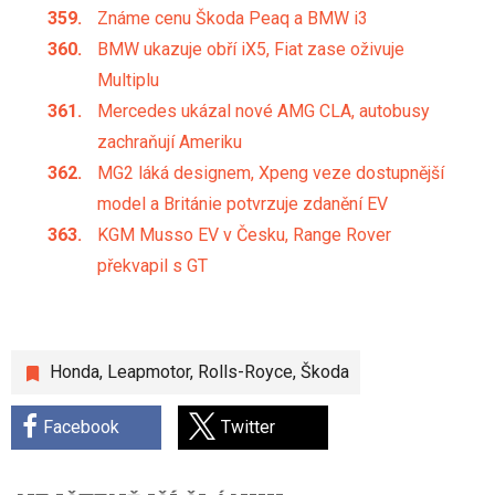
Známe cenu Škoda Peaq a BMW i3
BMW ukazuje obří iX5, Fiat zase oživuje
Multiplu
Mercedes ukázal nové AMG CLA, autobusy
zachraňují Ameriku
MG2 láká designem, Xpeng veze dostupnější
model a Británie potvrzuje zdanění EV
KGM Musso EV v Česku, Range Rover
překvapil s GT
Honda
,
Leapmotor
,
Rolls-Royce
,
Škoda
Facebook
Twitter