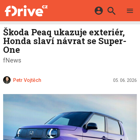
TESTY
ELEKTROMOBILY
Přihlášení a registrace pomocí:
Škoda Peaq ukazuje exteriér,
HYBRIDY
KATALOG
Honda slaví návrat se Super-
E-MOTORSPORT
Facebook
Google
MAPA STANIC
One
OSTATNÍ
VIDEA
Twitter
Apple
Microsoft
fNews
SERIÁLY
DALŠÍ
Petr Vojtěch
05. 06. 2026