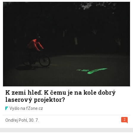
K zemi hleď. K čemu je na kole dobrý
laserový projektor?
Vyšlo na fZone.cz
2
Ondřej Pohl
,
30. 7.