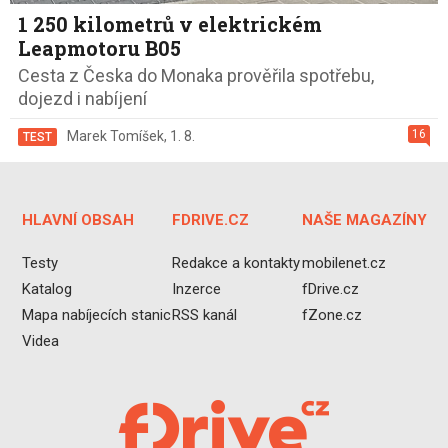
1 250 kilometrů v elektrickém
Leapmotoru B05
Cesta z Česka do Monaka prověřila spotřebu,
dojezd i nabíjení
16
Marek Tomíšek
,
1. 8.
TEST
HLAVNÍ OBSAH
FDRIVE.CZ
NAŠE MAGAZÍNY
Testy
Redakce a kontakty
mobilenet.cz
Katalog
Inzerce
fDrive.cz
Mapa nabíjecích stanic
RSS kanál
fZone.cz
Videa