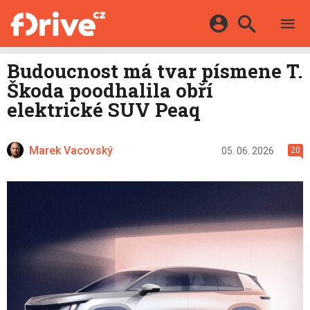
TESTY
ELEKTROMOBILY
Přihlášení a registrace pomocí:
Budoucnost má tvar písmene T.
HYBRIDY
KATALOG
Škoda poodhalila obří
E-MOTORSPORT
Facebook
Google
MAPA STANIC
elektrické SUV Peaq
OSTATNÍ
VIDEA
Twitter
Apple
Microsoft
SERIÁLY
DALŠÍ
Marek Vacovský
05. 06. 2026
20