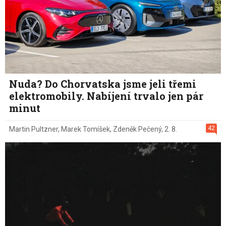
Nuda? Do Chorvatska jsme jeli třemi
elektromobily. Nabíjení trvalo jen pár
minut
42
Martin Pultzner
,
Marek Tomíšek
,
Zdeněk Pečený
,
2. 8.