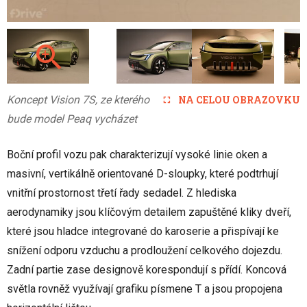
Koncept Vision 7S, ze kterého
NA CELOU OBRAZOVKU
bude model Peaq vycházet
Boční profil vozu pak charakterizují vysoké linie oken a
masivní, vertikálně orientované D-sloupky, které podtrhují
vnitřní prostornost třetí řady sedadel. Z hlediska
aerodynamiky jsou klíčovým detailem zapuštěné kliky dveří,
které jsou hladce integrované do karoserie a přispívají ke
snížení odporu vzduchu a prodloužení celkového dojezdu.
Zadní partie zase designově korespondují s přídí. Koncová
světla rovněž využívají grafiku písmene T a jsou propojena