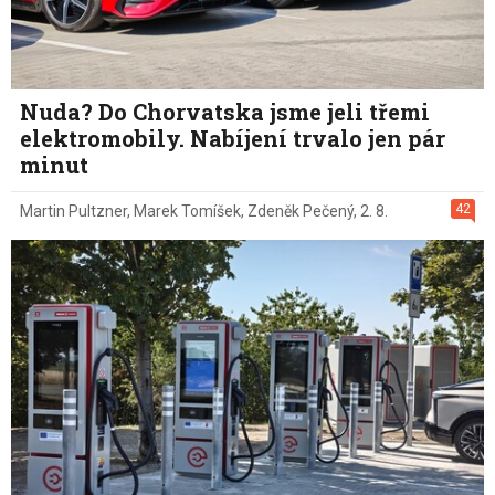
Nuda? Do Chorvatska jsme jeli třemi
elektromobily. Nabíjení trvalo jen pár
minut
42
Martin Pultzner
,
Marek Tomíšek
,
Zdeněk Pečený
,
2. 8.