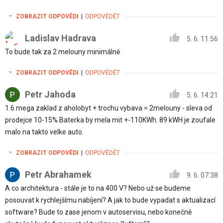
ZOBRAZIT ODPOVĚDI
|
ODPOVĚDĚT
Ladislav Hadrava
5. 6. 11:56
To bude tak za 2 melouny minimálně
ZOBRAZIT ODPOVĚDI
|
ODPOVĚDĚT
Petr Jahoda
5. 6. 14:21
1.6 mega zaklad z aholobyt + trochu vybava = 2melouny - sleva od
prodejce 10-15%.Baterka by mela mit +-110KWh. 89 kWH je zoufale
malo na takto velke auto.
ZOBRAZIT ODPOVĚDI
|
ODPOVĚDĚT
Petr Abrahamek
9. 6. 07:38
A co architektura - stále je to na 400 V? Nebo už se budeme
posouvat k rychlejšímu nabíjení? A jak to bude vypadat s aktualizací
software? Bude to zase jenom v autoservisu, nebo konečně