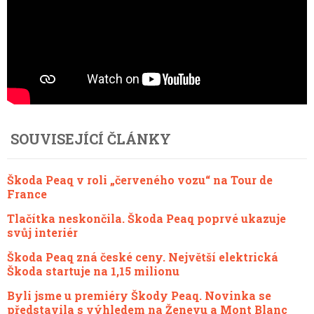
SOUVISEJÍCÍ ČLÁNKY
Škoda Peaq v roli „červeného vozu“ na Tour de
France
Tlačítka neskončila. Škoda Peaq poprvé ukazuje
svůj interiér
Škoda Peaq zná české ceny. Největší elektrická
Škoda startuje na 1,15 milionu
Byli jsme u premiéry Škody Peaq. Novinka se
představila s výhledem na Ženevu a Mont Blanc