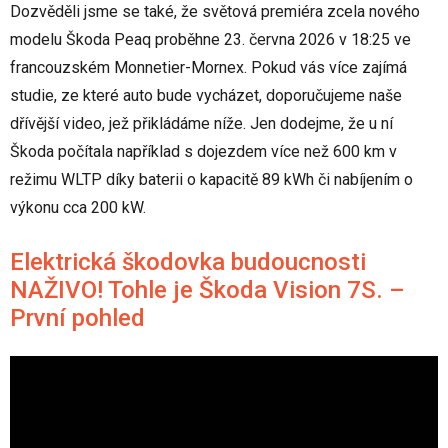
Dozvěděli jsme se také, že světová premiéra zcela nového
modelu Škoda Peaq proběhne 23. června 2026 v 18:25 ve
francouzském Monnetier-Mornex. Pokud vás více zajímá
studie, ze které auto bude vycházet, doporučujeme naše
dřívější video, jež přikládáme níže. Jen dodejme, že u ní
Škoda počítala například s dojezdem více než 600 km v
režimu WLTP díky baterii o kapacitě 89 kWh či nabíjením o
výkonu cca 200 kW.
Elektrická škodovka budoucnosti
NAŽIVO! Tohle je Škoda Vision 7S. –
První pohled