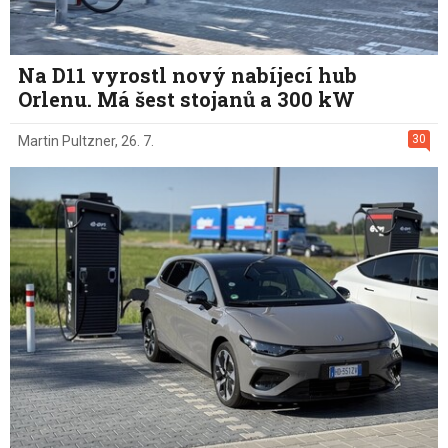
Na D11 vyrostl nový nabíjecí hub
Orlenu. Má šest stojanů a 300 kW
30
Martin Pultzner
,
26. 7.