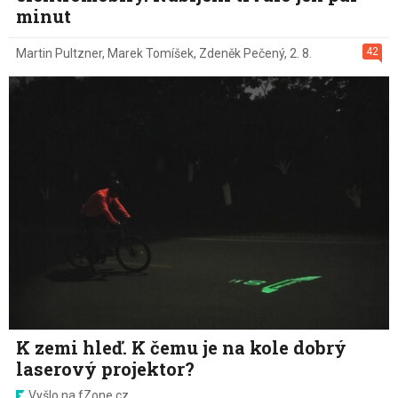
minut
42
Martin Pultzner
,
Marek Tomíšek
,
Zdeněk Pečený
,
2. 8.
K zemi hleď. K čemu je na kole dobrý
laserový projektor?
Vyšlo na fZone.cz