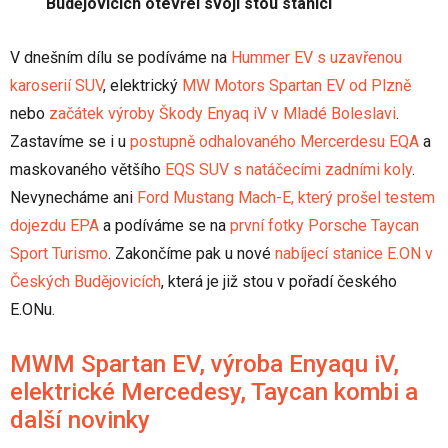
Budějovicích otevřel svoji stou stanici
V dnešním dílu se podíváme na
Hummer EV s uzavřenou
karoserií SUV
, elektrický
MW Motors Spartan EV od Plzně
nebo
začátek výroby Škody Enyaq iV v Mladé Boleslavi
.
Zastavíme se i u
postupně odhalovaného Mercerdesu EQA
a
maskovaného většího
EQS SUV s natáčecími zadními koly
.
Nevynecháme ani
Ford Mustang Mach-E, který prošel testem
dojezdu EPA
a podíváme se na
první fotky Porsche Taycan
Sport Turismo
. Zakončíme pak u nové
nabíjecí stanice E.ON v
Českých Budějovicích
, která je již stou v pořadí českého
E.ONu.
MWM Spartan EV, výroba Enyaqu iV,
elektrické Mercedesy, Taycan kombi a
další novinky