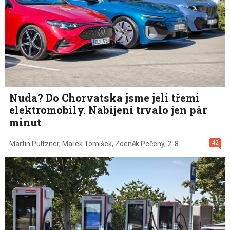
Nuda? Do Chorvatska jsme jeli třemi
elektromobily. Nabíjení trvalo jen pár
minut
42
Martin Pultzner
,
Marek Tomíšek
,
Zdeněk Pečený
,
2. 8.