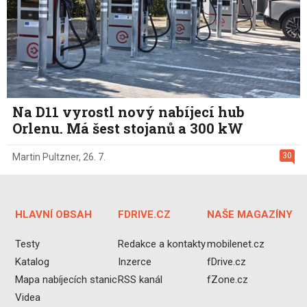
Na D11 vyrostl nový nabíjecí hub
Orlenu. Má šest stojanů a 300 kW
30
Martin Pultzner
,
26. 7.
HLAVNÍ OBSAH
FDRIVE.CZ
NAŠE MAGAZÍNY
Testy
Redakce a kontakty
mobilenet.cz
Katalog
Inzerce
fDrive.cz
Mapa nabíjecích stanic
RSS kanál
fZone.cz
Videa