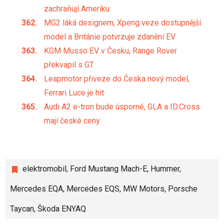
zachraňují Ameriku
MG2 láká designem, Xpeng veze dostupnější
model a Británie potvrzuje zdanění EV
KGM Musso EV v Česku, Range Rover
překvapil s GT
Leapmotor přiveze do Česka nový model,
Ferrari Luce je hit
Audi A2 e-tron bude úsporné, GLA a ID.Cross
mají české ceny
elektromobil
,
Ford Mustang Mach-E
,
Hummer
,
Mercedes EQA
,
Mercedes EQS
,
MW Motors
,
Porsche
Taycan
,
Škoda ENYAQ