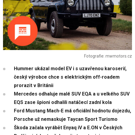
Fotografie: mwmotors.cz
Hummer ukázal model EV i s uzavřenou karoserií,
český výrobce chce s elektrickým off-roadem
prorazit v Británii
Mercedes odhaluje malé SUV EQA a u velkého SUV
EQS zase špioni odhalili natáčecí zadní kola
Ford Mustang Mach-E má oficiální hodnotu dojezdu,
Porsche už nemaskuje Taycan Sport Turismo
Škoda začala vyrábět Enyaq iV a E.ON v Českých