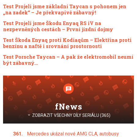
Test Projeli jsme základní Taycan s pohonem jen
„na zadek“ – Je překvapivě zábavný!
Test Projeli jsme Škodu Enyaq RS iV na
nezpevněných cestách – První jízdní dojmy
Test Škoda Enyaq proti Kodiaqům – Elektřina proti
benzínu a naftě i srovnání prostornosti
Test Porsche Taycan – A pak že elektromobil neumí
být zábavný...
fNews
ZOBRAZIT VŠECHNY DÍLY SERIÁLU (365)
Mercedes ukázal nové AMG CLA, autobusy