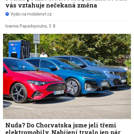
vás vztahuje nečekaná změna
Vyšlo na mobilenet.cz
Ioannis Papadopoulos
,
3. 8.
Nuda? Do Chorvatska jsme jeli třemi
elektromobily. Nabíjení trvalo jen pár