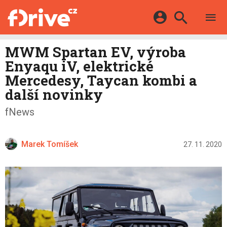
TESTY
ELEKTROMOBILY
Přihlášení a registrace pomocí:
MWM Spartan EV, výroba
HYBRIDY
KATALOG
Enyaqu iV, elektrické
E-MOTORSPORT
Facebook
Google
MAPA STANIC
Mercedesy, Taycan kombi a
OSTATNÍ
další novinky
VIDEA
Twitter
Apple
Microsoft
SERIÁLY
DALŠÍ
fNews
Marek Tomíšek
27. 11. 2020