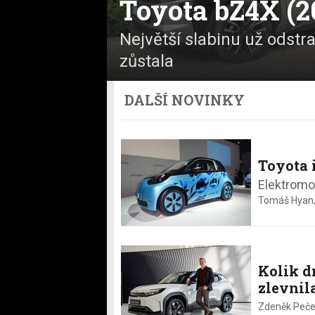
Toyota bZ4X (2
Největší slabinu už odstra
zůstala
DALŠÍ NOVINKY
Toyota 
Elektromob
Tomáš Hyan
Kolik d
zlevnil
Zdeněk Peče