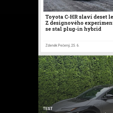
Toyota C-HR slaví deset le
Z designového experimen
se stal plug-in hybrid
Zdeněk Pečený
,
25. 6.
TEST