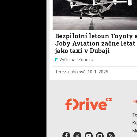
Bezpilotní letoun Toyoty 
Joby Aviation začne létat
jako taxi v Dubaji
Vyšlo na fZone.cz
Tereza Lásková
,
10. 1. 2025
H
Te
Ka
Ma