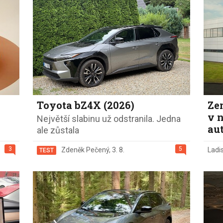
Eco-Rally
Autonomní řízen
Ostatní
Carsharing
Systémy a tech
s-Benz
Veřejná doprav
Nabíjení a nabíj
stanice
Redakční článk
gen
Ostatní
Toyota bZ4X (2026)
Ze
v 
Největší slabinu už odstranila. Jedna
au
ale zůstala
3
5
Zdeněk Pečený
,
3. 8.
Ladi
TEST