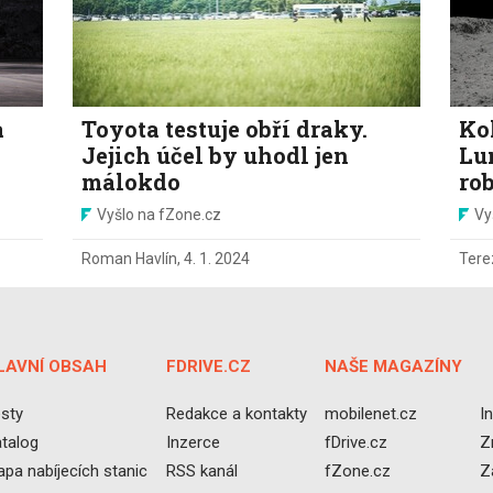
a
Toyota testuje obří draky.
Kol
Jejich účel by uhodl jen
Lu
málokdo
ro
Vyšlo na fZone.cz
Vy
Roman Havlín
,
4. 1. 2024
Tere
LAVNÍ OBSAH
FDRIVE.CZ
NAŠE MAGAZÍNY
sty
Redakce a kontakty
mobilenet.cz
I
talog
Inzerce
fDrive.cz
Z
pa nabíjecích stanic
RSS kanál
fZone.cz
Z