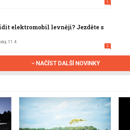
1
ídit elektromobil levněji? Jezděte s
ský,
11. 4.
2
NAČÍST DALŠÍ NOVINKY