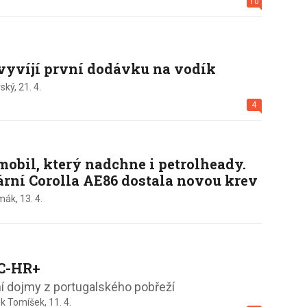
10
vyvíjí první dodávku na vodík
ský,
21. 4.
4
mobil, který nadchne i petrolheady.
rní Corolla AE86 dostala novou krev
rmák,
13. 4.
 C-HR+
ní dojmy z portugalského pobřeží
k Tomíšek,
11. 4.