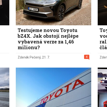
Testujeme novou Toyotu
To
bZ4X. Jak obstojí nejlépe
vo
vybavená verze za 1,46
ral
milionu?
čl
4
Zdeněk Pečený
,
21. 7.
Zden