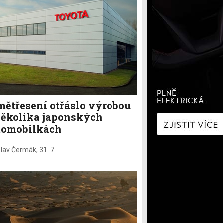
í
Zaostřeno na spotřebu
fNews
nologie
Nabíjíme elektromobil
a
Technologie v autech
ecí
Historie elektromobilů
y
mětřesení otřáslo výrobou
několika japonských
tomobilkách
slav Čermák
,
31. 7.