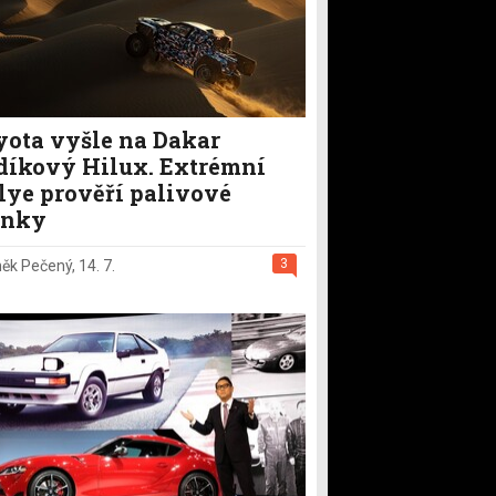
yota vyšle na Dakar
díkový Hilux. Extrémní
lye prověří palivové
ánky
3
ěk Pečený
,
14. 7.