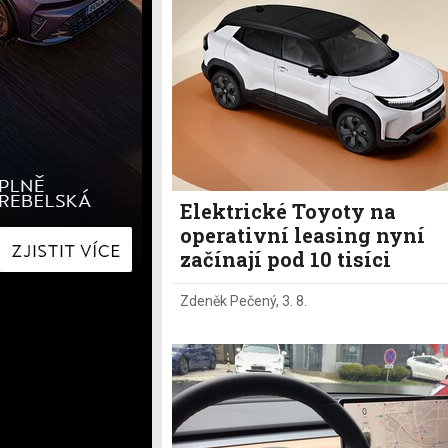
Hyundai
Hyundai
Kia
Kia
Mercedes-Benz
Lexus
Peugeot
Mercede
Renault
Renault
Škoda
Škoda
Tesla
Toyota
Volkswagen
Volkswa
Ostatní
Volvo
Ostatní
Elektrické Toyoty na
operativní leasing nyní
začínají pod 10 tisíci
Zdeněk Pečený
,
3. 8.