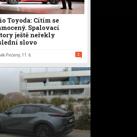
io Toyoda: Cítím se
amocený. Spalovací
tory ještě neřekly
slední slovo
2
ěk Pečený
,
11. 6.