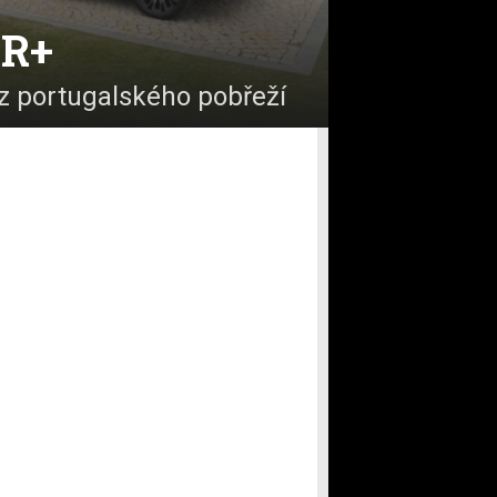
HR+
 z portugalského pobřeží