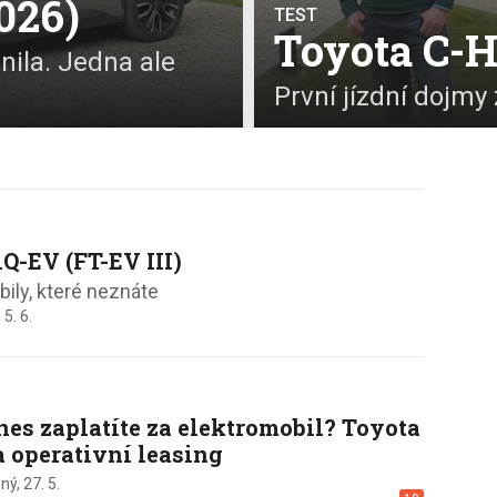
026)
TEST
Toyota C-
nila. Jedna ale
První jízdní dojmy
iQ-EV (FT-EV III)
ily, které neznáte
,
5. 6.
nes zaplatíte za elektromobil? Toyota
a operativní leasing
ný,
27. 5.