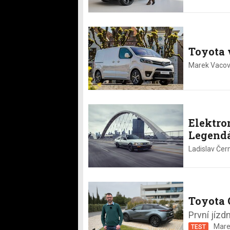
Toyota 
Marek Vacov
Elektro
Legendá
Ladislav Če
Toyota
První jízd
Mare
TEST