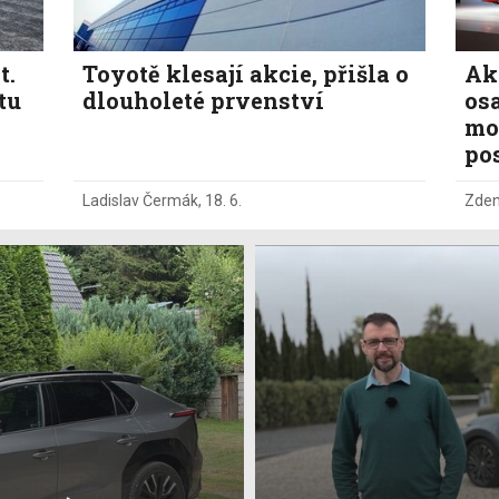
t.
Toyotě klesají akcie, přišla o
Ak
tu
dlouholeté prvenství
os
mo
po
Ladislav Čermák
,
18. 6.
Zden