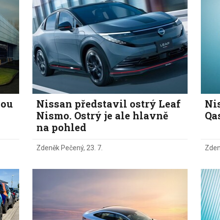
Eco-Rally
Autonomní řízen
Ostatní
Carsharing
Systémy a tech
s-Benz
Veřejná doprav
Nabíjení a nabíj
stanice
Redakční článk
gen
Ostatní
bou
Nissan představil ostrý Leaf
Ni
Nismo. Ostrý je ale hlavně
Qa
na pohled
Zdeněk Pečený
,
23. 7.
Zden