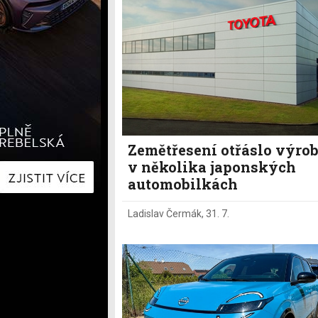
Hyundai
Hyundai
Kia
Kia
Mercedes-Benz
Lexus
Peugeot
Mercede
Renault
Renault
Škoda
Škoda
Tesla
Toyota
Volkswagen
Volkswa
Ostatní
Volvo
Ostatní
Zemětřesení otřáslo výro
v několika japonských
automobilkách
Ladislav Čermák
,
31. 7.