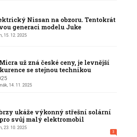
lektrický Nissan na obzoru. Tentokrát
ovou generaci modelu Juke
n,
15. 12. 2025
Micra už zná české ceny, je levnější
kurence se stejnou technikou
025
rmák,
14. 11. 2025
brzy ukáže výkonný střešní solární
pro svůj malý elektromobil
n,
23. 10. 2025
3