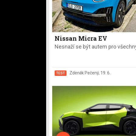
Nissan Micra EV
Nesnaží se být autem pro všechn
Zdeněk Pečený
,
19. 6.
TEST