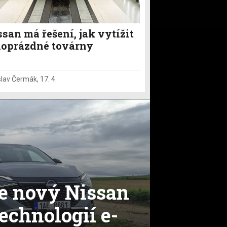
san má řešení, jak vytížit
loprázdné továrny
slav Čermák
,
17. 4.
me nový Nissan
echnologií e-