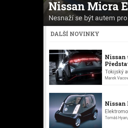
Nissan Micra 
Nesnaží se být autem pro
DALŠÍ NOVINKY
Nissan 
Předsta
Tokijský 
Marek Vacov
Nissan
Elektromob
Tomáš Hyan