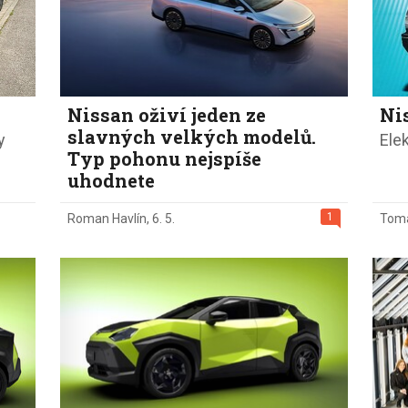
Nissan oživí jeden ze
Ni
slavných velkých modelů.
y
Ele
Typ pohonu nejspíše
uhodnete
1
Roman Havlín
,
6. 5.
Tom