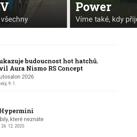
EV
Power
 všechny
Víme také, kdy při
ukazuje budoucnost hot hatchů.
vil Aura Nismo RS Concept
autosalon 2026
ský,
9. 1.
 Hypermini
ily, které neznáte
,
26. 12. 2025