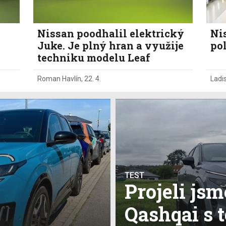
Nissan poodhalil elektrický
Nis
Juke. Je plný hran a využije
po
techniku modelu Leaf
Roman Havlín
,
22. 4.
Ladi
TEST
Projeli js
Qashqai s t