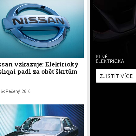
í
Zaostřeno na spotřebu
fNews
nologie
Nabíjíme elektromobil
a
Technologie v autech
ecí
Historie elektromobilů
y
ssan vzkazuje: Elektrický
shqai padl za oběť škrtům
ěk Pečený
,
26. 6.