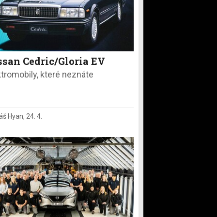
ssan Cedric/Gloria EV
ktromobily, které neznáte
áš Hyan
,
24. 4.