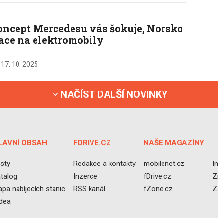
ncept Mercedesu vás šokuje, Norsko
tace na elektromobily
,
17. 10. 2025
NAČÍST DALŠÍ NOVINKY
LAVNÍ OBSAH
FDRIVE.CZ
NAŠE MAGAZÍNY
sty
Redakce a kontakty
mobilenet.cz
I
talog
Inzerce
fDrive.cz
Z
pa nabíjecích stanic
RSS kanál
fZone.cz
Z
idea