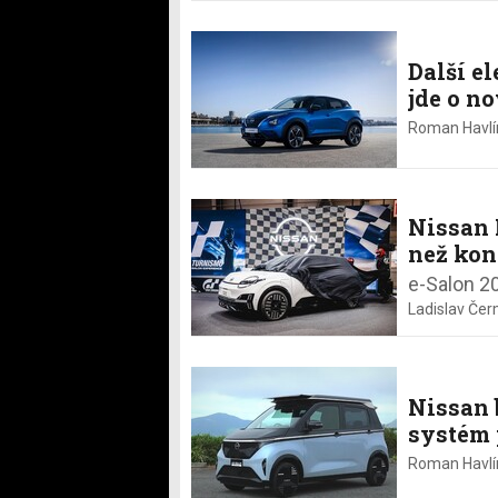
Další e
jde o n
Roman Havlí
Nissan 
než kon
e-Salon 2
Ladislav Če
Nissan 
systém 
Roman Havlí