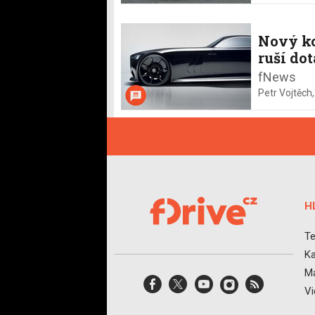
Nový ko
ruší do
fNews
Petr Vojtěch
H
Te
Ka
Ma
V