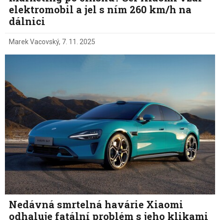
elektromobil a jel s ním 260 km/h na
dálnici
Marek Vacovský
,
7. 11. 2025
Nedávná smrtelná havárie Xiaomi
odhaluje fatální problém s jeho klikami