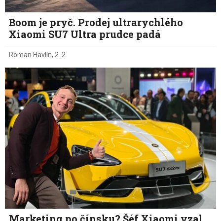
Boom je pryč. Prodej ultrarychlého
Xiaomi SU7 Ultra prudce padá
Roman Havlín
,
2. 2.
Marketing po čínsku? Šéf Xiaomi vzal