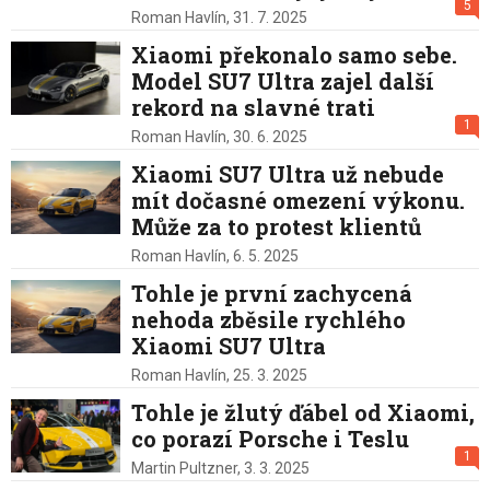
5
Roman Havlín,
31. 7. 2025
Xiaomi překonalo samo sebe.
Model SU7 Ultra zajel další
rekord na slavné trati
1
Roman Havlín,
30. 6. 2025
Xiaomi SU7 Ultra už nebude
mít dočasné omezení výkonu.
Může za to protest klientů
Roman Havlín,
6. 5. 2025
Tohle je první zachycená
nehoda zběsile rychlého
Xiaomi SU7 Ultra
Roman Havlín,
25. 3. 2025
Tohle je žlutý ďábel od Xiaomi,
co porazí Porsche i Teslu
1
Martin Pultzner,
3. 3. 2025