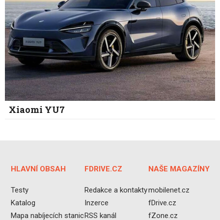
Xiaomi YU7
HLAVNÍ OBSAH
FDRIVE.CZ
NAŠE MAGAZÍNY
Testy
Redakce a kontakty
mobilenet.cz
Katalog
Inzerce
fDrive.cz
Mapa nabíjecích stanic
RSS kanál
fZone.cz