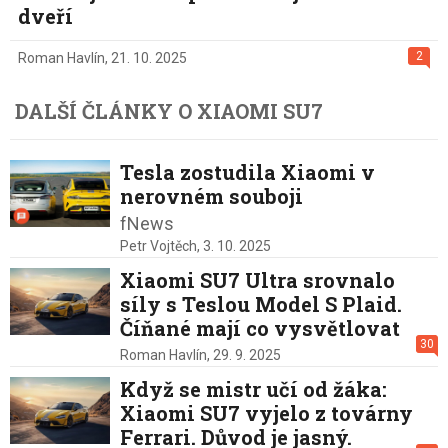
dveří
2
Roman Havlín
,
21. 10. 2025
DALŠÍ ČLÁNKY O XIAOMI SU7
Tesla zostudila Xiaomi v
nerovném souboji
fNews
Petr Vojtěch,
3. 10. 2025
Xiaomi SU7 Ultra srovnalo
síly s Teslou Model S Plaid.
Číňané mají co vysvětlovat
30
Roman Havlín,
29. 9. 2025
Když se mistr učí od žáka:
Xiaomi SU7 vyjelo z továrny
Ferrari. Důvod je jasný.