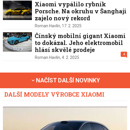
Xiaomi vypálilo rybník
Porsche. Na okruhu v Šanghaji
zajelo nový rekord
Roman Havlín,
17. 2. 2025
Čínský mobilní gigant Xiaomi
to dokázal. Jeho elektromobil
hlásí skvělé prodeje
4
Roman Havlín,
4. 2. 2025
NAČÍST DALŠÍ NOVINKY
DALŠÍ MODELY VÝROBCE XIAOMI