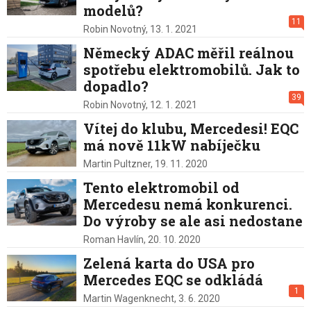
modelů?
11
Robin Novotný,
13. 1. 2021
Německý ADAC měřil reálnou
spotřebu elektromobilů. Jak to
dopadlo?
39
Robin Novotný,
12. 1. 2021
Vítej do klubu, Mercedesi! EQC
má nově 11kW nabíječku
Martin Pultzner,
19. 11. 2020
Tento elektromobil od
Mercedesu nemá konkurenci.
Do výroby se ale asi nedostane
Roman Havlín,
20. 10. 2020
Zelená karta do USA pro
Mercedes EQC se odkládá
1
Martin Wagenknecht,
3. 6. 2020