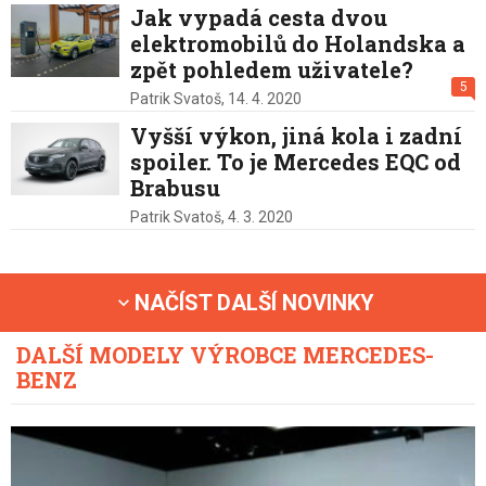
Jak vypadá cesta dvou
elektromobilů do Holandska a
zpět pohledem uživatele?
5
Patrik Svatoš,
14. 4. 2020
Vyšší výkon, jiná kola i zadní
spoiler. To je Mercedes EQC od
Brabusu
Patrik Svatoš,
4. 3. 2020
NAČÍST DALŠÍ NOVINKY
DALŠÍ MODELY VÝROBCE MERCEDES-
BENZ