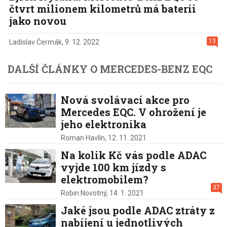
čtvrt milionem kilometrů má baterii
jako novou
13
Ladislav Čermák
,
9. 12. 2022
DALŠÍ ČLÁNKY O MERCEDES-BENZ EQC
Nová svolávací akce pro
Mercedes EQC. V ohrožení je
jeho elektronika
Roman Havlín,
12. 11. 2021
Na kolik Kč vás podle ADAC
vyjde 100 km jízdy s
elektromobilem?
37
Robin Novotný,
14. 1. 2021
Jaké jsou podle ADAC ztráty z
nabíjení u jednotlivých