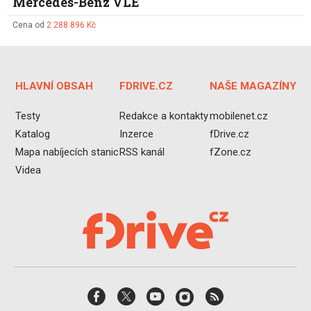
Mercedes-Benz VLE
Cena od
2 288 896 Kč
HLAVNÍ OBSAH
FDRIVE.CZ
NAŠE MAGAZÍNY
Testy
Redakce a kontakty
mobilenet.cz
Katalog
Inzerce
fDrive.cz
Mapa nabíjecích stanic
RSS kanál
fZone.cz
Videa