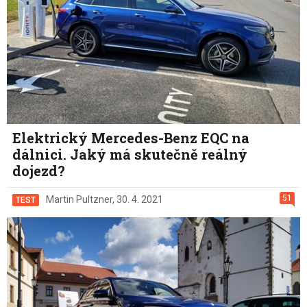
Elektrický Mercedes-Benz EQC na
dálnici. Jaký má skutečně reálný
dojezd?
51
Martin Pultzner
,
30. 4. 2021
TEST