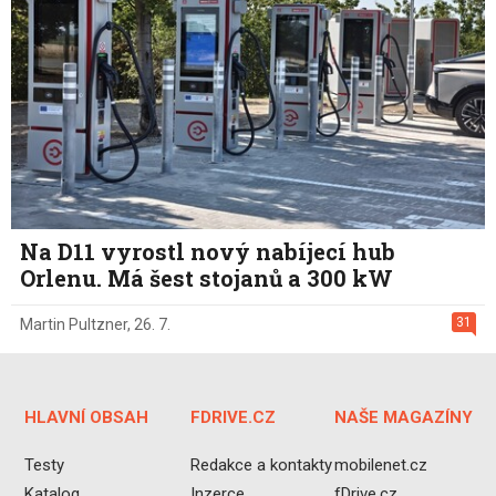
Na D11 vyrostl nový nabíjecí hub
Orlenu. Má šest stojanů a 300 kW
31
Martin Pultzner
,
26. 7.
HLAVNÍ OBSAH
FDRIVE.CZ
NAŠE MAGAZÍNY
Testy
Redakce a kontakty
mobilenet.cz
Katalog
Inzerce
fDrive.cz