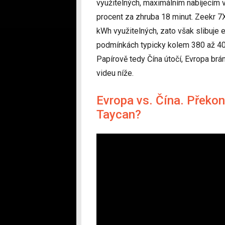
využitelných, maximálním nabíjecím 
procent za zhruba 18 minut. Zeekr 7
kWh využitelných, zato však slibuje 
podmínkách typicky kolem 380 až 400
Papírově tedy Čína útočí, Evropa brá
videu níže.
Evropa vs. Čína. Překon
Taycan?