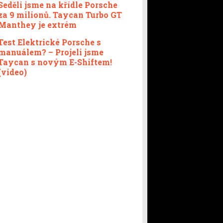
Seděli jsme na křídle Porsche
za 9 milionů. Taycan Turbo GT
Manthey je extrém
Test Elektrické Porsche s
manuálem? – Projeli jsme
Taycan s novým E-Shiftem!
(video)