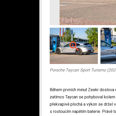
Porsche Taycan Sport Turismo (202
Během prvních minut Zeekr doslova ut
zatímco Taycan se pohyboval kolem 25
překvapivě plochá a výkon se držel
s rostoucím napětím baterie. Právě ta