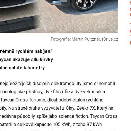
Fotografie: Martin Pultzner, fDrive.cz
trémně rychlém nabíjení
ycan ukazuje sílu křivky
álně nabité kilometry
ejdůležitějších disciplín elektromobility jsme si nemohli
echnologické přístupy, dvě filozofie a dvě velmi silná
e Taycan Cross Turismo, dlouhodobý etalon rychlého
ly. Na straně druhé vyzyvatel z Číny, Zeekr 7X, který na
donedávna působily spíše jako science fiction. Taycan Cross
 baterií o celkové kapacitě 105 kWh, z toho 97 kWh