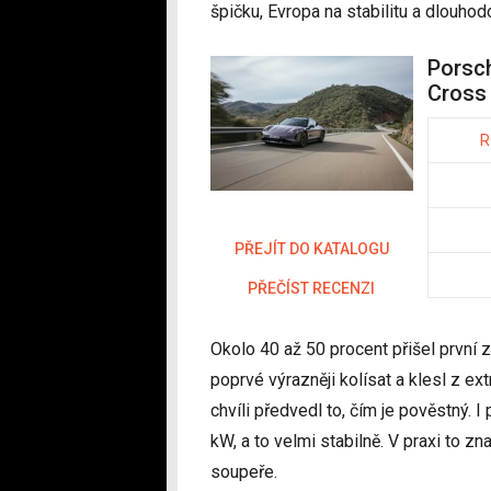
špičku, Evropa na stabilitu a dlouhod
Porsc
Cross
R
PŘEJÍT DO KATALOGU
PŘEČÍST RECENZI
Okolo 40 až 50 procent přišel první z
poprvé výrazněji kolísat a klesl z e
chvíli předvedl to, čím je pověstný. I
kW, a to velmi stabilně. V praxi to
soupeře.