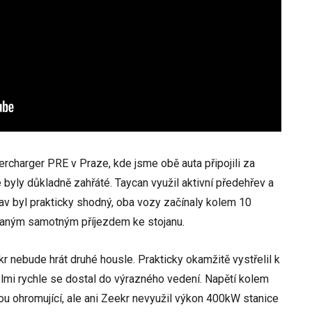
rcharger PRE v Praze, kde jsme obě auta připojili za
byly důkladně zahřáté. Taycan využil aktivní předehřev a
stav byl prakticky shodný, oba vozy začínaly kolem 10
 daným samotným příjezdem ke stojanu.
kr nebude hrát druhé housle. Prakticky okamžitě vystřelil k
mi rychle se dostal do výrazného vedení. Napětí kolem
ou ohromující, ale ani Zeekr nevyužil výkon 400kW stanice