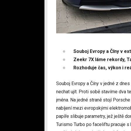
Souboj Evropy a Číny v ex
Zeekr 7X láme rekordy, Ta
Rozhoduje čas, výkon i re
Souboj Evropy a Číny v jedné z dnes n
nechat ujít. Proti sobě stavíme dva t
jména. Na jedné straně stojí Porsch
nabíjení mezi evropskými elektromobi
papíře slibuje parametry, jež ještě 
Turismo Turbo po faceliftu pracuje s