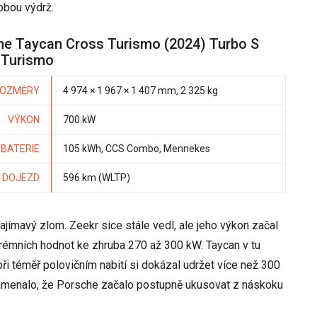
obou výdrž.
he Taycan Cross Turismo (2024) Turbo S
 Turismo
OZMĚRY
4 974 × 1 967 × 1 407 mm, 2 325 kg
VÝKON
700 kW
BATERIE
105 kWh, CCS Combo, Mennekes
DOJEZD
596 km (WLTP)
ajímavý zlom. Zeekr sice stále vedl, ale jeho výkon začal
xtrémních hodnot ke zhruba 270 až 300 kW. Taycan v tu
 při téměř polovičním nabití si dokázal udržet více než 300
 znamenalo, že Porsche začalo postupně ukusovat z náskoku