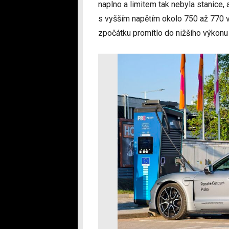
naplno a limitem tak nebyla stanice, 
s vyšším napětím okolo 750 až 770 v
zpočátku promítlo do nižšího výkon