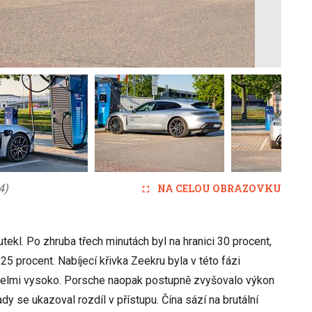
4)
NA CELOU OBRAZOVKU
ekl. Po zhruba třech minutách byl na hranici 30 procent,
 procent. Nabíjecí křivka Zeekru byla v této fázi
 velmi vysoko. Porsche naopak postupně zvyšovalo výkon
dy se ukazoval rozdíl v přístupu. Čína sází na brutální