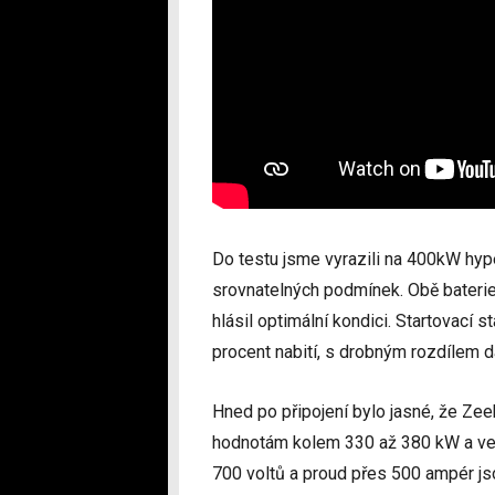
Do testu jsme vyrazili na 400kW hype
srovnatelných podmínek. Obě baterie 
hlásil optimální kondici. Startovací 
procent nabití, s drobným rozdílem
Hned po připojení bylo jasné, že Zee
hodnotám kolem 330 až 380 kW a vel
700 voltů a proud přes 500 ampér js