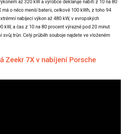
výkonem až 320 kW a výrobce deklaruje nabití z 10 na 80
X má o něco menší baterii, celkově 100 kWh, z toho 94
extrémní nabíjecí výkon až 480 kW, v evropských
 kW, a čas z 10 na 80 procent výrazně pod 20 minut.
ní svůj trůn. Celý průběh souboje najdete ve vloženém
á Zeekr 7X v nabíjení Porsche