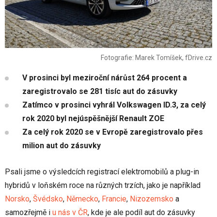
Fotografie: Marek Tomíšek, fDrive.cz
V prosinci byl meziroční nárůst 264 procent a
zaregistrovalo se 281 tisíc aut do zásuvky
Zatímco v prosinci vyhrál Volkswagen ID.3, za celý
rok 2020 byl nejúspěšnější Renault ZOE
Za celý rok 2020 se v Evropě zaregistrovalo přes
milion aut do zásuvky
Psali jsme o výsledcích registrací elektromobilů a plug-in
hybridů v loňském roce na různých trzích, jako je například
Norsko
,
Švédsko
,
Německo
,
Francie
,
Nizozemsko
a
samozřejmě i
u nás v ČR
, kde je ale podíl aut do zásuvky