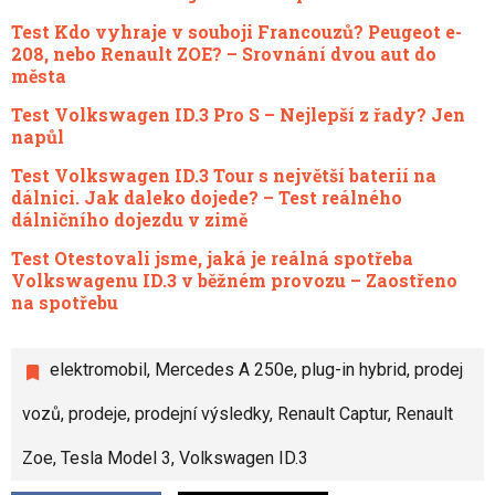
Test Kdo vyhraje v souboji Francouzů? Peugeot e-
208, nebo Renault ZOE? – Srovnání dvou aut do
města
Test Volkswagen ID.3 Pro S – Nejlepší z řady? Jen
napůl
Test Volkswagen ID.3 Tour s největší baterií na
dálnici. Jak daleko dojede? – Test reálného
dálničního dojezdu v zimě
Test Otestovali jsme, jaká je reálná spotřeba
Volkswagenu ID.3 v běžném provozu – Zaostřeno
na spotřebu
elektromobil
,
Mercedes A 250e
,
plug-in hybrid
,
prodej
vozů
,
prodeje
,
prodejní výsledky
,
Renault Captur
,
Renault
Zoe
,
Tesla Model 3
,
Volkswagen ID.3