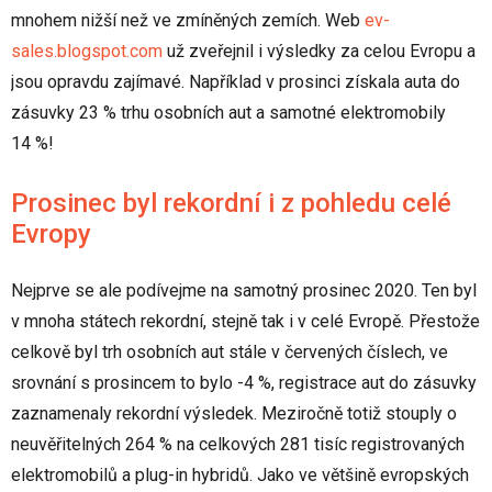
mnohem nižší než ve zmíněných zemích. Web
ev-
sales.blogspot.com
už zveřejnil i výsledky za celou Evropu a
jsou opravdu zajímavé. Například v prosinci získala auta do
zásuvky 23 % trhu osobních aut a samotné elektromobily
14 %!
Prosinec byl rekordní i z pohledu celé
Evropy
Nejprve se ale podívejme na samotný prosinec 2020. Ten byl
v mnoha státech rekordní, stejně tak i v celé Evropě. Přestože
celkově byl trh osobních aut stále v červených číslech, ve
srovnání s prosincem to bylo -4 %, registrace aut do zásuvky
zaznamenaly rekordní výsledek. Meziročně totiž stouply o
neuvěřitelných 264 % na celkových 281 tisíc registrovaných
elektromobilů a plug-in hybridů. Jako ve většině evropských