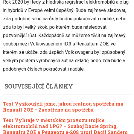
Rok 2020 byl tedy z hlediska registrací elektromobilů a plug-
in hybridů v Evropě velmi úspěšný. Bude zajímavé sledovat,
zda podobně silné nárůsty budou pokračovat i nadále, nebo
zda to byl velký skok, po kterém bude následovat
pozvolnější růst. Každopádně se můžeme těšit na zajímavý
souboj mezi Volkswagenem ID.3 a Renaultem ZOE, ve
kterém se ukáže, zda úspěch Volkswagenu byl způsobený
velkým počtem vyrobených aut na skladě, nebo zda bude v
podobných číslech pokračovat i nadále.
SOUVISEJÍCÍ ČLÁNKY
Test Vyzkoušeli jsme, jakou reálnou spotřebu má
Renault ZOE – Zaostřeno na spotřebu
Test Vyhraje v městském provozu trojice
elektromobilů nad LPG? – Souboj Dacie Spring,
Renaultu ZOE a Peugeotu e-208 proti Dacii Sandero