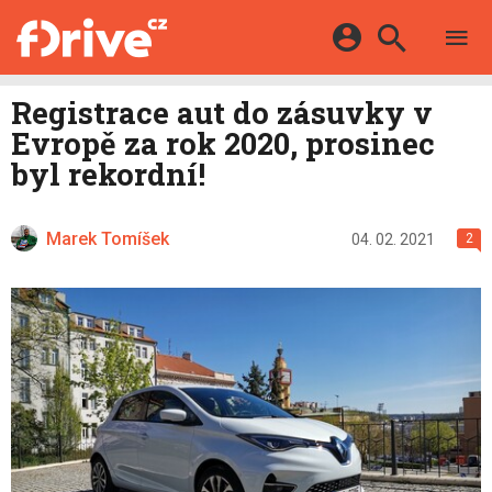
TESTY
ELEKTROMOBILY
Přihlášení a registrace pomocí:
Registrace aut do zásuvky v
HYBRIDY
KATALOG
Evropě za rok 2020, prosinec
E-MOTORSPORT
Facebook
Google
MAPA STANIC
byl rekordní!
OSTATNÍ
VIDEA
Twitter
Apple
Microsoft
SERIÁLY
DALŠÍ
Marek Tomíšek
04. 02. 2021
2