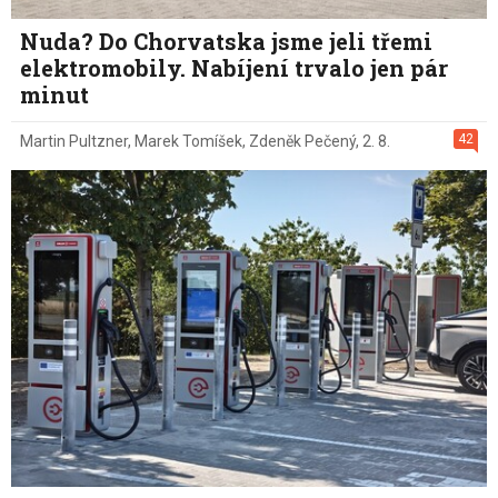
Nuda? Do Chorvatska jsme jeli třemi
elektromobily. Nabíjení trvalo jen pár
minut
42
Martin Pultzner
,
Marek Tomíšek
,
Zdeněk Pečený
,
2. 8.