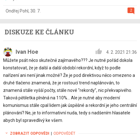
2
Ondřej Pohl
,
30. 7.
DISKUZE KE ČLÁNKU
Ivan Hoe
4. 2. 2021 21:36
Můžete psát něco skutečně zajímavého??? Je nutné pořád dokola
konstatovat, že je další a další období rekordní, když to podle
nařízení ani není jinak možné? Že je pod direktivou něco omezeno a
druhé tlačeno znamená, že je rostoucí trend naplánován, to
znamená stále vyšší počty, stále nové "rekordy", nic překvapivého.
Taková pětiletka plněná na 110%... Ale je nutné aby moderní
komunismus stále cpal lidem jak úspěšné a rekordní je jeho centrální
plánování? Ne, je to informativní nuda, tedy s nadšením hlasatele
abych byl spravedlivý ke všem.
ZOBRAZIT ODPOVĚDI
|
ODPOVĚDĚT