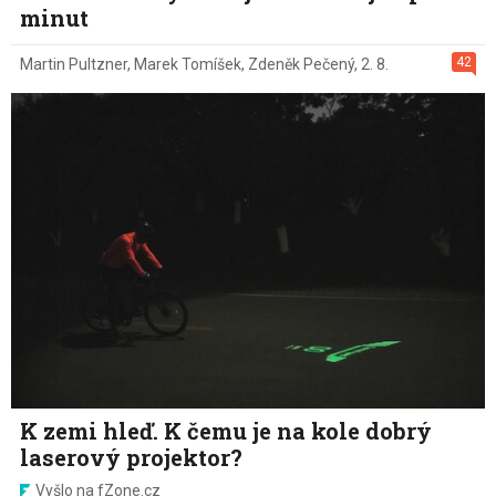
minut
42
Martin Pultzner
,
Marek Tomíšek
,
Zdeněk Pečený
,
2. 8.
K zemi hleď. K čemu je na kole dobrý
laserový projektor?
Vyšlo na fZone.cz