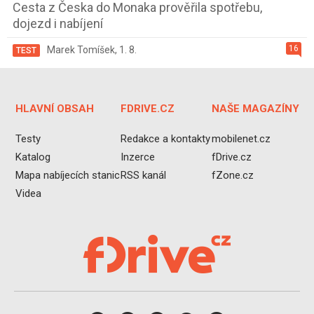
Cesta z Česka do Monaka prověřila spotřebu,
dojezd i nabíjení
16
Marek Tomíšek
,
1. 8.
TEST
HLAVNÍ OBSAH
FDRIVE.CZ
NAŠE MAGAZÍNY
Testy
Redakce a kontakty
mobilenet.cz
Katalog
Inzerce
fDrive.cz
Mapa nabíjecích stanic
RSS kanál
fZone.cz
Videa