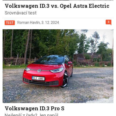
Volkswagen ID.3 vs. Opel Astra Electric
Srovnávací test
8
Roman Havlín
,
3. 12. 2024
TEST
Volkswagen ID.3 Pro S
Nejlepší z řady? Jen napůl