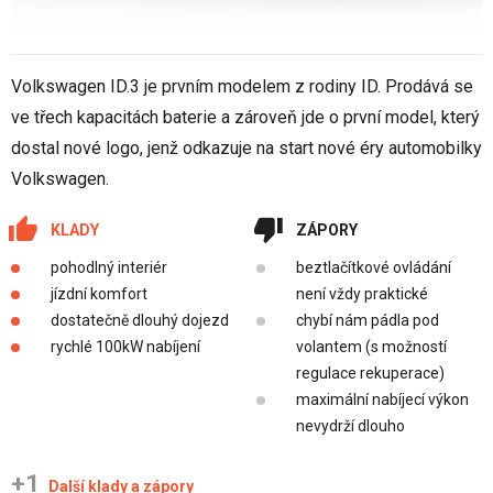
Volkswagen ID.3 je prvním modelem z rodiny ID. Prodává se
ve třech kapacitách baterie a zároveň jde o první model, který
dostal nové logo, jenž odkazuje na start nové éry automobilky
Volkswagen.
KLADY
ZÁPORY
pohodlný interiér
beztlačítkové ovládání
jízdní komfort
není vždy praktické
dostatečně dlouhý dojezd
chybí nám pádla pod
rychlé 100kW nabíjení
volantem (s možností
regulace rekuperace)
maximální nabíjecí výkon
nevydrží dlouho
+1
Další klady a zápory