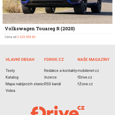
Volkswagen Touareg R (2020)
Cena od
2 325 900 Kč
HLAVNÍ OBSAH
FDRIVE.CZ
NAŠE MAGAZÍNY
Testy
Redakce a kontakty
mobilenet.cz
Katalog
Inzerce
fDrive.cz
Mapa nabíjecích stanic
RSS kanál
fZone.cz
Videa