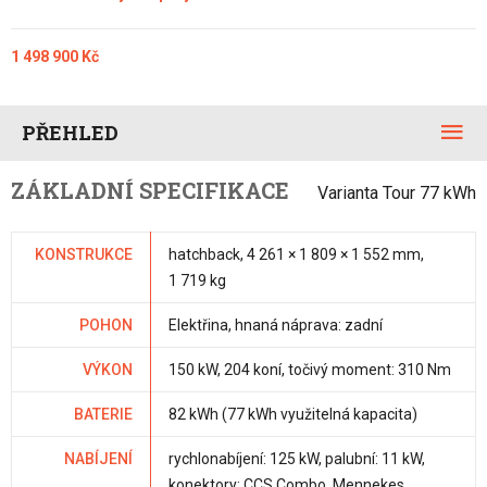
1 498 900 Kč
PŘEHLED
ZÁKLADNÍ SPECIFIKACE
Varianta Tour 77 kWh
KONSTRUKCE
hatchback, 4 261 × 1 809 × 1 552 mm,
1 719 kg
POHON
Elektřina, hnaná náprava: zadní
VÝKON
150 kW, 204 koní, točivý moment: 310 Nm
BATERIE
82 kWh (77 kWh využitelná kapacita)
NABÍJENÍ
rychlonabíjení: 125 kW, palubní: 11 kW,
konektory: CCS Combo, Mennekes