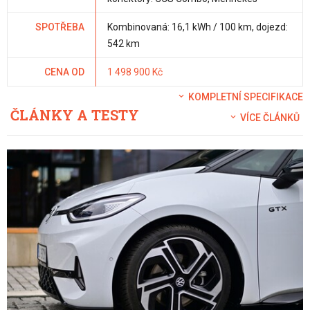
SPOTŘEBA
Kombinovaná: 16,1 kWh / 100 km, dojezd:
542 km
CENA OD
1 498 900 Kč
KOMPLETNÍ SPECIFIKACE
ČLÁNKY A TESTY
VÍCE ČLÁNKŮ