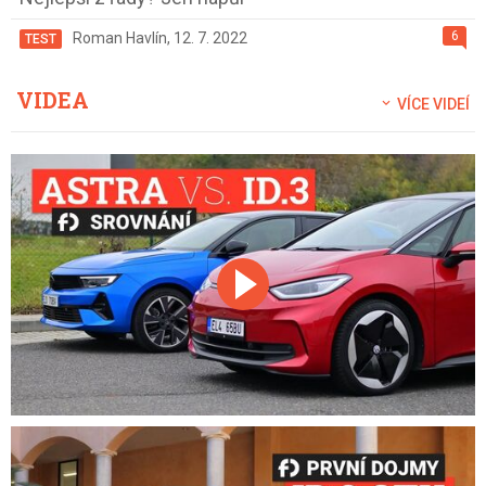
6
Roman Havlín
,
12. 7. 2022
TEST
VIDEA
VÍCE VIDEÍ