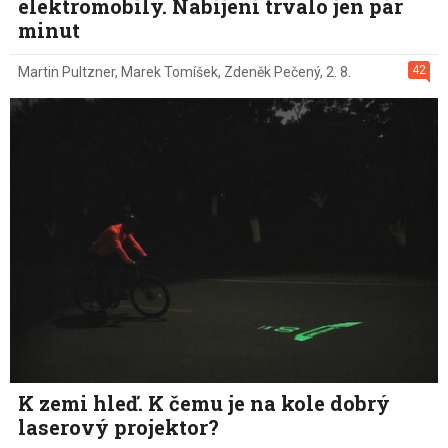
elektromobily. Nabíjení trvalo jen pár
minut
42
Martin Pultzner
,
Marek Tomíšek
,
Zdeněk Pečený
,
2. 8.
K zemi hleď. K čemu je na kole dobrý
laserový projektor?