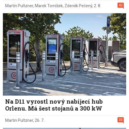
42
Martin Pultzner
,
Marek Tomíšek
,
Zdeněk Pečený
,
2. 8.
Na D11 vyrostl nový nabíjecí hub
Orlenu. Má šest stojanů a 300 kW
30
Martin Pultzner
,
26. 7.