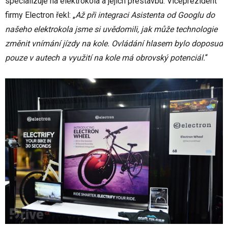
specializuje na elektrokola a jejich přestavbu. Viceprezident
firmy Electron řekl: „
Až při integraci Asistenta od Googlu do
našeho elektrokola jsme si uvědomili, jak může technologie
změnit vnímání jízdy na kole. Ovládání hlasem bylo doposud
pouze v autech a využití na kole má obrovský potenciál.
“