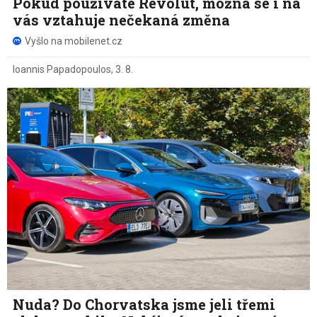
Pokud používáte Revolut, možná se i na
vás vztahuje nečekaná změna
Vyšlo na mobilenet.cz
Ioannis Papadopoulos
,
3. 8.
Nuda? Do Chorvatska jsme jeli třemi