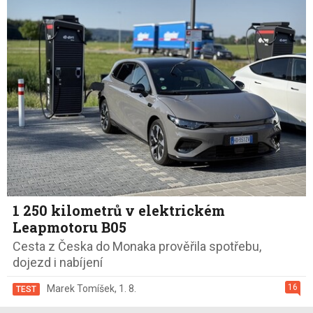
1 250 kilometrů v elektrickém
Leapmotoru B05
Cesta z Česka do Monaka prověřila spotřebu,
dojezd i nabíjení
16
Marek Tomíšek
,
1. 8.
TEST