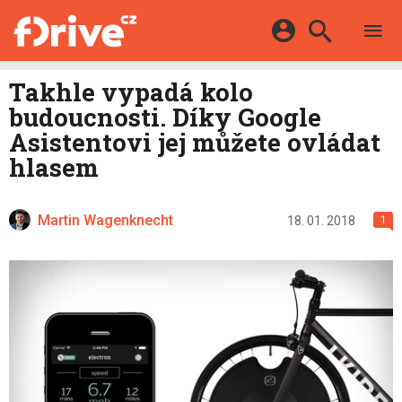
TESTY
ELEKTROMOBILY
Přihlášení a registrace pomocí:
Takhle vypadá kolo
HYBRIDY
KATALOG
budoucnosti. Díky Google
E-MOTORSPORT
Facebook
Google
MAPA STANIC
Asistentovi jej můžete ovládat
OSTATNÍ
hlasem
VIDEA
Twitter
Apple
Microsoft
SERIÁLY
DALŠÍ
Martin Wagenknecht
18. 01. 2018
1