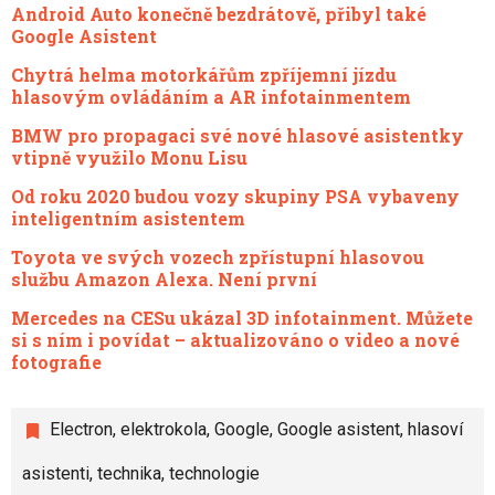
Android Auto konečně bezdrátově, přibyl také
Google Asistent
Chytrá helma motorkářům zpříjemní jízdu
hlasovým ovládáním a AR infotainmentem
BMW pro propagaci své nové hlasové asistentky
vtipně využilo Monu Lisu
Od roku 2020 budou vozy skupiny PSA vybaveny
inteligentním asistentem
Toyota ve svých vozech zpřístupní hlasovou
službu Amazon Alexa. Není první
Mercedes na CESu ukázal 3D infotainment. Můžete
si s ním i povídat – aktualizováno o video a nové
fotografie
Electron
,
elektrokola
,
Google
,
Google asistent
,
hlasoví
asistenti
,
technika
,
technologie