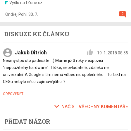
Vyšlo na fZone.cz
2
Ondřej Pohl
,
30. 7.
DISKUZE KE ČLÁNKU
Jakub Ditrich
19. 1. 2018 08:55
Nesmysl po sto padesáté.. :) Máme již 3 roky v expozici
"nepoužitelný hardware". Těžké, neovladatelé, zdaleka ne
univerzální. A Google s tím nemá vůbec nic společného .. To fakt na
CESu nebylo něco zajímavějšího..?
ODPOVĚDĚT
NAČÍST VŠECHNY KOMENTÁŘE
PŘIDAT NÁZOR