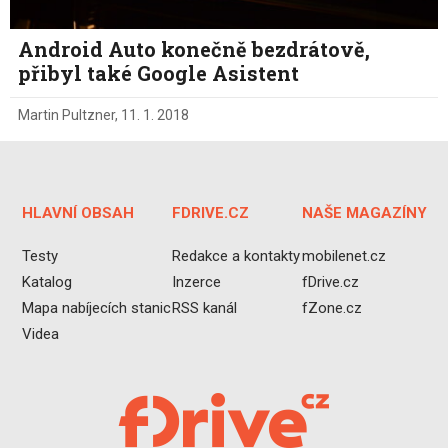
Android Auto konečně bezdrátově,
přibyl také Google Asistent
Martin Pultzner
,
11. 1. 2018
HLAVNÍ OBSAH
FDRIVE.CZ
NAŠE MAGAZÍNY
Testy
Redakce a kontakty
mobilenet.cz
Katalog
Inzerce
fDrive.cz
Mapa nabíjecích stanic
RSS kanál
fZone.cz
Videa