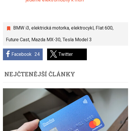
BMW i3
,
elektrická motorka
,
elektrocykl
,
FIat 600
,
Future Cast
,
Mazda MX-30
,
Tesla Model 3
Facebook
24
Twitter
NEJČTENĚJŠÍ ČLÁNKY