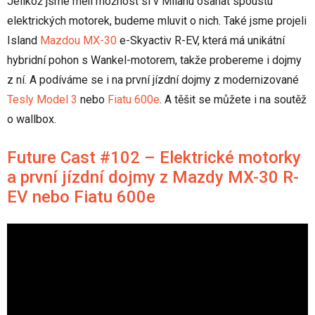
Jelikož jsme měli možnost si v Milánu osahat spoustu
elektrických motorek, budeme mluvit o nich. Také jsme projeli
Island
Mazdou MX-30
e-Skyactiv R-EV, která má unikátní
hybridní pohon s Wankel-motorem, takže probereme i dojmy
z ní. A podíváme se i na první jízdní dojmy z modernizované
Tesly Model 3
nebo
Fiatu 600e
. A těšit se můžete i na soutěž
o wallbox.
Future Cast #102 – Elektrické motorky
a první jízdní dojmy z Mazdy MX-30 R-
EV nebo Fiatu 600e