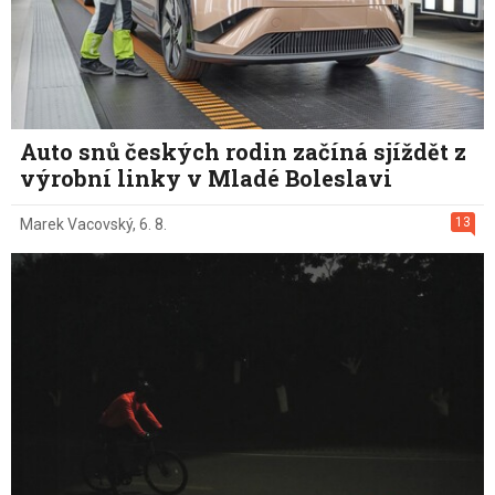
Auto snů českých rodin začíná sjíždět z
výrobní linky v Mladé Boleslavi
13
Marek Vacovský
,
6. 8.