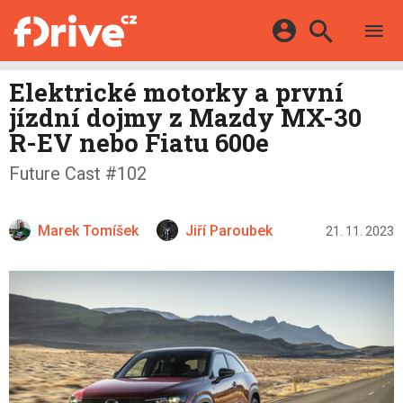
TESTY
ELEKTROMOBILY
Přihlášení a registrace pomocí:
Elektrické motorky a první
HYBRIDY
KATALOG
jízdní dojmy z Mazdy MX-30
E-MOTORSPORT
Facebook
Google
MAPA STANIC
R-EV nebo Fiatu 600e
OSTATNÍ
VIDEA
Twitter
Apple
Microsoft
Future Cast #102
SERIÁLY
DALŠÍ
Marek Tomíšek
Jiří Paroubek
21. 11. 2023