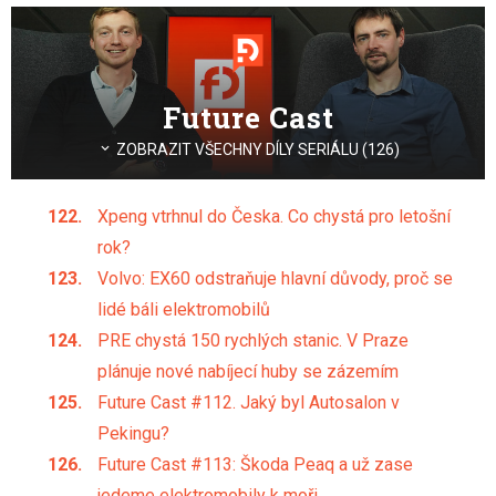
Future Cast
ZOBRAZIT VŠECHNY DÍLY SERIÁLU (126)
Xpeng vtrhnul do Česka. Co chystá pro letošní
rok?
Volvo: EX60 odstraňuje hlavní důvody, proč se
lidé báli elektromobilů
PRE chystá 150 rychlých stanic. V Praze
plánuje nové nabíjecí huby se zázemím
Future Cast #112. Jaký byl Autosalon v
Pekingu?
Future Cast #113: Škoda Peaq a už zase
jedeme elektromobily k moři