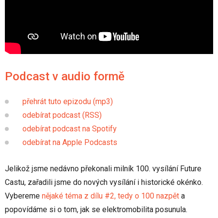
Podcast v audio formě
přehrát tuto epizodu (mp3)
odebírat podcast (RSS)
odebírat podcast na Spotify
odebírat na Apple Podcasts
Jelikož jsme nedávno překonali milník 100. vysílání Future
Castu, zařadili jsme do nových vysílání i historické okénko.
Vybereme
nějaké téma z dílu #2, tedy o 100 nazpět
a
popovídáme si o tom, jak se elektromobilita posunula.