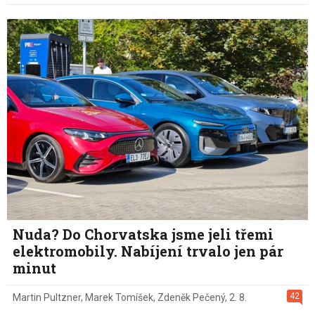
Nuda? Do Chorvatska jsme jeli třemi
elektromobily. Nabíjení trvalo jen pár
minut
42
Martin Pultzner
,
Marek Tomíšek
,
Zdeněk Pečený
,
2. 8.