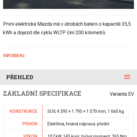
První elektrická Mazda má v útrobách baterii o kapacitě 35,5
kWh a dojezd dle cyklu WLTP činí 200 kilometrů
949 000 Kč
PŘEHLED
ZÁKLADNÍ SPECIFIKACE
Varianta EV
KONSTRUKCE
SUV, 4 395 × 1 795 × 1 570 mm, 1 660 kg
POHON
Elektřina, hnaná náprava: přední
VÝKON
107 kW, 145 koní, točivý moment: 265 Nm