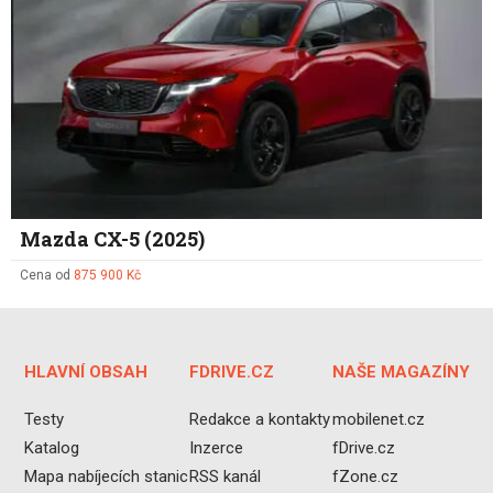
Mazda CX-5 (2025)
Cena od
875 900 Kč
HLAVNÍ OBSAH
FDRIVE.CZ
NAŠE MAGAZÍNY
Testy
Redakce a kontakty
mobilenet.cz
Katalog
Inzerce
fDrive.cz
Mapa nabíjecích stanic
RSS kanál
fZone.cz