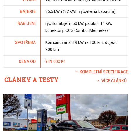
BATERIE
35,5 kWh (32 kWh využitelná kapacita)
NABÍJENÍ
rychlonabíjení: 50 kW, palubní: 11 kW,
konektory: CCS Combo, Mennekes
SPOTŘEBA
Kombinovaná: 19 kWh / 100 km, dojezd:
200 km
CENA OD
949 000 Kč
KOMPLETNÍ SPECIFIKACE
ČLÁNKY A TESTY
VÍCE ČLÁNKŮ