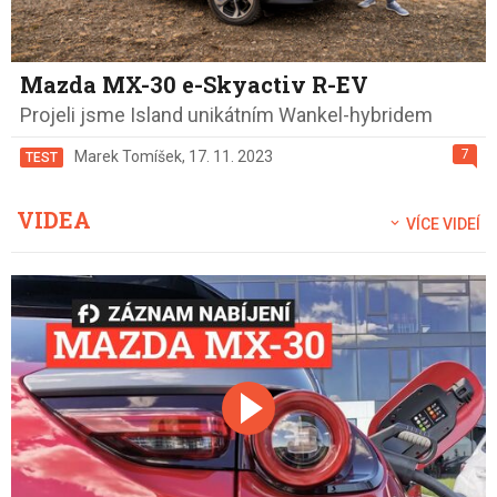
Mazda MX-30 e-Skyactiv R-EV
Projeli jsme Island unikátním Wankel-hybridem
7
Marek Tomíšek
,
17. 11. 2023
TEST
VIDEA
VÍCE VIDEÍ