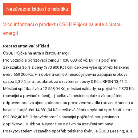
Nezávazná žádost o nabídku
Více informací o produktu ČSOB Půjčka na auta s čistou
energií
Reprezentativní příklad
ČSOB Půjčka na auta s čistou energií
Pro vozidlo s pořizovací cenou 1 030 000 Kč vč. DPH a podílem
zákazníka 36 % z ceny (370 800 Kč) činí celková výše spotřebitelského
úvěru 659 200 Kč. Při době trvání 60 měsíců je pevná zápůjční úroková
sazba 5,39 % p. a., poplatek za uzavření smlouvy 0 Kč a RPSN 13,41 %.
Měsíční splátka úvěru 12 558,04 Kč, měsíční náklady na pojištění 2 323 Kč
(havarijní a povinné ručení), tj. celková měsíční splátka vč. pojištění
odpovědnosti za újmu způsobenou provozem vozidla (povinné ručení) a
havarijní pojištění 14 881,04 Kč a celková částka splatná spotřebitelem*
892 862,40 Kč. Odpovědnostní a havarijní pojištění jsou povinnou
doplňkovou službou. Nejedná se o návrh na uzavření smlouvy.
Poskytovatelem vázaného spotřebitelského úvěru je ČSOB Leasing, a. s.