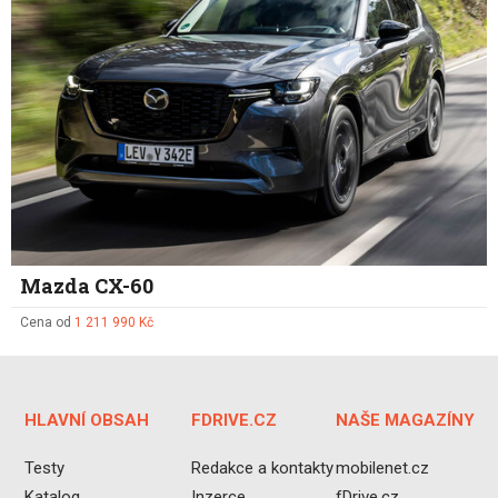
Mazda CX-60
Cena od
1 211 990 Kč
HLAVNÍ OBSAH
FDRIVE.CZ
NAŠE MAGAZÍNY
Testy
Redakce a kontakty
mobilenet.cz
Katalog
Inzerce
fDrive.cz