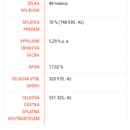
DÉLKA
84 měsíců
SPLÁCENÍ
SPLÁTKA
70 % (748 930,- Kč)
PŘEDEM
VÝPŮJČNÍ
5,29 % p. a.
ÚROKOVÁ
SAZBA
RPSN
17,02 %
CELKOVÁ VÝŠE
320 970,- Kč
ÚVĚRU
CELKOVÁ
551 325,- Kč
ČÁSTKA
SPLATNÁ
SPOTŘEBITELEM