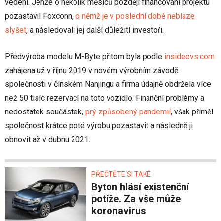
vedení. Jenže o několik měsíců později financování projektu
pozastavil Foxconn,
o němž je v poslední době neblaze
slyšet
, a následovali jej další důležití investoři.
Předvýroba modelu M-Byte přitom byla podle
insideevs.com
zahájena už v říjnu 2019 v novém výrobním závodě
společnosti v čínském Nanjingu a firma údajně obdržela více
než 50 tisíc rezervací na toto vozidlo. Finanční problémy a
nedostatek součástek,
prý způsobený pandemií
, však přiměl
společnost krátce poté výrobu pozastavit a následně ji
obnovit až v dubnu 2021.
PŘEČTĚTE SI TAKÉ
Byton hlásí existenční
potíže. Za vše může
koronavirus