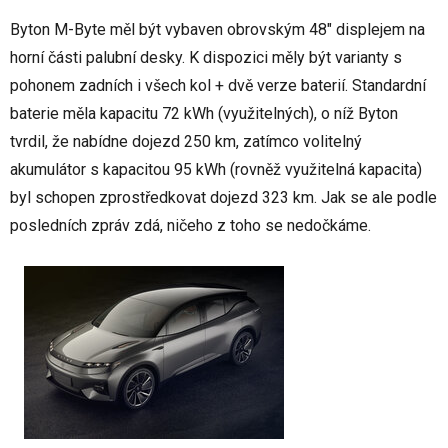
Byton M-Byte měl být vybaven obrovským 48" displejem na
horní části palubní desky. K dispozici měly být varianty s
pohonem zadních i všech kol + dvě verze baterií. Standardní
baterie měla kapacitu 72 kWh (využitelných), o níž Byton
tvrdil, že nabídne dojezd 250 km, zatímco volitelný
akumulátor s kapacitou 95 kWh (rovněž využitelná kapacita)
byl schopen zprostředkovat dojezd 323 km. Jak se ale podle
posledních zpráv zdá, ničeho z toho se nedočkáme.