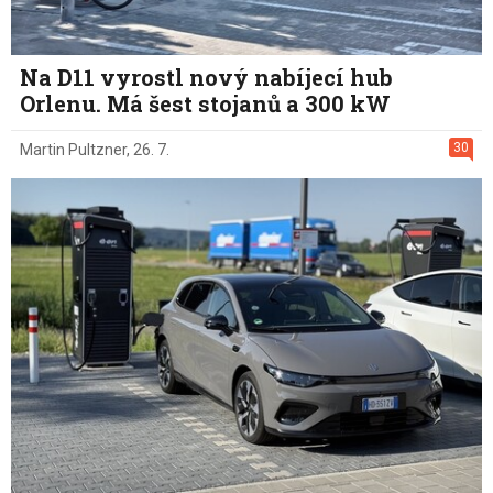
Na D11 vyrostl nový nabíjecí hub
Orlenu. Má šest stojanů a 300 kW
30
Martin Pultzner
,
26. 7.