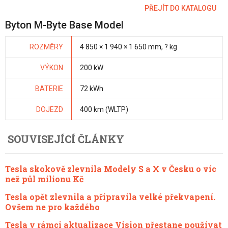
PŘEJÍT DO KATALOGU
Byton M-Byte Base Model
ROZMĚRY
4 850 × 1 940 × 1 650 mm, ? kg
VÝKON
200 kW
BATERIE
72 kWh
DOJEZD
400 km (WLTP)
SOUVISEJÍCÍ ČLÁNKY
Tesla skokově zlevnila Modely S a X v Česku o víc
než půl milionu Kč
Tesla opět zlevnila a připravila velké překvapení.
Ovšem ne pro každého
Tesla v rámci aktualizace Vision přestane používat