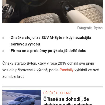
Fotografie: Byton
Značka stojící za SUV M-Byte nikdy nezahájila
sériovou výrobu
Firma se s problémy potýkala již delší dobu
Čínský startup Byton, který v roce 2019 odhalil své první
vozidlo připravené k výrobě, podle
Pandaily
vyhlásil ve své
zemi bankrot.
PŘEČTĚTE SI TAKÉ
Číňané se dohodli, že
elektromobily nebudou