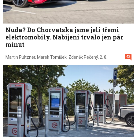
Nuda? Do Chorvatska jsme jeli třemi
elektromobily. Nabíjení trvalo jen pár
minut
42
Martin Pultzner
,
Marek Tomíšek
,
Zdeněk Pečený
,
2. 8.