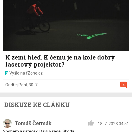
K zemi hleď. K čemu je na kole dobrý
laserový projektor?
Vyšlo na fZone.cz
2
Ondřej Pohl
,
30. 7.
DISKUZE KE ČLÁNKU
Tomáš Čermák
18. 7. 2023 04:51
Sbohem a satecek. Dalsi v rade. Skoda.