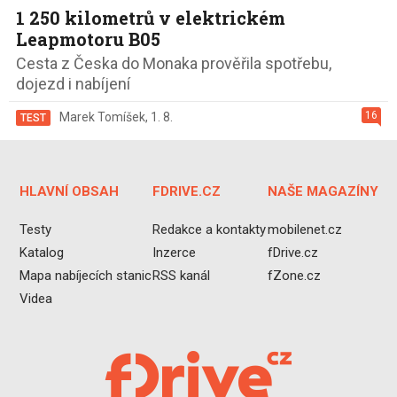
1 250 kilometrů v elektrickém
Leapmotoru B05
Cesta z Česka do Monaka prověřila spotřebu,
dojezd i nabíjení
16
Marek Tomíšek
,
1. 8.
TEST
HLAVNÍ OBSAH
FDRIVE.CZ
NAŠE MAGAZÍNY
Testy
Redakce a kontakty
mobilenet.cz
Katalog
Inzerce
fDrive.cz
Mapa nabíjecích stanic
RSS kanál
fZone.cz
Videa