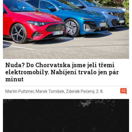
Nuda? Do Chorvatska jsme jeli třemi
elektromobily. Nabíjení trvalo jen pár
minut
42
Martin Pultzner
,
Marek Tomíšek
,
Zdeněk Pečený
,
2. 8.