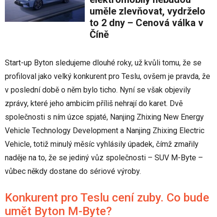
uměle zlevňovat, vydrželo
to 2 dny – Cenová válka v
Číně
Start-up Byton sledujeme dlouhé roky, už kvůli tomu, že se
profiloval jako velký konkurent pro Teslu, ovšem je pravda, že
v poslední době o něm bylo ticho. Nyní se však objevily
zprávy, které jeho ambicím příliš nehrají do karet. Dvě
společnosti s ním úzce spjaté, Nanjing Zhixing New Energy
Vehicle Technology Development a Nanjing Zhixing Electric
Vehicle, totiž minulý měsíc vyhlásily úpadek, čímž zmařily
naděje na to, že se jediný vůz společnosti – SUV M-Byte –
vůbec někdy dostane do sériové výroby.
Konkurent pro Teslu cení zuby. Co bude
umět Byton M-Byte?