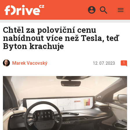
TESTY
ELEKTROMOBILY
Přihlášení a registrace pomocí:
Chtěl za poloviční cenu
HYBRIDY
KATALOG
nabídnout více než Tesla, teď
E-MOTORSPORT
Facebook
Google
MAPA STANIC
Byton krachuje
OSTATNÍ
VIDEA
Twitter
Apple
Microsoft
SERIÁLY
DALŠÍ
Marek Vacovský
12. 07. 2023
1