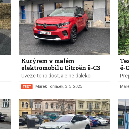
Eco-Rally
Autonomní řízen
Ostatní
Carsharing
Systémy a tech
s-Benz
Veřejná doprav
Nabíjení a nabíj
stanice
Redakční článk
gen
Ostatní
Kurýrem v malém
Te
elektromobilu Citroën ë-C3
ë-
Uveze toho dost, ale ne daleko
Prej
Marek Tomíšek
,
3. 5. 2025
Mare
TEST