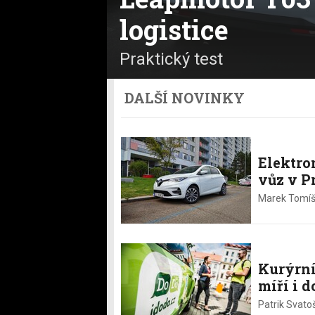
logistice
Praktický test
DALŠÍ NOVINKY
Elektro
vůz v P
Marek Tomíš
Kurýrní
míří i d
Patrik Svato