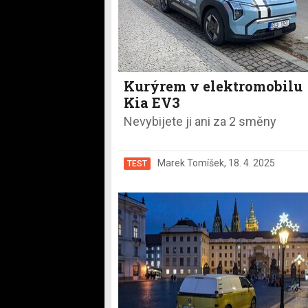
Kurýrem v elektromobilu
Kia EV3
Nevybijete ji ani za 2 směny
Marek Tomíšek
,
18. 4. 2025
TEST