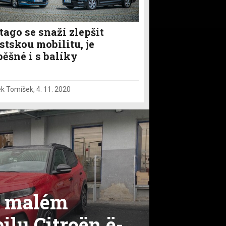
tago se snaží zlepšit
tskou mobilitu, je
ěšné i s balíky
k Tomíšek
,
4. 11. 2020
v malém
ilu Citroën ë-