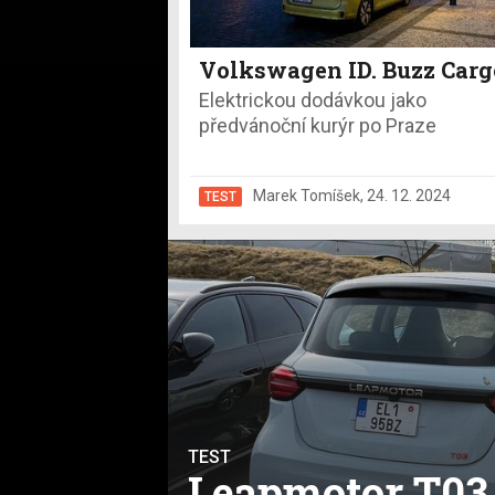
Volkswagen ID. Buzz Carg
Elektrickou dodávkou jako
předvánoční kurýr po Praze
Marek Tomíšek
,
24. 12. 2024
TEST
TEST
Leapmotor T03