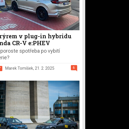
rýrem v plug-in hybridu
nda CR-V e:PHEV
 poroste spotřeba po vybití
erie?
6
Marek Tomíšek
,
21. 2. 2025
T