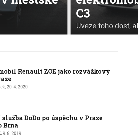
C3
Uveze toho dost, a
mobil Renault ZOE jako rozvážkový
raze
ek,
20. 4. 2020
 služba DoDo po úspěchu v Praze
o Brna
š,
9. 8. 2019