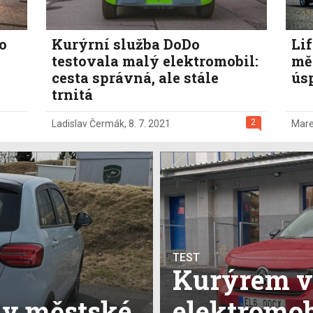
o
Kurýrní služba DoDo
Lif
testovala malý elektromobil:
měs
cesta správná, ale stále
úsp
trnitá
2
Ladislav Čermák
,
8. 7. 2021
Mare
TEST
Kurýrem 
 v městské
elektromob