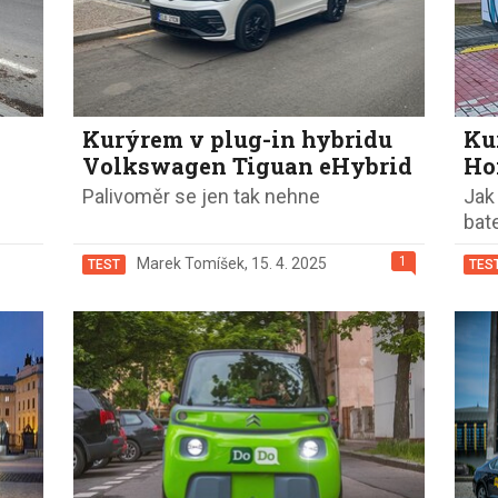
Kurýrem v plug-in hybridu
Ku
Volkswagen Tiguan eHybrid
Ho
Palivoměr se jen tak nehne
Jak
bat
1
Marek Tomíšek
,
15. 4. 2025
TEST
TES