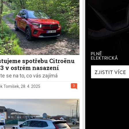
í
Zaostřeno na spotřebu
fNews
nologie
Nabíjíme elektromobil
a
Technologie v autech
ecí
Historie elektromobilů
y
stujeme spotřebu Citroënu
C3 v ostrém nasazení
te se na to, co vás zajímá
3
k Tomíšek
,
28. 4. 2025