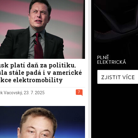
í
Zaostřeno na spotřebu
fNews
nologie
Nabíjíme elektromobil
a
Technologie v autech
ecí
Historie elektromobilů
y
k platí daň za politiku.
la stále padá i v americké
kce elektromobility
7
k Vacovský
,
23. 7. 2025