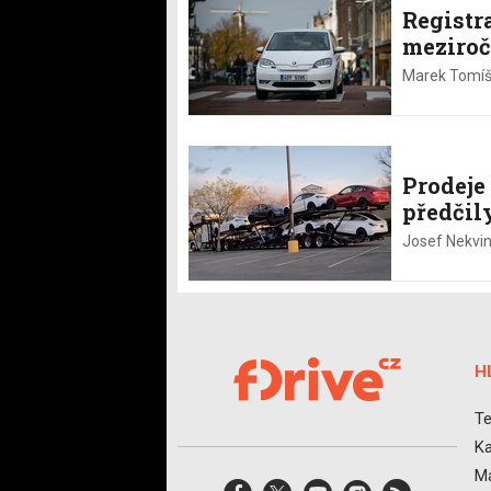
Registr
meziroč
Marek Tomíš
Prodeje
předčil
Josef Nekvi
H
Te
Ka
Ma