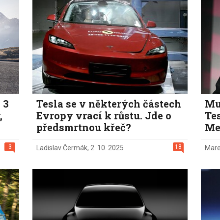
Eco-Rally
Autonomní řízen
Ostatní
Carsharing
Systémy a tech
s-Benz
Veřejná doprav
Nabíjení a nabíj
stanice
Redakční článk
gen
Ostatní
 3
Tesla se v některých částech
Mus
,
Evropy vrací k růstu. Jde o
Tes
předsmrtnou křeč?
Me
3
18
Ladislav Čermák
,
2. 10. 2025
Mare