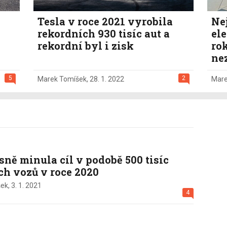
Tesla v roce 2021 vyrobila
Ne
rekordních 930 tisíc aut a
el
rekordní byl i zisk
rok
ne
5
2
Marek Tomíšek
,
28. 1. 2022
Mare
sně minula cíl v podobě 500 tisíc
h vozů v roce 2020
ek,
3. 1. 2021
4