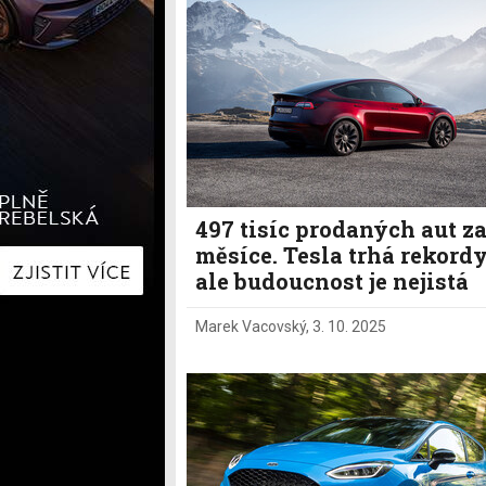
Hyundai
Hyundai
Kia
Kia
Mercedes-Benz
Lexus
Peugeot
Mercede
Renault
Renault
Škoda
Škoda
Tesla
Toyota
Volkswagen
Volkswa
Ostatní
Volvo
Ostatní
497 tisíc prodaných aut za
měsíce. Tesla trhá rekordy
ale budoucnost je nejistá
Marek Vacovský
,
3. 10. 2025