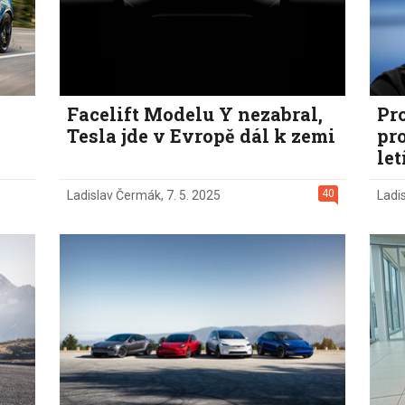
Facelift Modelu Y nezabral,
Pr
Tesla jde v Evropě dál k zemi
pro
let
40
Ladislav Čermák
,
7. 5. 2025
Ladi