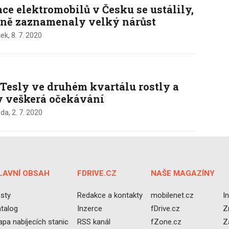
ace elektromobilů v Česku se ustálily,
ně zaznamenaly velký nárůst
ek,
8. 7. 2020
 Tesly ve druhém kvartálu rostly a
y veškerá očekávání
nda,
2. 7. 2020
LAVNÍ OBSAH
FDRIVE.CZ
NAŠE MAGAZÍNY
sty
Redakce a kontakty
mobilenet.cz
I
talog
Inzerce
fDrive.cz
Z
pa nabíjecích stanic
RSS kanál
fZone.cz
Z