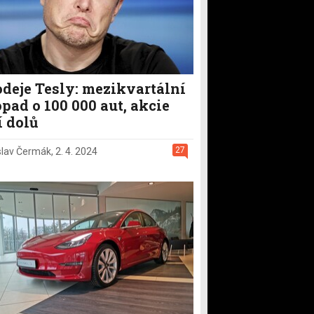
odeje Tesly: mezikvartální
pad o 100 000 aut, akcie
í dolů
27
slav Čermák
,
2. 4. 2024