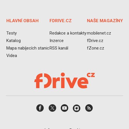
HLAVNÍ OBSAH
FDRIVE.CZ
NAŠE MAGAZÍNY
Testy
Redakce a kontakty
mobilenet.cz
Katalog
Inzerce
fDrive.cz
Mapa nabíjecích stanic
RSS kanál
fZone.cz
Videa