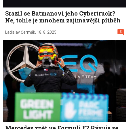
Srazil se Batmanovi jeho Cybertruck?
Ne, tohle je mnohem zajímavější příběh
3
Ladislav Čermák
,
18. 8. 2025
Mercedes zpět ve Formuli E? Rýsuje se