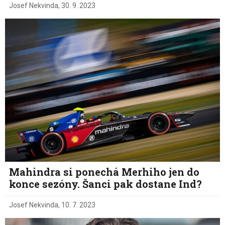
Josef Nekvinda
,
30. 9. 2023
Mahindra si ponechá Merhiho jen do
konce sezóny. Šanci pak dostane Ind?
Josef Nekvinda
,
10. 7. 2023