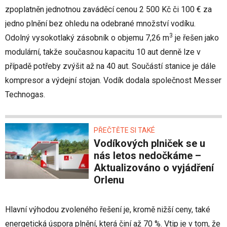
zpoplatněn jednotnou zaváděcí cenou 2 500 Kč či 100 € za
jedno plnění bez ohledu na odebrané množství vodíku.
3
Odolný vysokotlaký zásobník o objemu 7,26 m
je řešen jako
modulární, takže současnou kapacitu 10 aut denně lze v
případě potřeby zvýšit až na 40 aut. Součástí stanice je dále
kompresor a výdejní stojan. Vodík dodala společnost Messer
Technogas.
PŘEČTĚTE SI TAKÉ
Vodíkových plniček se u
nás letos nedočkáme –
Aktualizováno o vyjádření
Orlenu
Hlavní výhodou zvoleného řešení je, kromě nižší ceny, také
energetická úspora plnění, která činí až 70 %. Vtip je v tom, že