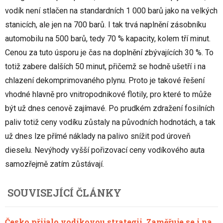
vodík není stlačen na standardních 1 000 barů jako na velkých
stanicích, ale jen na 700 barů. I tak trvá naplnění zásobníku
automobilu na 500 barů, tedy 70 % kapacity, kolem tří minut.
Cenou za tuto úsporu je čas na doplnění zbývajících 30 %. To
totiž zabere dalších 50 minut, přičemž se hodně ušetří i na
chlazení dekomprimovaného plynu. Proto je takové řešení
vhodné hlavně pro vnitropodnikové flotily, pro které to může
být už dnes cenově zajímavé. Po prudkém zdražení fosilních
paliv totiž ceny vodíku zůstaly na původních hodnotách, a tak
už dnes lze přímé náklady na palivo snížit pod úroveň
dieselu. Nevýhody vyšší pořizovací ceny vodíkového auta
samozřejmě zatím zůstávají.
SOUVISEJÍCÍ ČLÁNKY
Česko přijalo vodíkovou strategii. Zaměřuje se i na