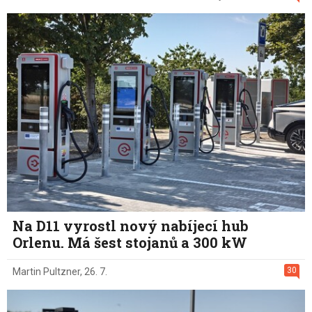
Na D11 vyrostl nový nabíjecí hub
Orlenu. Má šest stojanů a 300 kW
30
Martin Pultzner
,
26. 7.