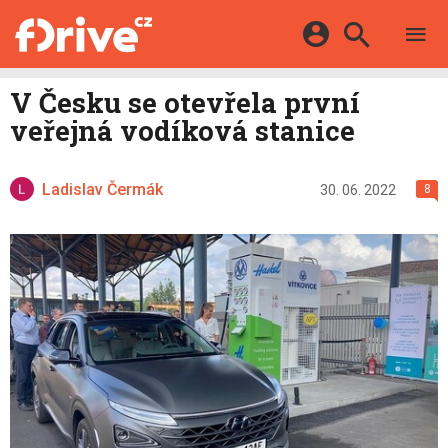
TESTY
ELEKTROMOBILY
Přihlášení a registrace pomocí:
V Česku se otevřela první
HYBRIDY
KATALOG
veřejná vodíková stanice
E-MOTORSPORT
Facebook
Google
MAPA STANIC
OSTATNÍ
VIDEA
Ladislav Čermák
Twitter
Apple
Microsoft
30. 06. 2022
8
SERIÁLY
DALŠÍ