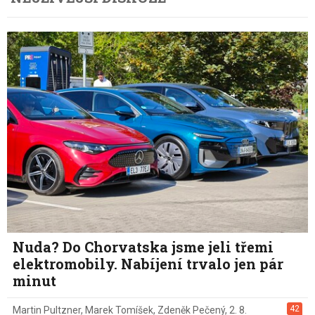
Nuda? Do Chorvatska jsme jeli třemi
elektromobily. Nabíjení trvalo jen pár
minut
42
Martin Pultzner
,
Marek Tomíšek
,
Zdeněk Pečený
,
2. 8.