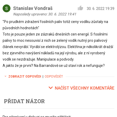
Stanislav Vondraš
30. 6. 2022 19:39
Naposledy upraveno: 30. 6. 2022 19:41
"Po prudkém zdražení fosilních paliv totiž ceny vodíku zůstaly na
původních hodnotách"
Toto je pouze jeden ze zázraků dnešních cen energií. S fosilními
palivy to moc nesouvisí z nich se zelený vodík nutný pro palivový
článek nevyrábí. Vyrábí se elektrolýzou. Elektřina je několikrát dražší
bez zjevného navýšení nákladů na její výrobu, ale z ní vyrobený
vodík se nezdražuje. Manipulace a podvody.
A jakto že je první? Na Barrandově se už staví rok a nefunguje?
ZOBRAZIT ODPOVĚDI
|
ODPOVĚDĚT
NAČÍST VŠECHNY KOMENTÁŘE
PŘIDAT NÁZOR