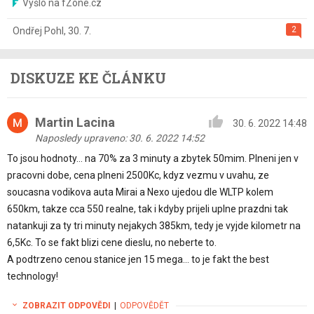
Vyšlo na fZone.cz
2
Ondřej Pohl
,
30. 7.
DISKUZE KE ČLÁNKU
Martin Lacina
30. 6. 2022 14:48
Naposledy upraveno: 30. 6. 2022 14:52
To jsou hodnoty… na 70% za 3 minuty a zbytek 50mim. Plneni jen v
pracovni dobe, cena plneni 2500Kc, kdyz vezmu v uvahu, ze
soucasna vodikova auta Mirai a Nexo ujedou dle WLTP kolem
650km, takze cca 550 realne, tak i kdyby prijeli uplne prazdni tak
natankuji za ty tri minuty nejakych 385km, tedy je vyjde kilometr na
6,5Kc. To se fakt blizi cene dieslu, no neberte to.
A podtrzeno cenou stanice jen 15 mega… to je fakt the best
technology!
ZOBRAZIT ODPOVĚDI
|
ODPOVĚDĚT