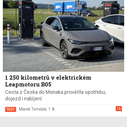
1 250 kilometrů v elektrickém
Leapmotoru B05
Cesta z Česka do Monaka prověřila spotřebu,
dojezd i nabíjení
16
Marek Tomíšek
,
1. 8.
TEST