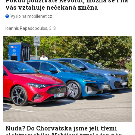
vás vztahuje nečekaná změna
Vyšlo na mobilenet.cz
Ioannis Papadopoulos
,
3. 8.
Nuda? Do Chorvatska jsme jeli třemi