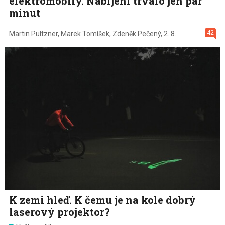
elektromobily. Nabíjení trvalo jen pár
minut
42
Martin Pultzner
,
Marek Tomíšek
,
Zdeněk Pečený
,
2. 8.
K zemi hleď. K čemu je na kole dobrý
laserový projektor?