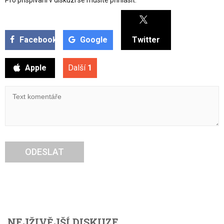
Pro přispívaní v diskuzi se musíte přihlásit:
Facebook
Google
Twitter
Apple
Další
1
ODESLAT
NEJŽIVĚJŠÍ DISKUZE