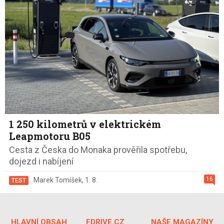
1 250 kilometrů v elektrickém
Leapmotoru B05
Cesta z Česka do Monaka prověřila spotřebu,
dojezd i nabíjení
16
Marek Tomíšek
,
1. 8.
TEST
HLAVNÍ OBSAH
FDRIVE.CZ
NAŠE MAGAZÍNY