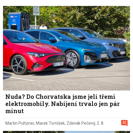
Nuda? Do Chorvatska jsme jeli třemi
elektromobily. Nabíjení trvalo jen pár
minut
42
Martin Pultzner
,
Marek Tomíšek
,
Zdeněk Pečený
,
2. 8.