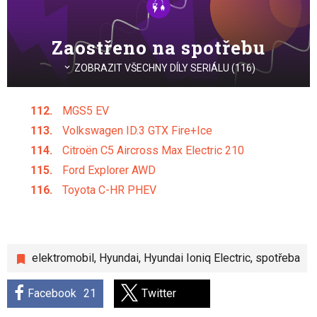
Zaostřeno na spotřebu
ZOBRAZIT VŠECHNY DÍLY SERIÁLU (116)
MGS5 EV
Volkswagen ID.3 GTX Fire+Ice
Citroën C5 Aircross Max Electric 210
Ford Explorer AWD
Toyota C-HR PHEV
elektromobil
,
Hyundai
,
Hyundai Ioniq Electric
,
spotřeba
Facebook
21
Twitter