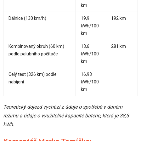
km
Dálnice (130 km/h)
19,9
192 km
kWh/100
km
Kombinovaný okruh (60 km)
13,6
281 km
podle palubního počítače
kWh/100
km
Celý test (326 km) podle
16,93
nabíjení
kWh/100
km
Teoretický dojezd vychází z údaje o spotřebě v daném
režimu a údaje o využitelné kapacitě baterie, která je 38,3
kWh.