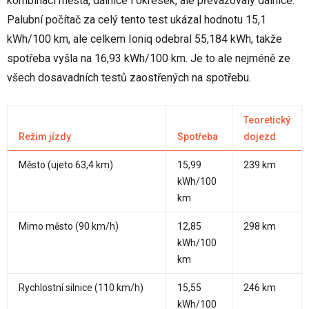
kombinaci města, dálnice i okresek, ale převažovaly dálnice.
Palubní počítač za celý tento test ukázal hodnotu 15,1
kWh/100 km, ale celkem Ioniq odebral 55,184 kWh, takže
spotřeba vyšla na 16,93 kWh/100 km. Je to ale nejméně ze
všech dosavadních testů zaostřených na spotřebu.
Teoretický
Režim jízdy
Spotřeba
dojezd
Město (ujeto 63,4 km)
15,99
239 km
kWh/100
km
Mimo město (90 km/h)
12,85
298 km
kWh/100
km
Rychlostní silnice (110 km/h)
15,55
246 km
kWh/100