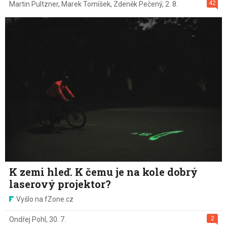
42
Martin Pultzner
,
Marek Tomíšek
,
Zdeněk Pečený
,
2. 8.
K zemi hleď. K čemu je na kole dobrý
laserový projektor?
Vyšlo na fZone.cz
2
Ondřej Pohl
,
30. 7.