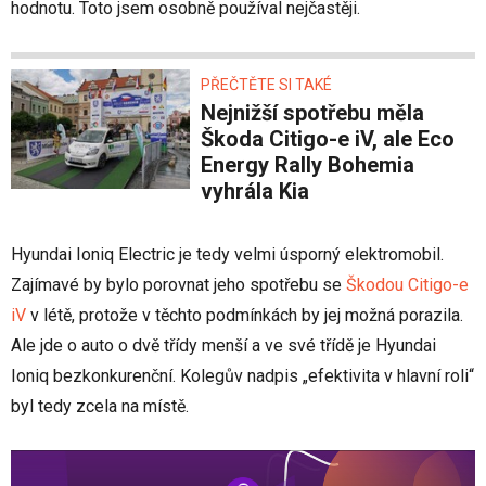
hodnotu. Toto jsem osobně používal nejčastěji.
PŘEČTĚTE SI TAKÉ
Nejnižší spotřebu měla
Škoda Citigo-e iV, ale Eco
Energy Rally Bohemia
vyhrála Kia
Hyundai Ioniq Electric je tedy velmi úsporný elektromobil.
Zajímavé by bylo porovnat jeho spotřebu se
Škodou Citigo-e
iV
v létě, protože v těchto podmínkách by jej možná porazila.
Ale jde o auto o dvě třídy menší a ve své třídě je Hyundai
Ioniq bezkonkurenční. Kolegův nadpis „efektivita v hlavní roli“
byl tedy zcela na místě.