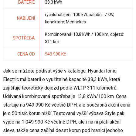
BATERIE
38,3 kWh
rychlonabíjení: 100 kW, palubní: 7 kW,
NABÍJENÍ
konektory: Mennekes
Kombinovaná: 13,8 kWh / 100 km, dojezd:
SPOTŘEBA
311 km
CENA OD
949 990 Kč
Jak se můžete podívat výše v katalogu, Hyundai Ioniq
Electric má baterii o využitelné kapacitě 38,3 kWh, která
zajišťuje teoretický dojezd podle WLTP 311 kilometrů.
Udávaná kombinovaná spotřeba je 13,8 kWh/100 km. Cena
startuje na 949 990 Kč včetně DPH, ale současná akční cena
je o 50 tisíc korun nižší. Testovaná vyšší výbava Style pak
vyjde na 1 049 990 Kč včetně DPH, ale i na ni platí akční
sleva, takže cena začíná deset korun pod hranicí jednoho