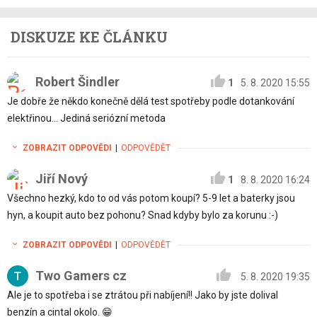
DISKUZE KE ČLÁNKU
Robert Šindler
1
5. 8. 2020 15:55
Je dobře že někdo konečně dělá test spotřeby podle dotankování
elektřinou... Jediná seriózní metoda
ZOBRAZIT ODPOVĚDI
|
ODPOVĚDĚT
Jiří Nový
1
8. 8. 2020 16:24
Všechno hezký, kdo to od vás potom koupí? 5-9 let a baterky jsou
hyn, a koupit auto bez pohonu? Snad kdyby bylo za korunu :-)
ZOBRAZIT ODPOVĚDI
|
ODPOVĚDĚT
Two Gamers cz
5. 8. 2020 19:35
Ale je to spotřeba i se ztrátou při nabíjení!! Jako by jste dolival
benzín a cintal okolo. 😁