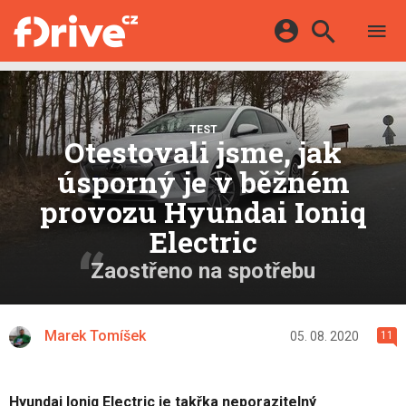
TESTY
ELEKTROMOBILY
Přihlášení a registrace pomocí:
HYBRIDY
KATALOG
E-MOTORSPORT
Facebook
Google
TEST
MAPA STANIC
Otestovali jsme, jak
OSTATNÍ
VIDEA
úsporný je v běžném
Twitter
Apple
Microsoft
SERIÁLY
DALŠÍ
provozu Hyundai Ioniq
Electric
Zaostřeno na spotřebu
Marek Tomíšek
05. 08. 2020
11
Hyundai Ioniq Electric je takřka neporazitelný