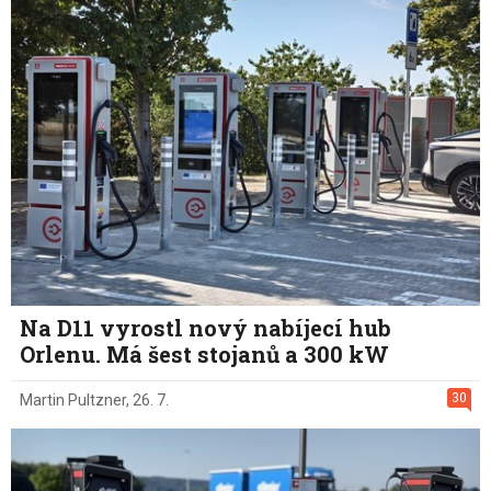
Na D11 vyrostl nový nabíjecí hub
Orlenu. Má šest stojanů a 300 kW
30
Martin Pultzner
,
26. 7.