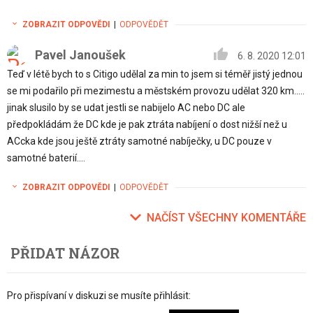
ZOBRAZIT ODPOVĚDI
|
ODPOVĚDĚT
Pavel Janoušek
6. 8. 2020 12:01
Teď v létě bych to s Citigo udělal za min to jsem si téměř jistý jednou
se mi podařilo při mezimestu a městském provozu udělat 320 km.....
jinak slusilo by se udat jestli se nabijelo AC nebo DC ale
předpokládám že DC kde je pak ztráta nabíjení o dost nižší než u
ACcka kde jsou ještě ztráty samotné nabíječky, u DC pouze v
samotné baterií....
ZOBRAZIT ODPOVĚDI
|
ODPOVĚDĚT
NAČÍST VŠECHNY KOMENTÁŘE
PŘIDAT NÁZOR
Pro přispívaní v diskuzi se musíte přihlásit: