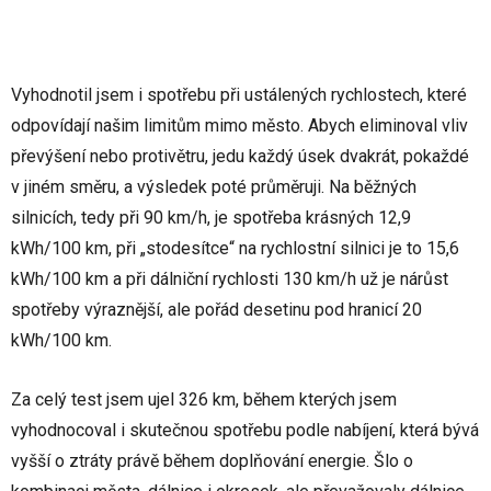
Vyhodnotil jsem i spotřebu při ustálených rychlostech, které
odpovídají našim limitům mimo město. Abych eliminoval vliv
převýšení nebo protivětru, jedu každý úsek dvakrát, pokaždé
v jiném směru, a výsledek poté průměruji. Na běžných
silnicích, tedy při 90 km/h, je spotřeba krásných 12,9
kWh/100 km, při „stodesítce“ na rychlostní silnici je to 15,6
kWh/100 km a při dálniční rychlosti 130 km/h už je nárůst
spotřeby výraznější, ale pořád desetinu pod hranicí 20
kWh/100 km.
Za celý test jsem ujel 326 km, během kterých jsem
vyhodnocoval i skutečnou spotřebu podle nabíjení, která bývá
vyšší o ztráty právě během doplňování energie. Šlo o