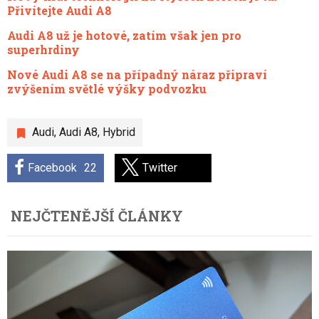
Přivítejte Audi A8
Audi A8 už je hotové, zatím však jen pro
superhrdiny
Nové Audi A8 se na případný náraz připraví
zvýšením světlé výšky podvozku
Audi
,
Audi A8
,
Hybrid
Facebook
22
Twitter
NEJČTENĚJŠÍ ČLÁNKY