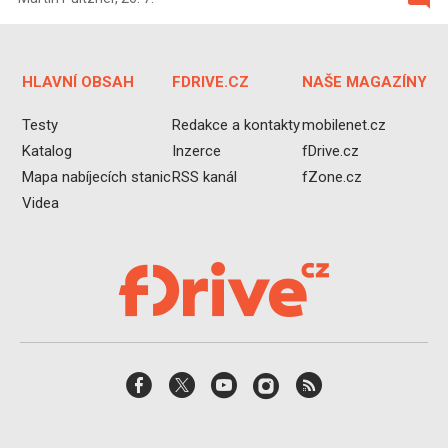
HLAVNÍ OBSAH
FDRIVE.CZ
NAŠE MAGAZÍNY
Testy
Redakce a kontakty
mobilenet.cz
Katalog
Inzerce
fDrive.cz
Mapa nabíjecích stanic
RSS kanál
fZone.cz
Videa