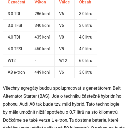
Označení
Výkon
Válce
Obsah
3.0 TDI
286 koní
V6
3.0 litru
3.0 TFSI
340 koní
V6
3.0 litru
4.0 TDI
435 koní
V8
4.0 litru
4.0 TFSI
460 koní
V8
4.0 litru
W12
-
W12
6.0 litru
A8 e-tron
449 koní
V6
3.0 litru
Všechny agregáty budou spolupracovat s generátorem Belt
Alternator Starter (BAS). Jde o techniku částečně hybridního
pohonu. Audi A8 tak bude tzv. mild hybrid. Tato technologie
by měla umožnit nižší spotřebu o 0,7 litrů na sto kilometrů.
Dočkáme se také verze L e-tron. Ta dostane baterie, které