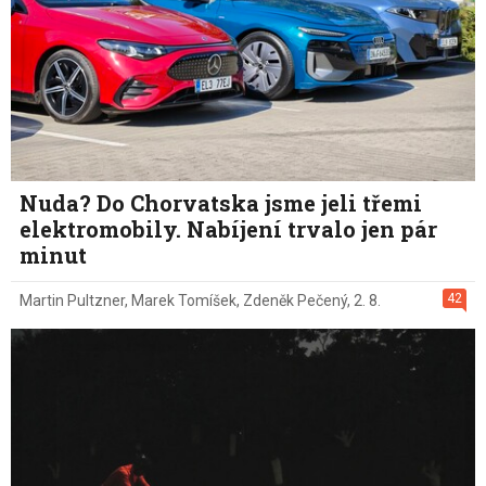
Nuda? Do Chorvatska jsme jeli třemi
elektromobily. Nabíjení trvalo jen pár
minut
42
Martin Pultzner
,
Marek Tomíšek
,
Zdeněk Pečený
,
2. 8.