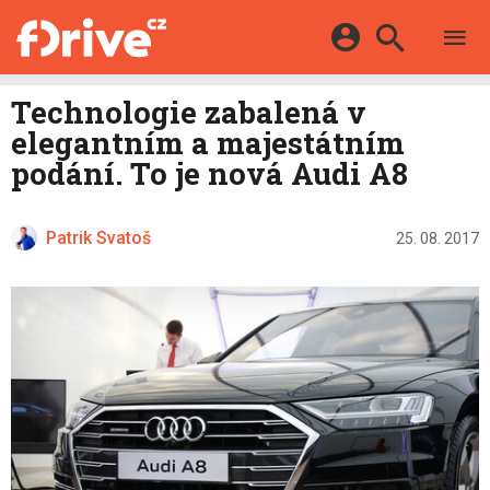
TESTY
ELEKTROMOBILY
Přihlášení a registrace pomocí:
Technologie zabalená v
HYBRIDY
KATALOG
elegantním a majestátním
E-MOTORSPORT
Facebook
Google
MAPA STANIC
podání. To je nová Audi A8
OSTATNÍ
VIDEA
Twitter
Apple
Microsoft
SERIÁLY
DALŠÍ
Patrik Svatoš
25. 08. 2017