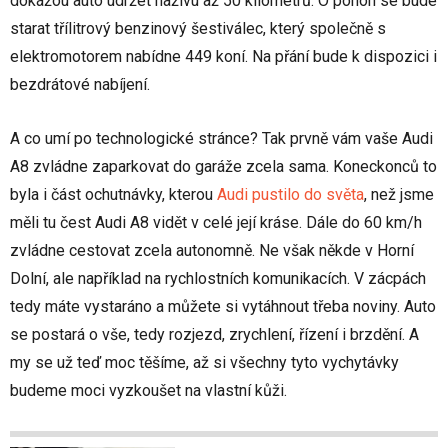
dokážou auto udržet naživu až 50 kilometrů. O pohon se bude
starat třílitrový benzinový šestiválec, který společně s
elektromotorem nabídne 449 koní. Na přání bude k dispozici i
bezdrátové nabíjení.
A co umí po technologické stránce? Tak prvně vám vaše Audi
A8 zvládne zaparkovat do garáže zcela sama. Koneckonců to
byla i část ochutnávky, kterou
Audi pustilo do světa
, než jsme
měli tu čest Audi A8 vidět v celé její kráse. Dále do 60 km/h
zvládne cestovat zcela autonomně. Ne však někde v Horní
Dolní, ale například na rychlostních komunikacích. V zácpách
tedy máte vystaráno a můžete si vytáhnout třeba noviny. Auto
se postará o vše, tedy rozjezd, zrychlení, řízení i brzdění. A
my se už teď moc těšíme, až si všechny tyto vychytávky
budeme moci vyzkoušet na vlastní kůži.