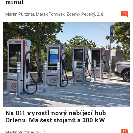
minut
42
Martin Pultzner
,
Marek Tomíšek
,
Zdeněk Pečený
,
2. 8.
Na D11 vyrostl nový nabíjecí hub
Orlenu. Má šest stojanů a 300 kW
30
Martin Pultzner
,
26. 7.