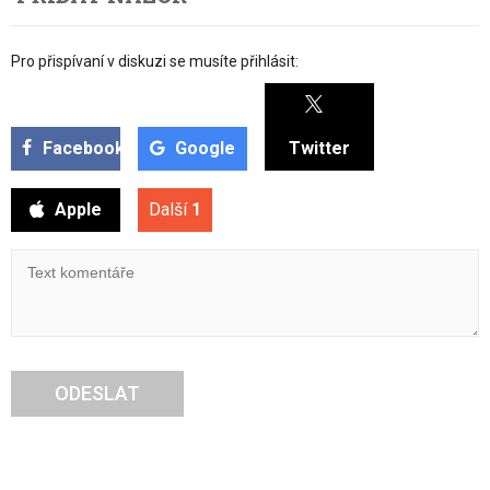
Pro přispívaní v diskuzi se musíte přihlásit:
Facebook
Google
Twitter
Apple
Další
1
ODESLAT