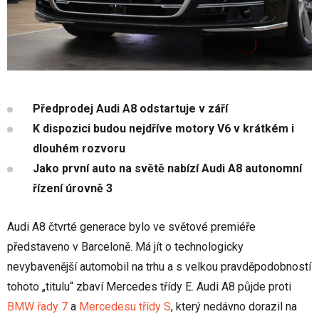
Předprodej Audi A8 odstartuje v září
K dispozici budou nejdříve motory V6 v krátkém i
dlouhém rozvoru
Jako první auto na světě nabízí Audi A8 autonomní
řízení úrovně 3
Audi A8 čtvrté generace bylo ve světové premiéře
představeno v Barceloně. Má jít o technologicky
nevybavenější automobil na trhu a s velkou pravděpodobností
tohoto „titulu“ zbaví Mercedes třídy E. Audi A8 půjde proti
BMW řady 7
a
Mercedesu třídy S
, který nedávno dorazil na