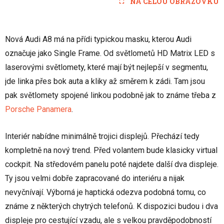
NA CELOU OBRAZOVKU
Nová Audi A8 má na přídi typickou masku, kterou Audi
označuje jako Single Frame. Od světlometů HD Matrix LED s
laserovými světlomety, které mají být nejlepší v segmentu,
jde linka přes bok auta a kliky až směrem k zádi. Tam jsou
pak světlomety spojené linkou podobně jak to známe třeba z
Porsche Panamera
.
Interiér nabídne minimálně trojici displejů. Přechází tedy
kompletně na nový trend. Před volantem bude klasicky virtual
cockpit. Na středovém panelu poté najdete další dva displeje.
Ty jsou velmi dobře zapracované do interiéru a nijak
nevyčnívají. Výborná je haptická odezva podobná tomu, co
známe z některých chytrých telefonů. K dispozici budou i dva
displeje pro cestující vzadu, ale s velkou pravděpodobností