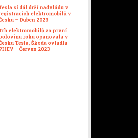
Tesla si dál drží nadvládu v
registracích elektromobilů v
Česku – Duben 2023
Trh elektromobilů za první
polovinu roku opanovala v
Česku Tesla, Škoda ovládla
PHEV – Červen 2023