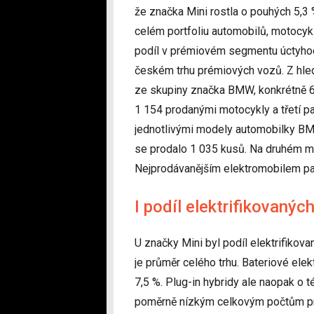
že značka Mini rostla o pouhých 5,3 
celém portfoliu automobilů, motocy
podíl v prémiovém segmentu úctyhod
českém trhu prémiových vozů. Z hled
ze skupiny značka BMW, konkrétně 
1 154 prodanými motocykly a třetí p
jednotlivými modely automobilky B
se prodalo 1 035 kusů. Na druhém m
Nejprodávanějším elektromobilem p
I podíl elektrifikovaný
U značky Mini byl podíl elektrifikova
je průměr celého trhu. Bateriové ele
7,5 %. Plug-in hybridy ale naopak o
poměrně nízkým celkovým počtům pr