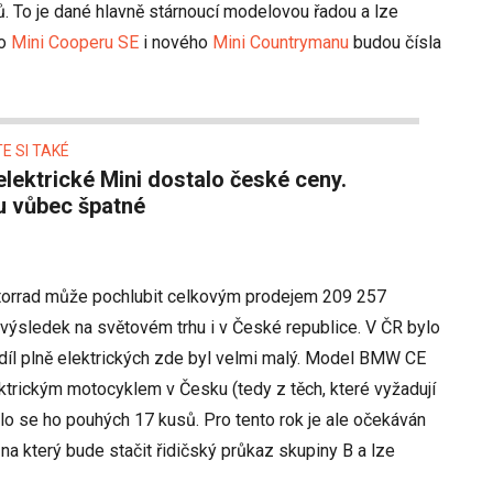
ů. To je dané hlavně stárnoucí modelovou řadou a lze
ho
Mini Cooperu SE
i nového
Mini Countrymanu
budou čísla
E SI TAKÉ
u vůbec špatné
rrad může pochlubit celkovým prodejem 209 257
 výsledek na světovém trhu i v České republice. V ČR bylo
íl plně elektrických zde byl velmi malý. Model BMW CE
ktrickým motocyklem v Česku (tedy z těch, které vyžadují
alo se ho pouhých 17 kusů. Pro tento rok je ale očekáván
 který bude stačit řidičský průkaz skupiny B a lze