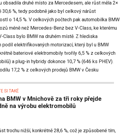
 obsadila druhé místo za Mercedesem, ale růst měla 2×
30,6 %, tedy podobně jako byl celkový nárůst
ostl o 14,5 %. V celkových počtech pak automobilka BMW
vozů méně než Mercedes-Benz bez V-Class, ke kterému
V-Class bylo BMW na druhém místě. Z hlediska
 podíl elektrifikovaných motorizací, který byl u BMW
krétně bateriové elektromobily tvořily 6,5 % z celkových
ilů) a plug-in hybridy dokonce 10,7 % (646 ks PHEV).
podílu 17,2 % z celkových prodejů BMW v Česku
E SI TAKÉ
dně na výrobu elektromobilů
t trochu nižší, konkrétně 28,6 %, což je způsobené tím,