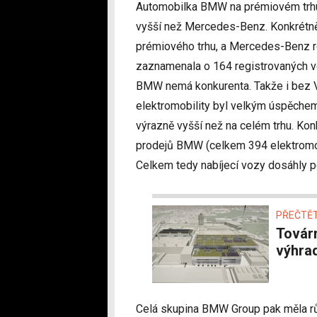
Automobilka BMW na prémiovém trhu
vyšší než Mercedes-Benz. Konkrétně 
prémiového trhu, a Mercedes-Benz r
zaznamenala o 164 registrovaných 
BMW nemá konkurenta. Takže i bez 
elektromobility byl velkým úspěchem
výrazně vyšší než na celém trhu. Kon
prodejů BMW (celkem 394 elektromob
Celkem tedy nabíjecí vozy dosáhly 
PŘEČTĚT
Továrna BMW v Mnichově za tři roky přejde
výhra
Celá skupina BMW Group pak měla růs