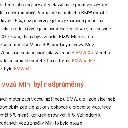
%. Tento ohromující výsledek zahrnuje pozitivní vývoj v
klů a elektromobilů. V případě samotného BMW dosáhl
ných 26 %, což potvrzuje jeho významnou pozici na
iska prodejů (výše jsou uvedené registrace) má nejvíce
6 037 kusů, druhá byla značka BMW Motorrad s
ak automobilka Mini s 399 prodanými vozy. Mezi
MW se jako neúspěšnější ukázal model
BMW X5
, kterého
ístě se umístil model
X1
a na třetím
BMW řady 3
.
ak bylo
BMW i4
.
ch vozů Mini byl nadprůměrný
ných motorizaci trochu nižší než u BMW, ale i zde více, než
ktromobily zde ale získaly dokonce o procento více, tedy
 téměř 5 % méně, konkrétně rovných 6 %. Vzhledem k
odaných vozů značky Mini to bylo pouze