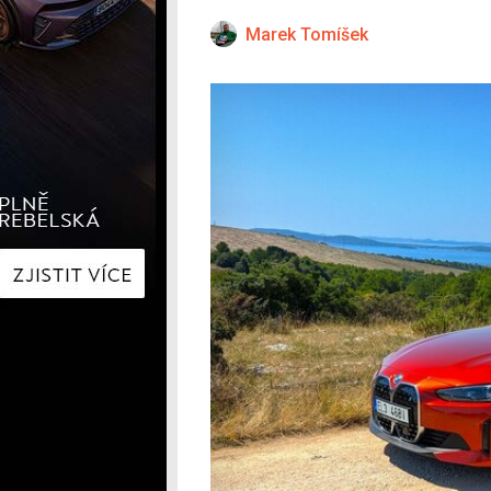
Hyundai
Hyundai
Kia
Kia
Marek Tomíšek
Mercedes-Benz
Lexus
Peugeot
Mercede
Renault
Renault
Škoda
Škoda
Tesla
Toyota
Volkswagen
Volkswa
Ostatní
Volvo
Ostatní