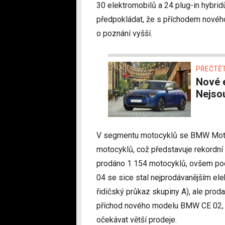
30 elektromobilů a 24 plug-in hybrid
předpokládat, že s příchodem nové
o poznání vyšší.
PŘEČTĚT
Nové elektrické Mini dostalo české ceny.
Nejso
V segmentu motocyklů se BMW Moto
motocyklů, což představuje rekordní
prodáno 1 154 motocyklů, ovšem pod
04 se sice stal nejprodávanějším ele
řidičský průkaz skupiny A), ale prod
příchod nového modelu BMW CE 02, na
očekávat větší prodeje.