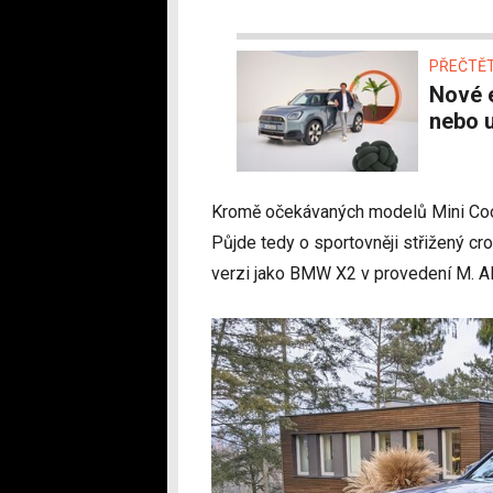
PŘEČTĚT
Nové elektrické Mini Countryman je tady: Mini,
nebo u
Kromě očekávaných modelů Mini Coo
Půjde tedy o sportovněji střižený cr
verzi jako BMW X2 v provedení M. Al