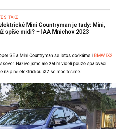
E SI TAKÉ
ž spíše midi? – IAA Mnichov 2023
per SE a Mini Countryman se letos dočkáme i
BMW iX2
.
ossover. Naživo jsme ale zatím viděli pouze spalovací
e na plně elektrickou iX2 se moc těšíme.