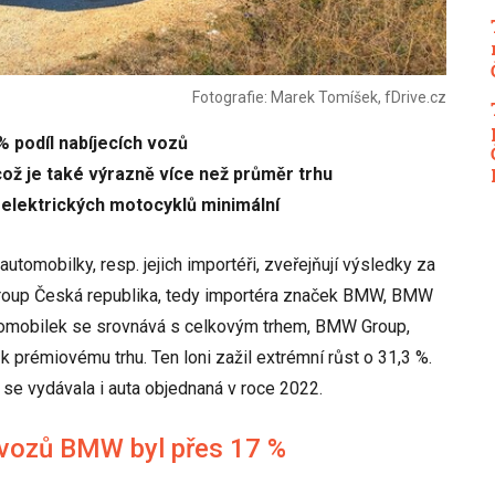
Fotografie: Marek Tomíšek, fDrive.cz
 podíl nabíjecích vozů
což je také výrazně více než průměr trhu
 elektrických motocyklů minimální
automobilky, resp. jejich importéři, zveřejňují výsledky za
 Group Česká republika, tedy importéra značek BMW, BMW
utomobilek se srovnává s celkovým trhem, BMW Group,
k prémiovému trhu. Ten loni zažil extrémní růst o 31,3 %.
 se vydávala i auta objednaná v roce 2022.
h vozů BMW byl přes 17 %