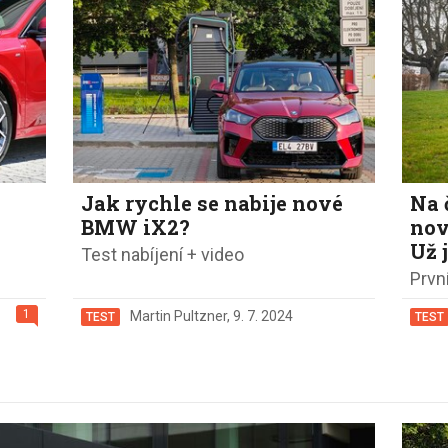
Jak rychle se nabije nové
Na 
BMW iX2?
nov
Už j
Test nabíjení + video
Prvn
1
Martin Pultzner
,
9. 7. 2024
TEST
TEST