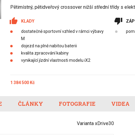
Eco-Rally
Autonomní řízen
Pětimístný, pětidveřový crossover nižší střední třídy s el
Ostatní
Carsharing
Systémy a tech
KLADY
ZÁP
s-Benz
Veřejná doprav
Nabíjení a nabíj
dostatečně sportovní vzhled v rámci výbavy
poma
stanice
M
Redakční článk
dojezd na plně nabitou baterii
gen
Ostatní
kvalita zpracování kabiny
vynikající jízdní vlastnosti modelu iX2
1 384 500 Kč
E
ČLÁNKY
FOTOGRAFIE
VIDEA
Varianta xDrive30