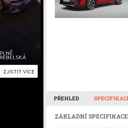
Hyundai
Hyundai
Kia
Kia
Mercedes-Benz
Lexus
Peugeot
Mercede
Renault
Renault
Škoda
Škoda
Tesla
Toyota
Volkswagen
Volkswa
Ostatní
Volvo
Ostatní
PŘEHLED
SPECIFIKAC
ZÁKLADNÍ SPECIFIKACE