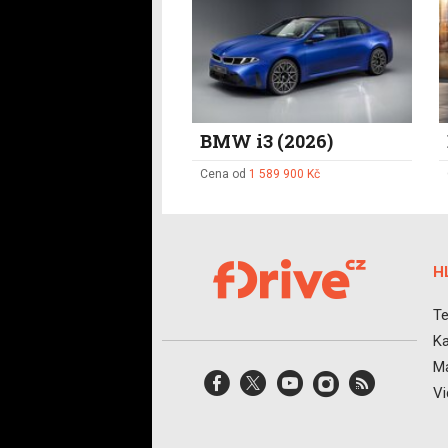
BMW i3 (2026)
Cena od
1 589 900 Kč
H
Te
Ka
Ma
V