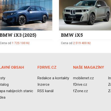
BMW iX3 (2025)
BMW iX5
Cena od
1 725 100 Kč
Cena od
2 519 400 Kč
LAVNÍ OBSAH
FDRIVE.CZ
NAŠE MAGAZÍNY
sty
Redakce a kontakty
mobilenet.cz
I
talog
Inzerce
fDrive.cz
Z
pa nabíjecích stanic
RSS kanál
fZone.cz
Z
idea