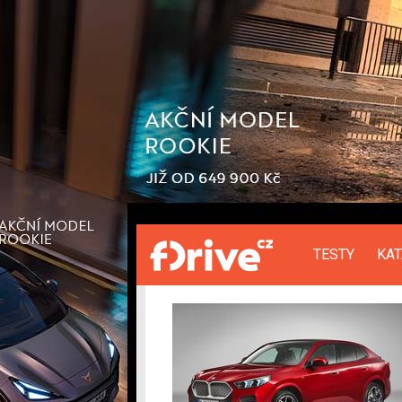
TESTY
KA
ELEKTROMOBILY
Přihlášení a registrace pomocí:
HYBRID
Audi
Audi
BMW
BMW
Facebook
Google
Citroën
Čínské z
Čínské značky
Honda