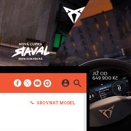
SERIÁLY
SROVNAT MODEL
Dálniční dojezd
cykly
Future Cast
Elektromobily, které
a
neznáte