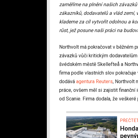
zaměříme na plnění našich závazků
zákazníků, dodavatelů a vlád zemí, 
klademe za cíl vytvořit odolnou a 
růst, jež posune naši práci na budová
Northvolt má pokračovat v běžném p
závazků vůči kritickým dodavatelům 
švédském městě Skellefteå a North
firma podle vlastních slov pokračuje 
dodává
agentura Reuters
, Northvolt
práce, ovšem měl si zajistit finanční 
od Scanie. Firma dodala, že veškeré
PŘEČTĚT
Honda začne napřesrok vyrábět baterie s
pevným