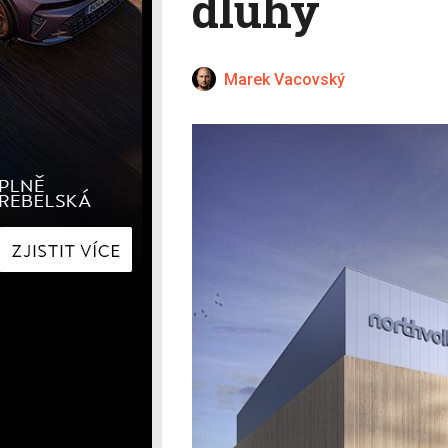
dluhy
Hyundai
Hyundai
Kia
Kia
Mercedes-Benz
Lexus
Peugeot
Mercede
Marek Vacovský
Renault
Renault
Škoda
Škoda
Tesla
Toyota
Volkswagen
Volkswa
Ostatní
Volvo
Ostatní