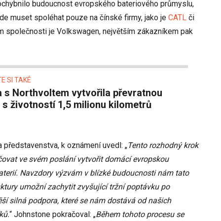
ochybnilo budoucnost evropského bateriového průmyslu,
de muset spoléhat pouze na čínské firmy, jako je
CATL
či
em společnosti je Volkswagen, největším zákazníkem pak
E SI TAKÉ
i s životností 1,5 milionu kilometrů
 představenstva, k oznámení uvedl: „
Tento rozhodný krok
čovat ve svém poslání vytvořit domácí evropskou
terií. Navzdory výzvám v blízké budoucnosti nám tato
uktury umožní zachytit zvyšující tržní poptávku po
 těší silná podpora, které se nám dostává od našich
ků.
“ Johnstone pokračoval: „
Během tohoto procesu se