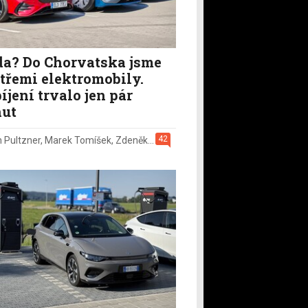
a? Do Chorvatska jsme
i třemi elektromobily.
íjení trvalo jen pár
ut
42
n Pultzner
,
Marek Tomíšek
,
Zdeněk Pečený
,
2. 8.