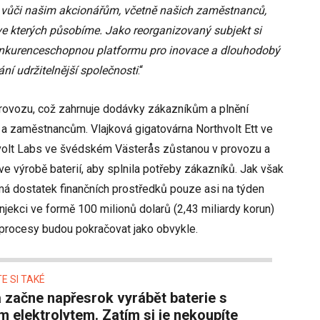
 vůči našim akcionářům, včetně našich zaměstnanců,
ve kterých působíme. Jako reorganizovaný subjekt si
konkurenceschopnou platformu pro inovace a dlouhodobý
ní udržitelnější společnosti
.“
rovozu, což zahrnuje dodávky zákazníkům a plnění
a zaměstnancům. Vlajková gigatovárna Northvolt Ett ve
volt Labs ve švédském Västerås zůstanou v provozu a
ve výrobě baterií, aby splnila potřeby zákazníků. Jak však
 má dostatek finančních prostředků pouze asi na týden
injekci ve formě 100 milionů dolarů (2,43 miliardy korun)
 procesy budou pokračovat jako obvykle.
E SI TAKÉ
 elektrolytem. Zatím si je nekoupíte