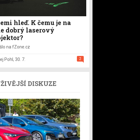
emi hleď. K čemu je na
le dobrý laserový
ojektor?
šlo na fZone.cz
2
ej Pohl
,
30. 7.
ŽIVĚJŠÍ DISKUZE