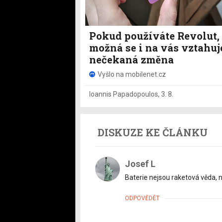
Pokud používáte Revolut,
možná se i na vás vztahuj
nečekaná změna
Vyšlo na mobilenet.cz
Ioannis Papadopoulos
,
3. 8.
DISKUZE KE ČLÁNKU
Josef L
Baterie nejsou raketová věda, 
ODPOVĚDĚT