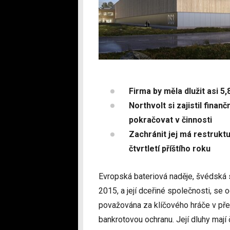
Firma by měla dlužit asi 5,
Northvolt si zajistil finan
pokračovat v činnosti
Zachránit jej má restrukt
čtvrtletí příštího roku
Evropská bateriová naděje, švédská s
2015, a její dceřiné společnosti, se o
považována za klíčového hráče v pře
bankrotovou ochranu. Její dluhy mají č