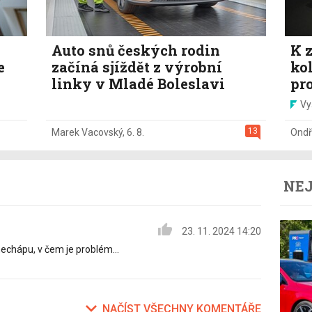
Auto snů českých rodin
K z
e
začíná sjíždět z výrobní
ko
linky v Mladé Boleslavi
pr
Vy
13
Marek Vacovský
,
6. 8.
Ondř
NEJ
23. 11. 2024 14:20
nechápu, v čem je problém...
NAČÍST VŠECHNY KOMENTÁŘE