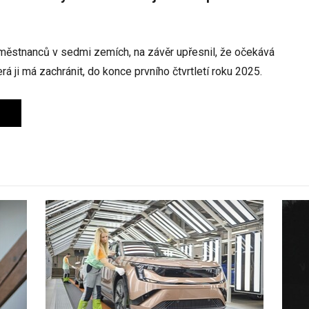
aměstnanců v sedmi zemích, na závěr upřesnil, že očekává
rá ji má zachránit, do konce prvního čtvrtletí roku 2025.