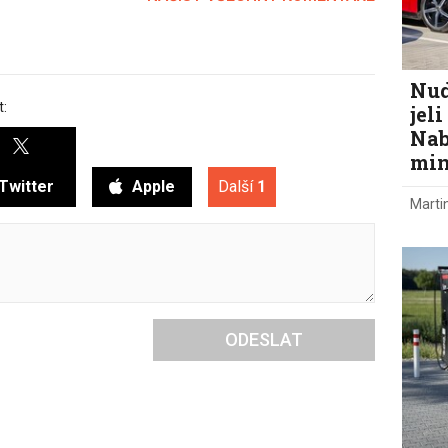
Nud
t:
jel
Nab
min
Twitter
Apple
Další
1
Marti
ODESLAT