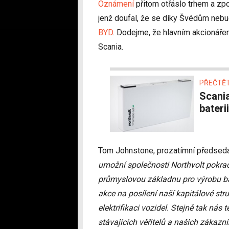
Oznámení
přitom otřáslo trhem a zp
jenž doufal, že se díky Švédům nebu
BYD
. Dodejme, že hlavním akcionář
Scania.
PŘEČTĚT
Scania s Northvoltem vytvořila převratnou
bateri
Tom Johnstone, prozatímní předseda
umožní společnosti Northvolt pokra
průmyslovou základnu pro výrobu ba
akce na posílení naší kapitálové str
elektrifikaci vozidel. Stejně tak nás
stávajících věřitelů a našich zákazní