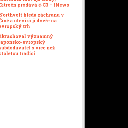
Citroën prodává ë-C3 – fNews
Northvolt hledá záchranu v
Číně a otevírá jí dveře na
evropský trh
Zkrachoval významný
japonsko-evropský
subdodavatel s více než
stoletou tradicí