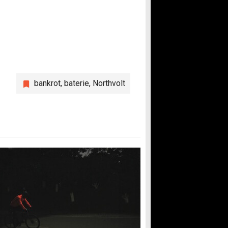
bankrot
,
baterie
,
Northvolt