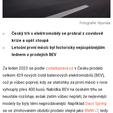
Fotografie: Hyundai
Český trh s elektromobily se probral z covidové
krize a opět stoupá
Letošní první měsíc byl historicky nejúspěšnějším
lednem v prodejích BEV
Za leden 2023 se podle
cistadoprava.cz
v Česku prodalo
celkem 429 nových čistě bateriových elektromobilů (BEV),
což je vůbec poprvé, kdy se statistiky za první měsíc v roce
vyhouply přes 400 kusů. Nabídka BEV na českém trhu se
neustále rozšiřuje, avšak zatím vůbec neplatí, že nejlevnější
modely by byly těmi nejprodávanější. Například
Dacií Spring
se ve zmiňovaném období prodalo stejně jako
BMW i7
, tedy