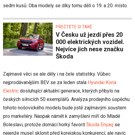
sedm kusů. Oba modely se díky tomu dělí o 19. a 20. místo.
PŘEČTĚTE SI TAKÉ
V Česku už jezdí přes 20
000 elektrických vozidel.
Nejvíce jich nese značku
Škoda
Zajímavé věci se ale děly i na čele statistiky. Vůbec
nejprodávanějším BEV se za leden stala
Hyundai Kona
Electric
dosluhující aktuální generace, kterých přibylo na
českých silnicích 50 exemplářů. Analýza prodejního úspěchu
tohoto nošovického modelu bude jistě zajímavým soustem
pro marketéry. Naopak námět k zamyšlení míří do Mladé
Boleslavi, protože domácí horký favorit
Škoda Enyaq
se
nejenže musel sklonit před korejskou konkurencí, ale navíc