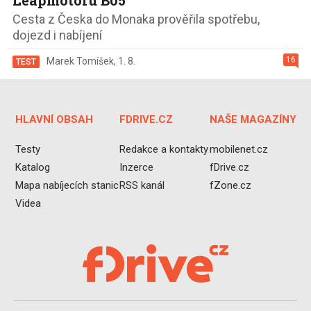
Leapmotoru B05
Cesta z Česka do Monaka prověřila spotřebu,
dojezd i nabíjení
16
Marek Tomíšek
,
1. 8.
TEST
HLAVNÍ OBSAH
FDRIVE.CZ
NAŠE MAGAZÍNY
Testy
Redakce a kontakty
mobilenet.cz
Katalog
Inzerce
fDrive.cz
Mapa nabíjecích stanic
RSS kanál
fZone.cz
Videa