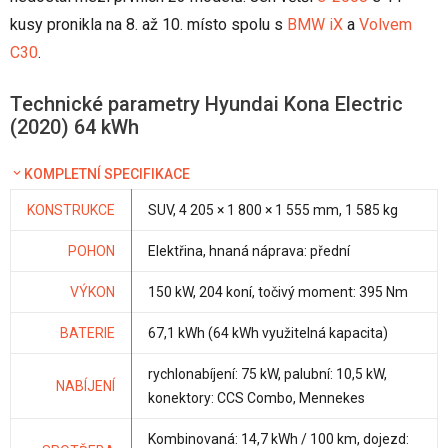
kusy pronikla na 8. až 10. místo spolu s
BMW iX
a
Volvem
C30
.
Technické parametry Hyundai Kona Electric
(2020) 64 kWh
KOMPLETNÍ SPECIFIKACE
KONSTRUKCE
SUV, 4 205 × 1 800 × 1 555 mm, 1 585 kg
POHON
Elektřina, hnaná náprava: přední
VÝKON
150 kW, 204 koní, točivý moment: 395 Nm
BATERIE
67,1 kWh (64 kWh využitelná kapacita)
rychlonabíjení: 75 kW, palubní: 10,5 kW,
NABÍJENÍ
konektory: CCS Combo, Mennekes
Kombinovaná: 14,7 kWh / 100 km, dojezd: