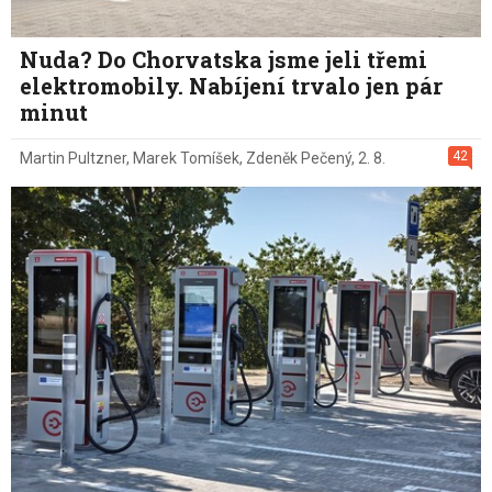
Nuda? Do Chorvatska jsme jeli třemi
elektromobily. Nabíjení trvalo jen pár
minut
42
Martin Pultzner
,
Marek Tomíšek
,
Zdeněk Pečený
,
2. 8.