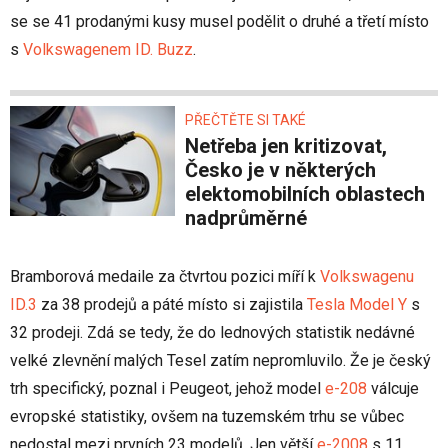
se se 41 prodanými kusy musel podělit o druhé a třetí místo
s
Volkswagenem ID. Buzz
.
PŘEČTĚTE SI TAKÉ
Netřeba jen kritizovat,
Česko je v některých
elektomobilních oblastech
nadprůměrné
Bramborová medaile za čtvrtou pozici míří k
Volkswagenu
ID.3
za 38 prodejů a páté místo si zajistila
Tesla Model Y
s
32 prodeji. Zdá se tedy, že do lednových statistik nedávné
velké zlevnění malých Tesel zatím nepromluvilo. Že je český
trh specifický, poznal i Peugeot, jehož model
e-208
válcuje
evropské statistiky, ovšem na tuzemském trhu se vůbec
nedostal mezi prvních 23 modelů. Jen větší
e-2008
s 11