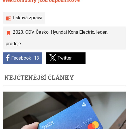
elektromobily jsou odpočinkové
tisková zpráva
2023
,
CDV
,
Česko
,
Hyundai Kona Electric
,
leden
,
prodeje
Facebook
13
Twitter
NEJČTENĚJŠÍ ČLÁNKY