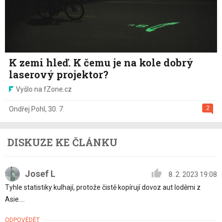
K zemi hleď. K čemu je na kole dobrý
laserový projektor?
Vyšlo na fZone.cz
2
Ondřej Pohl
,
30. 7.
DISKUZE KE ČLÁNKU
Josef L
8. 2. 2023 19:08
Tyhle statistiky kulhají, protože čistě kopírují dovoz aut loděmi z
Asie....
ODPOVĚDĚT