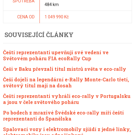
SPOTŘEBA
484 km
CENA OD
1 049 990 Kč
SOUVISEJÍCÍ ČLÁNKY
Čeští reprezentanti upevňují své vedení ve
Světovém poháru FIA ecoRally Cup
Češi v Baku převzali titul mistrů světa v eco-rally
Češi dojeli na legendární e-Rally Monte-Carlo třetí,
světový titul mají na dosah
Čeští reprezentanti vyhráli eco-rally v Portugalsku
a jsou v čele světového poháru
Po bodech z mrazivé Švédské eco-rally míří čeští
reprezentanti do Španělska
Spalovací vozy i elektromobily sjíždí z jedné linky,