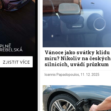
Hyundai
Hyundai
Kia
Kia
Mercedes-Benz
Lexus
Peugeot
Mercede
Renault
Renault
Škoda
Škoda
Tesla
Toyota
Volkswagen
Volkswa
Ostatní
Volvo
Ostatní
Vánoce jako svátky klidu
míru? Nikoliv na českých
silnicích, uvádí průzkum
Ioannis Papadopoulos
,
11. 12. 2025