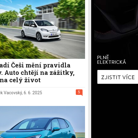
í
Zaostřeno na spotřebu
fNews
nologie
Nabíjíme elektromobil
a
Technologie v autech
ecí
Historie elektromobilů
y
adí Češi mění pravidla
. Auto chtějí na zážitky,
na celý život
5
k Vacovský
,
6. 6. 2025