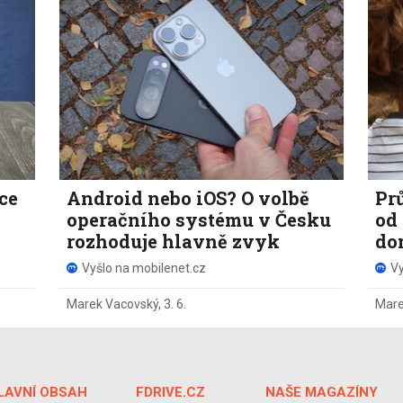
ce
Android nebo iOS? O volbě
Pr
operačního systému v Česku
od 
rozhoduje hlavně zvyk
do
Vyšlo na mobilenet.cz
Vy
Marek Vacovský
,
3. 6.
Mare
LAVNÍ OBSAH
FDRIVE.CZ
NAŠE MAGAZÍNY