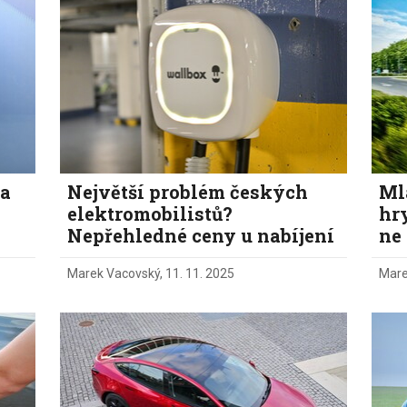
Eco-Rally
Autonomní řízen
Ostatní
Carsharing
Systémy a tech
s-Benz
Veřejná doprav
Nabíjení a nabíj
stanice
Redakční článk
gen
Ostatní
 a
Největší problém českých
Ml
elektromobilistů?
hry
Nepřehledné ceny u nabíjení
ne 
Marek Vacovský
,
11. 11. 2025
Mare