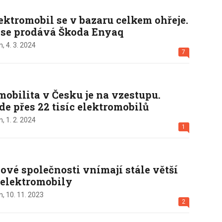
lektromobil se v bazaru celkem ohřeje.
 se prodává Škoda Enyaq
n,
4. 3. 2024
7
mobilita v Česku je na vzestupu.
e přes 22 tisíc elektromobilů
n,
1. 2. 2024
1
ové společnosti vnímají stále větší
 elektromobily
n,
10. 11. 2023
2