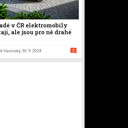
adé v ČR elektromobily
ají, ale jsou pro ně drahé
2
k Vacovský
,
30. 9. 2024