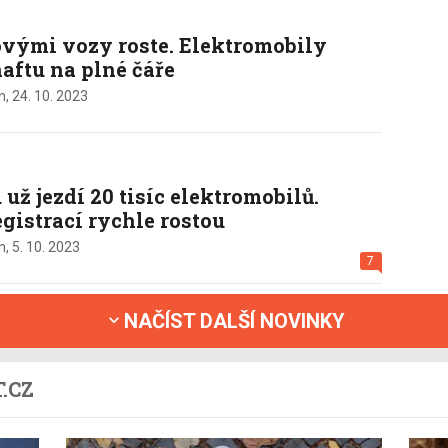
ovými vozy roste. Elektromobily
naftu na plné čáře
n,
24. 10. 2023
už jezdí 20 tisíc elektromobilů.
egistrací rychle rostou
n,
5. 10. 2023
7
NAČÍST DALŠÍ NOVINKY
.CZ