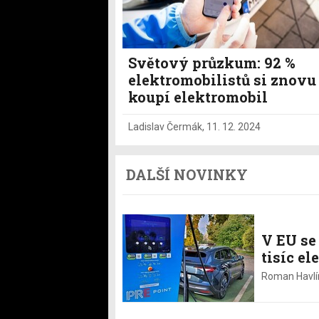
Světový průzkum: 92 %
elektromobilistů si znovu
koupí elektromobil
Ladislav Čermák
,
11. 12. 2024
DALŠÍ NOVINKY
V EU se
tisíc el
Roman Havlí