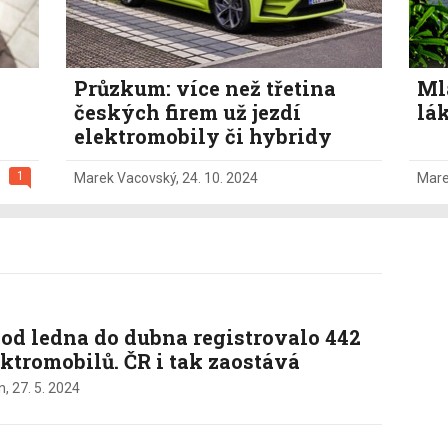
Průzkum: více než třetina
Ml
českých firem už jezdí
lák
elektromobily či hybridy
1
Marek Vacovský
,
24. 10. 2024
Mare
 od ledna do dubna registrovalo 442
ektromobilů. ČR i tak zaostává
n,
27. 5. 2024