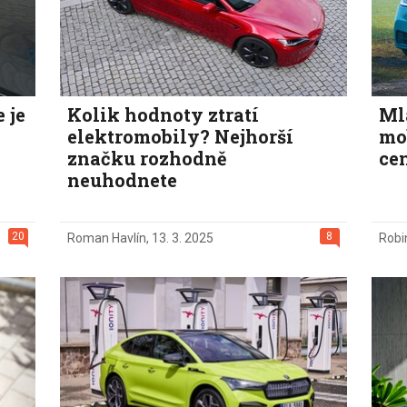
 je
Kolik hodnoty ztratí
Mla
elektromobily? Nejhorší
mob
značku rozhodně
ce
neuhodnete
20
8
Roman Havlín
,
13. 3. 2025
Robi