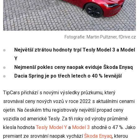
Fotografie: Martin Pultzner, fDrive.cz
Největší ztrátou hodnoty trpí Tesly Model 3 a Model
Y
Nejmenší pokles ceny naopak eviduje Škoda Enyaq
Dacia Spring je po třech letech o 40 % levnější
TipCars přichází s novými výsledky průzkumu, který
srovnával ceny nových vozů v roce 2022 s aktuálními cenami
ojetin. Na českém trhu registrovaly největší propad ceny
vozidla od americké Tesly. Za tři roky od výroby průměrně
klesla hodnota
Tesly Model Y
a
Model 3
shodně o 47 %. Jako
premiant ze srovnání naopak vychází
Škoda Enyaq
, kterou