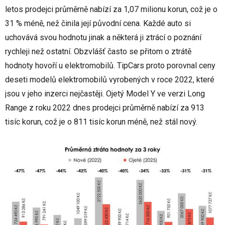
letos prodejci průměrně nabízí za 1,07 milionu korun, což je o
31 % méně, než činila její původní cena. Každé auto si
uchovává svou hodnotu jinak a některá ji ztrácí o poznání
rychleji než ostatní. Obzvlášť často se přitom o ztrátě
hodnoty hovoří u elektromobilů. TipCars proto porovnal ceny
deseti modelů elektromobilů vyrobených v roce 2022, které
jsou v jeho inzerci nejčastěji. Ojetý Model Y ve verzi Long
Range z roku 2022 dnes prodejci průměrně nabízí za 913
tisíc korun, což je o 811 tisíc korun méně, než stál nový.