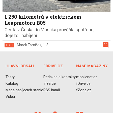
1 250 kilometrů v elektrickém
Leapmotoru B05
Cesta z Česka do Monaka prověřila spotřebu,
dojezd i nabíjení
16
Marek Tomíšek
,
1. 8.
TEST
HLAVNÍ OBSAH
FDRIVE.CZ
NAŠE MAGAZÍNY
Testy
Redakce a kontakty
mobilenet.cz
Katalog
Inzerce
fDrive.cz
Mapa nabíjecích stanic
RSS kanál
fZone.cz
Videa