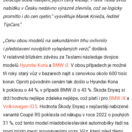
nabídku v Česku nedávno výrazně zlevnila, což se logicky
promítlo i do cen ojetin,“ vysvětluje Marek Knieža, ředitel
TipCars.
“
„Cenu obou modelů na sekundárním trhu ovlivnilo
i představení novějších vylepšených verzí,
“ dodává.
V relativně blízkém závěsu za Teslami následuje dvojice
modelů
Hyundai Kona
a
BMW i3
. V obou případech je možné
tři roky starý vůz v bazarech najít s cenovkou okolo 600 tisíc
korun. Oproti původním cenám tak došlo u Hyundai Kona
k poklesu o 44 %, v případě BMW i3 o 43 %. Škoda Enyaq si
drží hodnotu nejlépe zdaleka nejlépe, což platí i pro
BMW iX
a
Volkswagen ID.5
. Hodnota Škody Enyaq v nejčastěji nabízené
variantě Coupé RS poklesla od nákupu v roce 2022 o pouhých
31 %, což tento model mladoboleslavské automobilky řadí na
první místo mezi srovnávanými vozy. Vůz, který před třemi