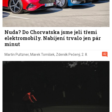
Nuda? Do Chorvatska jsme jeli třemi
elektromobily. Nabíjení trvalo jen pár
minut
42
Martin Pultzner
,
Marek Tomíšek
,
Zdeněk Pečený
,
2. 8.