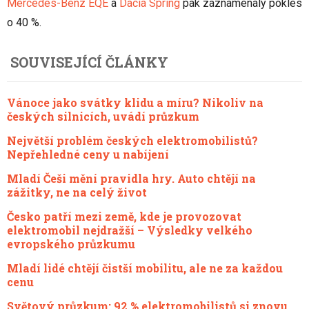
Mercedes-Benz EQE
a
Dacia Spring
pak zaznamenaly pokles
o 40 %.
SOUVISEJÍCÍ ČLÁNKY
Vánoce jako svátky klidu a míru? Nikoliv na
českých silnicích, uvádí průzkum
Největší problém českých elektromobilistů?
Nepřehledné ceny u nabíjení
Mladí Češi mění pravidla hry. Auto chtějí na
zážitky, ne na celý život
Česko patří mezi země, kde je provozovat
elektromobil nejdražší – Výsledky velkého
evropského průzkumu
Mladí lidé chtějí čistší mobilitu, ale ne za každou
cenu
Světový průzkum: 92 % elektromobilistů si znovu