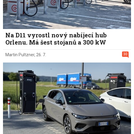
Na D11 vyrostl nový nabíjecí hub
Orlenu. Má šest stojanů a 300 kW
30
Martin Pultzner
,
26. 7.