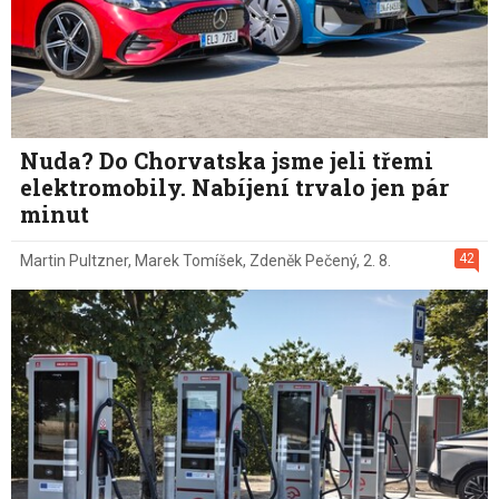
Nuda? Do Chorvatska jsme jeli třemi
elektromobily. Nabíjení trvalo jen pár
minut
42
Martin Pultzner
,
Marek Tomíšek
,
Zdeněk Pečený
,
2. 8.