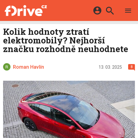
TESTY
ELEKTROMOBILY
Přihlášení a registrace pomocí:
Kolik hodnoty ztratí
HYBRIDY
KATALOG
elektromobily? Nejhorší
E-MOTORSPORT
Facebook
Google
MAPA STANIC
značku rozhodně neuhodnete
OSTATNÍ
VIDEA
Twitter
Apple
Microsoft
SERIÁLY
DALŠÍ
Roman Havlín
13. 03. 2025
8