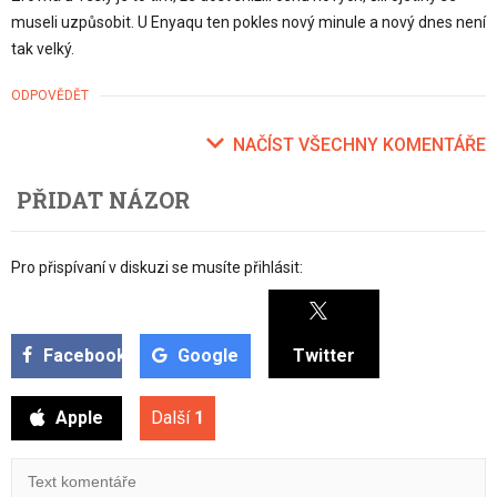
museli uzpůsobit. U Enyaqu ten pokles nový minule a nový dnes není
tak velký.
ODPOVĚDĚT
NAČÍST VŠECHNY KOMENTÁŘE
PŘIDAT NÁZOR
Pro přispívaní v diskuzi se musíte přihlásit:
Facebook
Google
Twitter
Apple
Další
1