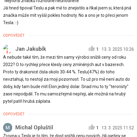
"Nejhorší značku rozhodně neuhodnete"
Já hned tipoval Teslu a pak mě to znejistilo a říkal jsem si, která jiná
značka může mít vyšší pokles hodnoty. No a ono je to přeci jenom
Tesla :-)
ODPOVĚDĚT
Jan Jakubík
1
13. 3. 2025 10:26
A nebude také tím, že mezi tím samy výrobci snížili ceny od roku
2022? O to rychleji přece klesly ceny zmíněných aut v bazerech.
Proto ty drakonicé čísla okolo 30-44 %. Teslu(47%) do toho
nevztahuji, to nestojí za moji pozornost. To už pro mě není auto do
doby, kdy tam bude mít Elon jediný dolar. Snad mu to ty "teroristy"
zase nepodpálí. To mu samozřejmě nepřeji, ale možná na hrubý
pytel patří hrubá záplata.
ODPOVĚDĚT
Michal Opluštil
1
13. 3. 2025 11:52
Zrovna u Tesly je to tím, že dost snížili cenu nových, čili ojetiny se