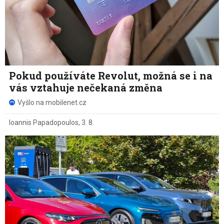
Pokud používáte Revolut, možná se i na
vás vztahuje nečekaná změna
Vyšlo na mobilenet.cz
Ioannis Papadopoulos
,
3. 8.