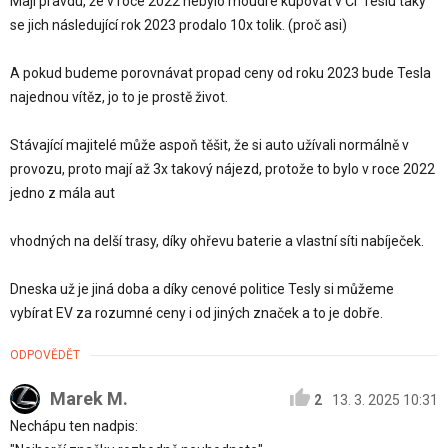
Mají pravdu, že v roce 2022 nebylo moudré kupovat v Čr Teslu taky
se jich následující rok 2023 prodalo 10x tolik. (proč asi)
A pokud budeme porovnávat propad ceny od roku 2023 bude Tesla
najednou vítěz, jo to je prostě život.
Stávající majitelé může aspoň těšit, že si auto užívali normálně v
provozu, proto mají až 3x takový nájezd, protože to bylo v roce 2022
jedno z mála aut
vhodných na delší trasy, díky ohřevu baterie a vlastní síti nabíječek.
Dneska už je jiná doba a díky cenové politice Tesly si můžeme
vybírat EV za rozumné ceny i od jiných značek a to je dobře.
ODPOVĚDĚT
Marek M.
2
13. 3. 2025 10:31
Nechápu ten nadpis: