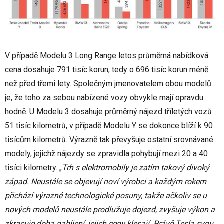
V případě Modelu 3 Long Range letos průměrná nabídková
cena dosahuje 791 tisíc korun, tedy o 696 tisíc korun méně
než před třemi lety. Společným jmenovatelem obou modelů
je, že toho za sebou nabízené vozy obvykle mají opravdu
hodně. U Modelu 3 dosahuje průměrný nájezd tříletých vozů
51 tisíc kilometrů, v případě Modelu Y se dokonce blíží k 90
tisícům kilometrů. Výrazně tak převyšuje ostatní srovnávané
modely, jejichž nájezdy se zpravidla pohybují mezi 20 a 40
tisíci kilometry. „
Trh s elektromobily je zatím takový divoký
západ. Neustále se objevují noví výrobci a každým rokem
přichází výrazné technologické posuny, takže ačkoliv se u
nových modelů neustále prodlužuje dojezd, zvyšuje výkon a
zkracuje doba nabíjení, jejich ceny klesají. Právě Tesla svou