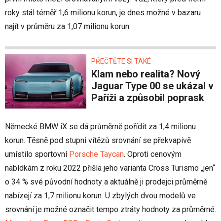
roky stál téměř 1,6 milionu korun, je dnes možné v bazaru
najít v průměru za 1,07 milionu korun.
PŘEČTĚTE SI TAKÉ
Klam nebo realita? Nový
Jaguar Type 00 se ukázal v
Paříži a způsobil poprask
Německé BMW iX se dá průměrně pořídit za 1,4 milionu
korun. Těsně pod stupni vítězů srovnání se překvapivě
umístilo sportovní
Porsche Taycan
. Oproti cenovým
nabídkám z roku 2022 přišla jeho varianta Cross Turismo „jen“
o 34 % své původní hodnoty a aktuálně ji prodejci průměrně
nabízejí za 1,7 milionu korun. U zbylých dvou modelů ve
srovnání je možné označit tempo ztráty hodnoty za průměrné.