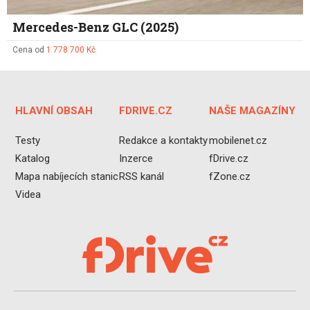
Mercedes-Benz GLC (2025)
Cena od
1 778 700 Kč
HLAVNÍ OBSAH
FDRIVE.CZ
NAŠE MAGAZÍNY
Testy
Redakce a kontakty
mobilenet.cz
Katalog
Inzerce
fDrive.cz
Mapa nabíjecích stanic
RSS kanál
fZone.cz
Videa