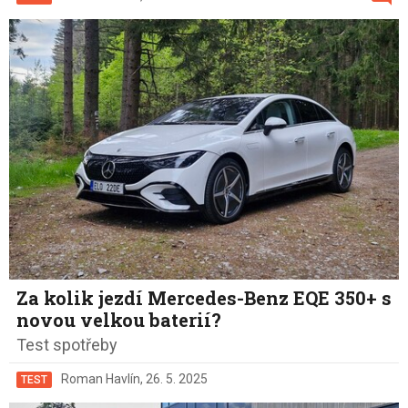
Za kolik jezdí Mercedes-Benz EQE 350+ s
novou velkou baterií?
Test spotřeby
Roman Havlín
,
26. 5. 2025
TEST