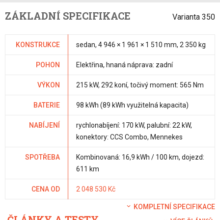
ZÁKLADNÍ SPECIFIKACE
Varianta 350
KONSTRUKCE
sedan, 4 946 × 1 961 × 1 510 mm, 2 350 kg
POHON
Elektřina, hnaná náprava: zadní
VÝKON
215 kW, 292 koní, točivý moment: 565 Nm
BATERIE
98 kWh (89 kWh využitelná kapacita)
NABÍJENÍ
rychlonabíjení: 170 kW, palubní: 22 kW,
konektory: CCS Combo, Mennekes
SPOTŘEBA
Kombinovaná: 16,9 kWh / 100 km, dojezd:
611 km
CENA OD
2 048 530 Kč
KOMPLETNÍ SPECIFIKACE
ČLÁNKY A TESTY