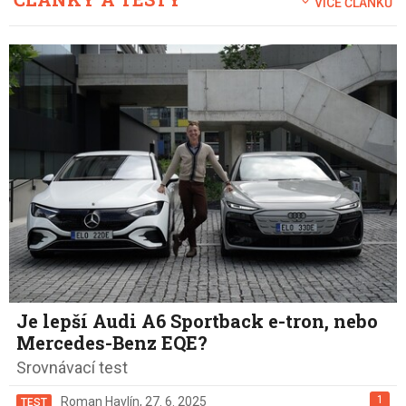
VÍCE ČLÁNKŮ
Je lepší Audi A6 Sportback e-tron, nebo
Mercedes-Benz EQE?
Srovnávací test
1
Roman Havlín
,
27. 6. 2025
TEST