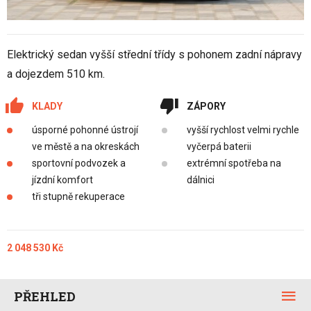
Elektrický sedan vyšší střední třídy s pohonem zadní nápravy
a dojezdem 510 km.
KLADY
ZÁPORY
úsporné pohonné ústrojí
vyšší rychlost velmi rychle
ve městě a na okreskách
vyčerpá baterii
sportovní podvozek a
extrémní spotřeba na
jízdní komfort
dálnici
tři stupně rekuperace
2 048 530 Kč
PŘEHLED