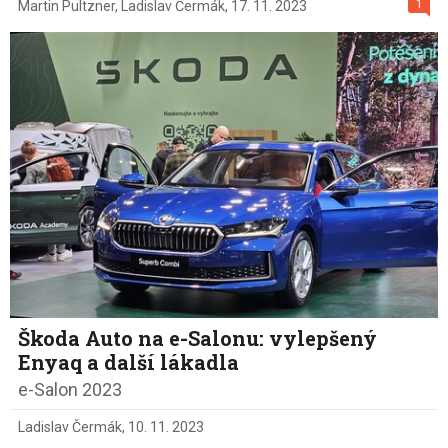
1
Martin Pultzner
,
Ladislav Čermák
,
17. 11. 2023
Škoda Auto na e-Salonu: vylepšený
Enyaq a další lákadla
e-Salon 2023
Ladislav Čermák
,
10. 11. 2023