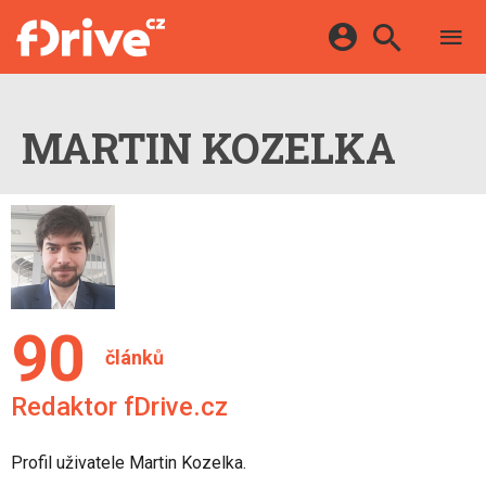
TESTY
ELEKTROMOBILY
Přihlášení a registrace pomocí:
HYBRIDY
KATALOG
MARTIN KOZELKA
E-MOTORSPORT
Facebook
Google
MAPA STANIC
OSTATNÍ
VIDEA
Twitter
Apple
Microsoft
SERIÁLY
DALŠÍ
90
článků
Redaktor
fDrive.cz
Profil uživatele Martin Kozelka.