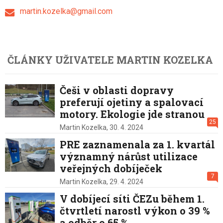
martin.kozelka@gmail.com
ČLÁNKY UŽIVATELE MARTIN KOZELKA
Češi v oblasti dopravy
preferují ojetiny a spalovací
motory. Ekologie jde stranou
25
Martin Kozelka,
30. 4. 2024
PRE zaznamenala za 1. kvartál
významný nárůst utilizace
veřejných dobíječek
7
Martin Kozelka,
29. 4. 2024
V dobíjecí síti ČEZu během 1.
čtvrtletí narostl výkon o 39 %
a odběr o 65 %