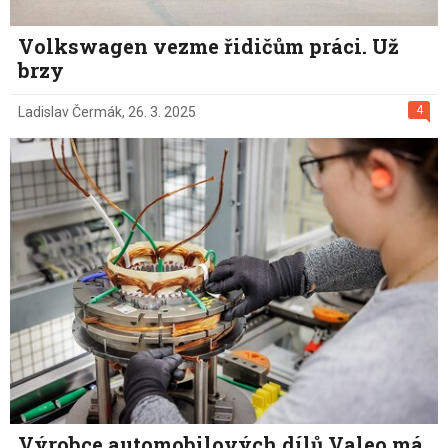
Volkswagen vezme řidičům práci. Už
brzy
4
Ladislav Čermák
,
26. 3. 2025
Výrobce automobilových dílů Valeo má