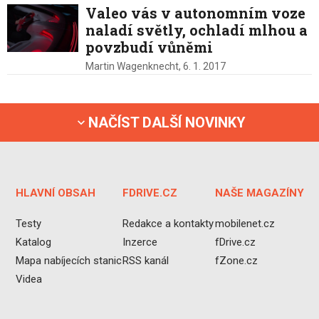
Valeo vás v autonomním voze
naladí světly, ochladí mlhou a
povzbudí vůněmi
Martin Wagenknecht,
6. 1. 2017
NAČÍST DALŠÍ NOVINKY
HLAVNÍ OBSAH
FDRIVE.CZ
NAŠE MAGAZÍNY
Testy
Redakce a kontakty
mobilenet.cz
Katalog
Inzerce
fDrive.cz
Mapa nabíjecích stanic
RSS kanál
fZone.cz
Videa