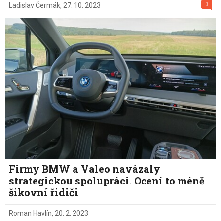
3
Ladislav Čermák
,
27. 10. 2023
Firmy BMW a Valeo navázaly
strategickou spolupráci. Ocení to méně
šikovní řidiči
Roman Havlín
,
20. 2. 2023