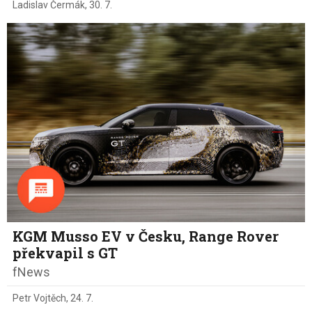
Ladislav Čermák
,
30. 7.
KGM Musso EV v Česku, Range Rover
překvapil s GT
fNews
Petr Vojtěch
,
24. 7.