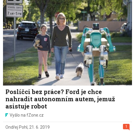
Poslíčci bez práce? Ford je chce
nahradit autonomním autem, jemuž
asistuje robot
Vyšlo na fZone.cz
1
Ondřej Pohl
,
21. 6. 2019