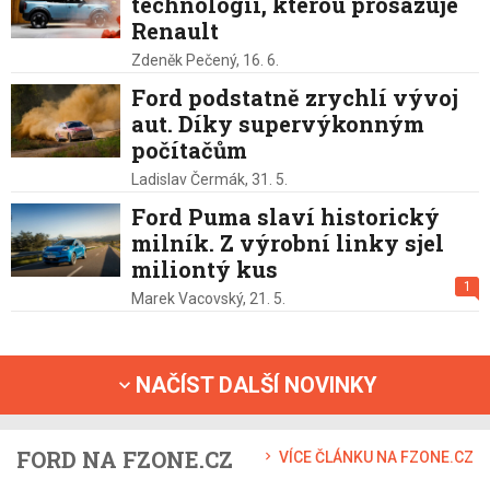
technologii, kterou prosazuje
Renault
Zdeněk Pečený,
16. 6.
Ford podstatně zrychlí vývoj
aut. Díky supervýkonným
počítačům
Ladislav Čermák,
31. 5.
Ford Puma slaví historický
milník. Z výrobní linky sjel
miliontý kus
1
Marek Vacovský,
21. 5.
NAČÍST DALŠÍ NOVINKY
FORD NA FZONE.CZ
VÍCE ČLÁNKU NA FZONE.CZ