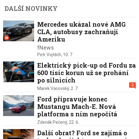
DALŠÍ NOVINKY
Mercedes ukázal nové AMG
CLA, autobusy zachraňují
Ameriku
fNews
Petr Vojtěch,
10. 7.
Elektrický pick-up od Fordu za
600 tisíc korun už se prohání
po silnicích
2
Marek Vacovský,
2. 7.
Ford připravuje konec
Mustangu Mach-E. Nová
platforma s ním nepočítá
Zdeněk Pečený,
22. 6.
Další obrat? Ford se zajímá o