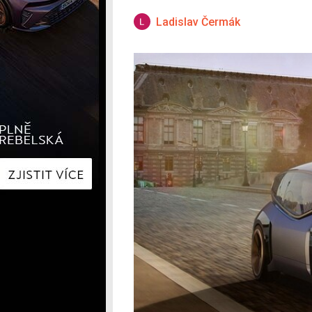
Hyundai
Hyundai
Kia
Kia
Ladislav Čermák
Mercedes-Benz
Lexus
Peugeot
Mercede
Renault
Renault
Škoda
Škoda
Tesla
Toyota
Volkswagen
Volkswa
Ostatní
Volvo
Ostatní