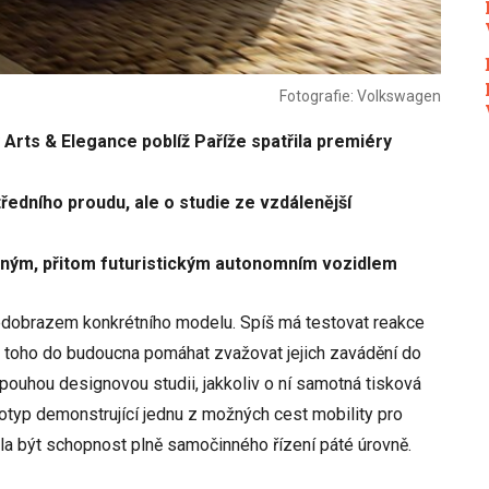
Fotografie: Volkswagen
 Arts & Elegance poblíž Paříže spatřila premiéry
ředního proudu, ale o studie ze vzdálenější
lným, přitom futuristickým autonomním vozidlem
ředobrazem konkrétního modelu. Spíš má testovat reakce
le toho do budoucna pomáhat zvažovat jejich zavádění do
pouhou designovou studii, jakkoliv o ní samotná tisková
ototyp demonstrující jednu z možných cest mobility pro
 měla být schopnost plně samočinného řízení páté úrovně.