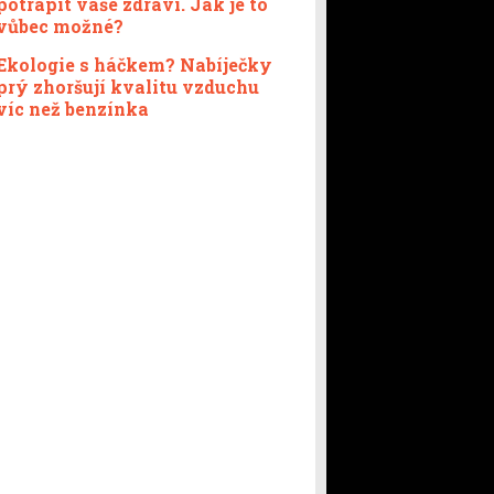
potrápit vaše zdraví. Jak je to
vůbec možné?
Ekologie s háčkem? Nabíječky
prý zhoršují kvalitu vzduchu
víc než benzínka