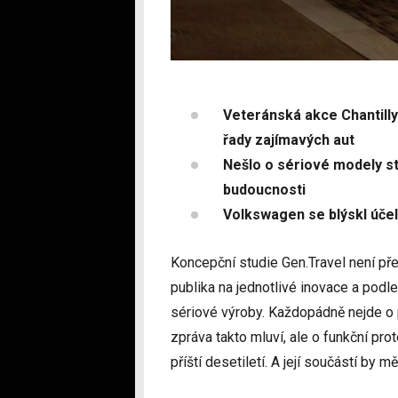
Veteránská akce Chantilly
řady zajímavých aut
Nešlo o sériové modely st
budoucnosti
Volkswagen se blýskl úče
Koncepční studie Gen.Travel není p
publika na jednotlivé inovace a pod
sériové výroby. Každopádně nejde o 
zpráva takto mluví, ale o funkční pr
příští desetiletí. A její součástí by