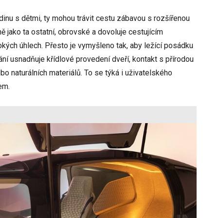
inu s dětmi, ty mohou trávit cestu zábavou s rozšířenou
ně jako ta ostatní, obrovské a dovoluje cestujícím
okých úhlech. Přesto je vymyšleno tak, aby ležící posádku
ní usnadňuje křídlové provedení dveří, kontakt s přírodou
bo naturálních materiálů. To se týká i uživatelského
em.