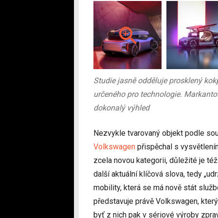
Studie jasně odděluje prosklený kokp
určeného pro technologie. Markantou 
dokonalý výhled
Nezvykle tvarovaný objekt podle sou
Volkswagen
přispěchal s vysvětlení
zcela novou kategorii, důležité je t
další aktuální klíčová slova, tedy „ud
mobility, která se má nově stát službo
představuje právě Volkswagen, který
byť z nich pak v sériové výroby zpra