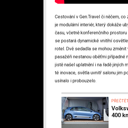
Cestování v Gen.Travel či něčem, co 
je modulární interiér, který dokáže u
času, včetně konferenčního prostoru 
se postará dynamické vnitřní osvětlen
rotel. Dvě sedadla se mohou změnit v
pasažéři nestanou oběťmi případné n
jistě našel uplatnění i na řadě jiných
té inovace, světla uvnitř salonu jim 
usínalo i probouzelo.
PŘEČTĚT
Volkswagen Gen.E, e-Golf zítřka s dojezdem až
400 k