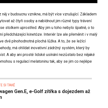
z něj v budoucnu vznikne, má být více vzrušující. Základem
bytovat až čtyři osoby a nabídnout jim různé typy trávení
se stolkem uprostřed. Aby jim u toho nebylo špatně, o to
í předcházející kinetóze. Interiér lze ale přeměnit i v malý
e dvě plnohodnotná plochá lůžka. A to, že se ležící
ehody, má ohlídat inovativní zádržný systém, který by
 míst. A aby ani prosté lidské usínání nezůstalo bez nějaké
pomohou s regulací melatoninu tak, aby se jim co nejlépe
E SI TAKÉ
m