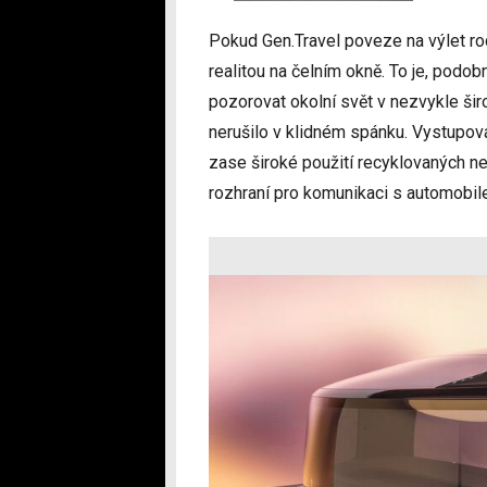
Pokud Gen.Travel poveze na výlet rod
realitou na čelním okně. To je, podob
pozorovat okolní svět v nezvykle šir
nerušilo v klidném spánku. Vystupová
zase široké použití recyklovaných ne
rozhraní pro komunikaci s automobil