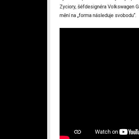
Zyciory, šéfdesignéra Volkswagen Gro
mění na „forma následuje svobodu“.