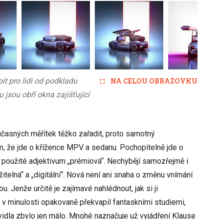
it pro lidi od podkladu
NA CELOU OBRAZOVKU
jsou obří okna zajišťující
časných měřítek těžko zařadit, proto samotný
m, že jde o křížence MPV a sedanu. Pochopitelně jde o
éž použité adjektivum „prémiová“. Nechybějí samozřejmě i
ržitelná“ a „digitální“. Nová není ani snaha o změnu vnímání
u. Jenže určitě je zajímavé nahlédnout, jak si ji
 v minulosti opakovaně překvapil fantaskními studiemi,
vidla zbylo jen málo. Mnohé naznačuje už vyjádření Klause