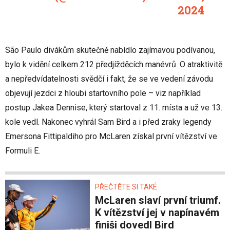
2024
São Paulo divákům skutečně nabídlo zajímavou podívanou,
bylo k vidění celkem 212 předjížděcích manévrů. O atraktivitě
a nepředvídatelnosti svědčí i fakt, že se ve vedení závodu
objevují jezdci z hloubi startovního pole – viz například
postup Jakea Dennise, který startoval z 11. místa a už ve 13.
kole vedl. Nakonec vyhrál Sam Bird a i před zraky legendy
Emersona Fittipaldiho pro McLaren získal první vítězství ve
Formuli E.
PŘEČTĚTE SI TAKÉ
McLaren slaví první triumf.
K vítězství jej v napínavém
finiši dovedl Bird