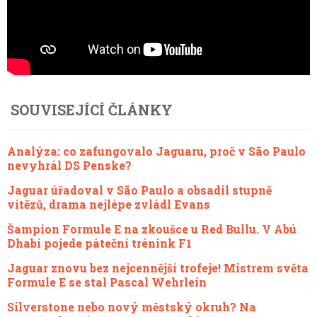
SOUVISEJÍCÍ ČLÁNKY
Analýza: co zafungovalo Jaguaru, proč v São Paulo
nevyhrál DS Penske?
Jaguar úřadoval v São Paulo a obsadil stupně
vítězů, drama nejlépe zvládl Evans
Šampion Formule E na zkoušce u Red Bullu. V Abú
Dhabí pojede páteční trénink F1
Jaguar znovu bez nejcennější trofeje! Mistrem světa
Formule E se stal Pascal Wehrlein
Silverstone nebo nový městský okruh? Na