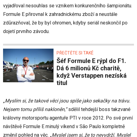
vyjadřoval nesouhlas se vznikem konkurenčního šampionátu.
Formule E přirovnal k zahradnickému zboží a neustále
zdůrazňoval, že by byl ohromen, kdyby seriál neskončil po
dojetí prvního závodu.
PŘEČTĚTE SI TAKÉ
Šéf Formule E rýpl do F1.
Dá 6 milionů Kč charitě,
když Verstappen nezíská
titul
„Myslím si, že takové věci jsou spíše jako sekačky na trávu.
Nejsem tomu příliš nakloněn,“
sdělil tehdejší boss takzvané
královny motorsportu agentuře PTI v roce 2012. Po své první
návštěvě Formule E minulý víkend v São Paulo kompletně
změnil pohled na věc.
„Myslel jsem si, že to nevydrží. Myslel