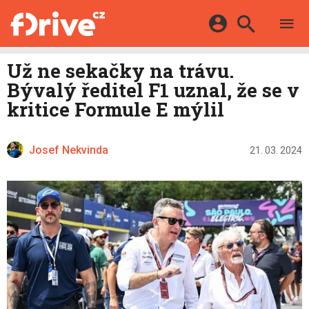
TESTY
ELEKTROMOBILY
Přihlášení a registrace pomocí:
Už ne sekačky na trávu.
HYBRIDY
KATALOG
Bývalý ředitel F1 uznal, že se v
E-MOTORSPORT
Facebook
Google
MAPA STANIC
kritice Formule E mýlil
OSTATNÍ
VIDEA
Twitter
Apple
Microsoft
SERIÁLY
DALŠÍ
Josef Nekvinda
21. 03. 2024