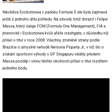
Návštěva Ecclestonea v padoku Formule E ale byla zajímavá
ještě z jednoho úhlu pohledu. Na závody totiž dorazil i Felipe
Massa, který žaluje FOM (Formula One Management), FIA a
jmenovitě i Ecclestonea kvůli aféře crashgate, v důsledku níž
přišel o titul v roce 2008. Všechny zmíněné strany podle
Brazilce o úmyslné nehodě Nelsona Piqueta Jr., v níž šlo o
získání sportovní výhody v GP Singapuru věděly předem.
Massa později i vinou těchto okolností přišel o titul rozdílem
jediného bodu.