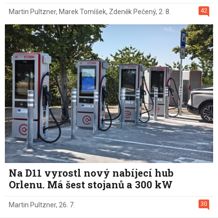
42
Martin Pultzner
,
Marek Tomíšek
,
Zdeněk Pečený
,
2. 8.
Na D11 vyrostl nový nabíjecí hub
Orlenu. Má šest stojanů a 300 kW
30
Martin Pultzner
,
26. 7.