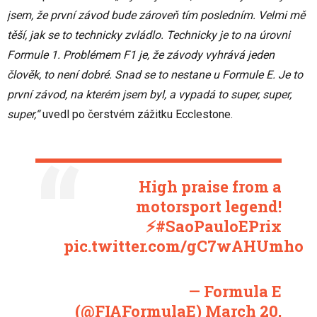
jsem, že první závod bude zároveň tím posledním. Velmi mě
těší, jak se to technicky zvládlo. Technicky je to na úrovni
Formule 1. Problémem F1 je, že závody vyhrává jeden
člověk, to není dobré. Snad se to nestane u Formule E. Je to
první závod, na kterém jsem byl, a vypadá to super, super,
super,“
uvedl po čerstvém zážitku Ecclestone.
High praise from a
motorsport legend!
⚡️
#SaoPauloEPrix
pic.twitter.com/gC7wAHUmho
— Formula E
(@FIAFormulaE)
March 20,