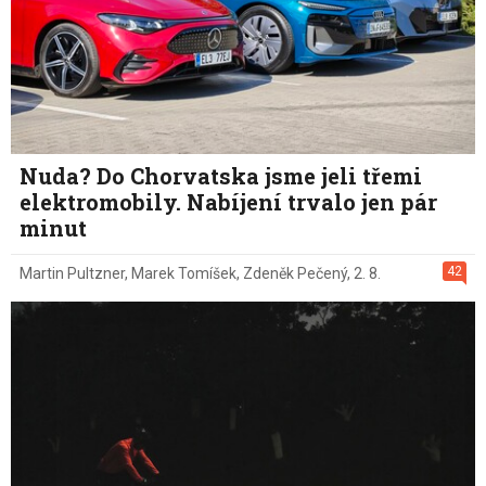
Nuda? Do Chorvatska jsme jeli třemi
elektromobily. Nabíjení trvalo jen pár
minut
42
Martin Pultzner
,
Marek Tomíšek
,
Zdeněk Pečený
,
2. 8.