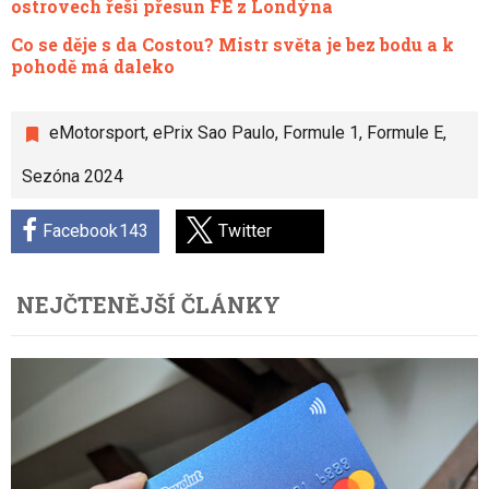
ostrovech řeší přesun FE z Londýna
Co se děje s da Costou? Mistr světa je bez bodu a k
pohodě má daleko
eMotorsport
,
ePrix Sao Paulo
,
Formule 1
,
Formule E
,
Sezóna 2024
Facebook
143
Twitter
NEJČTENĚJŠÍ ČLÁNKY