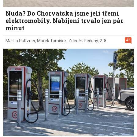
Nuda? Do Chorvatska jsme jeli třemi
elektromobily. Nabíjení trvalo jen pár
minut
42
Martin Pultzner
,
Marek Tomíšek
,
Zdeněk Pečený
,
2. 8.