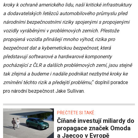
kroky k ochraně amerického lidu, naší kritické infrastruktury
a dodavatelských řetězců automobilového průmyslu před
národními bezpečnostními riziky spojenými s propojenými
vozidly vyráběnými v problémových zemích. Přestože
propojená vozidla přinášejí mnoho výhod, rizika pro
bezpečnost dat a kybernetickou bezpečnost, která
představují softwarové a hardwarové komponenty
pocházející z ČLR a dalších problémových zemí, jsou stejně
tak zřejmá a budeme i nadále podnikat nezbytné kroky ke
zmírnění těchto rizik a předejití problému,
“ doplnil poradce
pro národní bezpečnost Jake Sullivan.
PŘEČTĚTE SI TAKÉ
Číňané investují miliardy do
propagace značek Omoda
a Jaecoo v Evropě