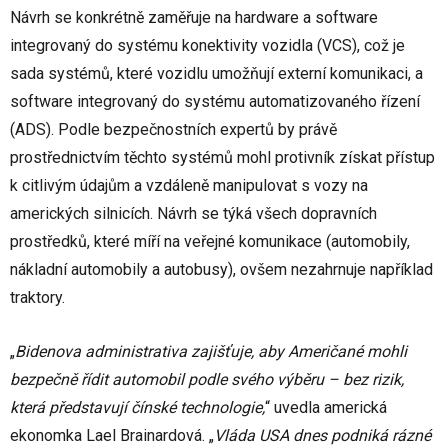
Návrh se konkrétně zaměřuje na hardware a software
integrovaný do systému konektivity vozidla (VCS), což je
sada systémů, které vozidlu umožňují externí komunikaci, a
software integrovaný do systému automatizovaného řízení
(ADS). Podle bezpečnostních expertů by právě
prostřednictvím těchto systémů mohl protivník získat přístup
k citlivým údajům a vzdáleně manipulovat s vozy na
amerických silnicích. Návrh se týká všech dopravních
prostředků, které míří na veřejné komunikace (automobily,
nákladní automobily a autobusy), ovšem nezahrnuje například
traktory.
„
Bidenova administrativa zajišťuje, aby Američané mohli
bezpečně řídit automobil podle svého výběru – bez rizik,
která představují čínské technologie,
“ uvedla americká
ekonomka Lael Brainardová. „
Vláda USA dnes podniká rázné