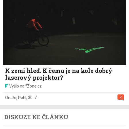
K zemi hleď. K čemu je na kole dobrý
laserový projektor?
Vyšlo na fZone.cz
2
Ondřej Pohl
,
30. 7.
DISKUZE KE ČLÁNKU