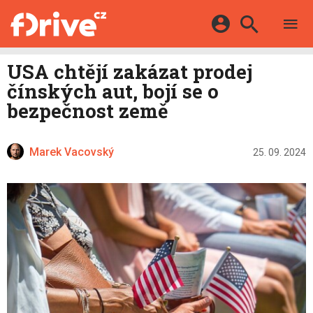
TESTY
ELEKTROMOBILY
Přihlášení a registrace pomocí:
USA chtějí zakázat prodej
HYBRIDY
KATALOG
čínských aut, bojí se o
E-MOTORSPORT
Facebook
Google
MAPA STANIC
bezpečnost země
OSTATNÍ
VIDEA
Twitter
Apple
Microsoft
SERIÁLY
DALŠÍ
Marek Vacovský
25. 09. 2024