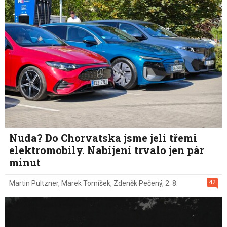
Nuda? Do Chorvatska jsme jeli třemi
elektromobily. Nabíjení trvalo jen pár
minut
42
Martin Pultzner
,
Marek Tomíšek
,
Zdeněk Pečený
,
2. 8.