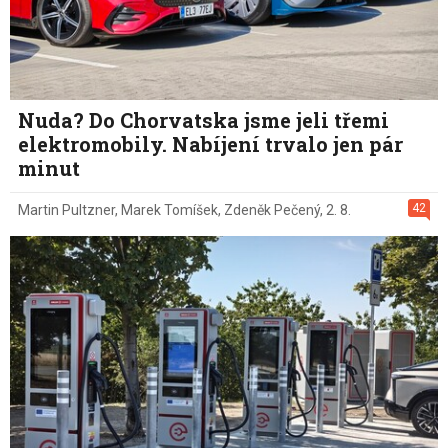
Nuda? Do Chorvatska jsme jeli třemi
elektromobily. Nabíjení trvalo jen pár
minut
42
Martin Pultzner
,
Marek Tomíšek
,
Zdeněk Pečený
,
2. 8.