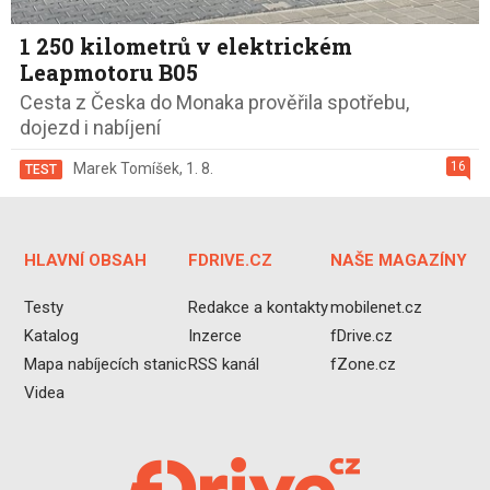
1 250 kilometrů v elektrickém
Leapmotoru B05
Cesta z Česka do Monaka prověřila spotřebu,
dojezd i nabíjení
16
Marek Tomíšek
,
1. 8.
TEST
HLAVNÍ OBSAH
FDRIVE.CZ
NAŠE MAGAZÍNY
Testy
Redakce a kontakty
mobilenet.cz
Katalog
Inzerce
fDrive.cz
Mapa nabíjecích stanic
RSS kanál
fZone.cz
Videa