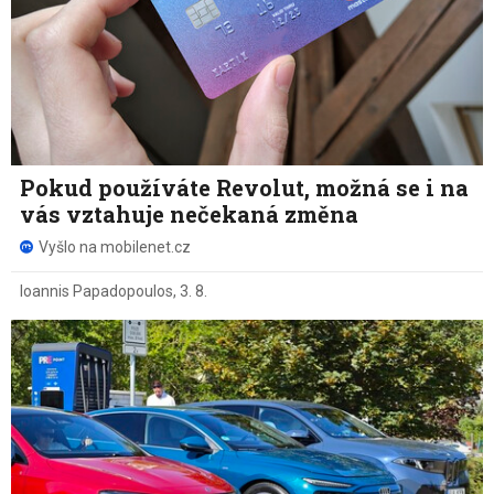
Pokud používáte Revolut, možná se i na
vás vztahuje nečekaná změna
Vyšlo na mobilenet.cz
Ioannis Papadopoulos
,
3. 8.