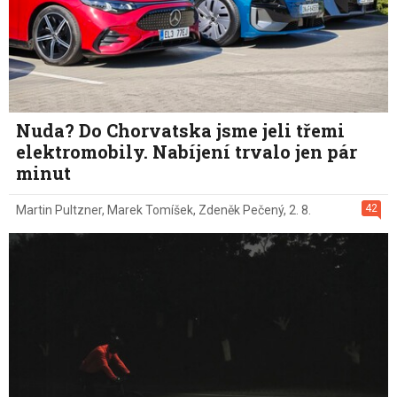
Nuda? Do Chorvatska jsme jeli třemi
elektromobily. Nabíjení trvalo jen pár
minut
42
Martin Pultzner
,
Marek Tomíšek
,
Zdeněk Pečený
,
2. 8.