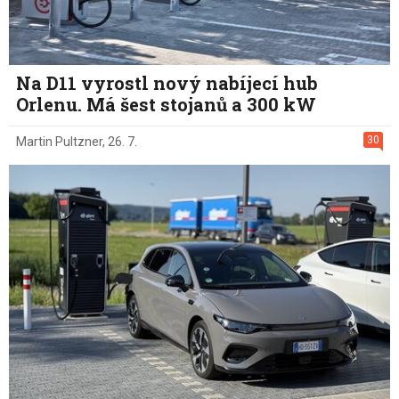
Na D11 vyrostl nový nabíjecí hub
Orlenu. Má šest stojanů a 300 kW
30
Martin Pultzner
,
26. 7.