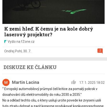
K zemi hleď. K čemu je na kole dobrý
laserový projektor?
Vyšlo na fZone.cz
2
Ondřej Pohl
,
30. 7.
DISKUZE KE ČLÁNKU
Martin Lacina
17. 1. 2025 18:02
“ Evropský automobilový průmysl čelí kritice za pomalý pokrok v
dosahování cílů elektromobility do roku 2030 a 2035.”
No a odklad techto cilu, o ktery usiluji urcite povede ke zvyseni usili
tuto ztratu dohnat a zacit konecne produkovat konkurenceschopne