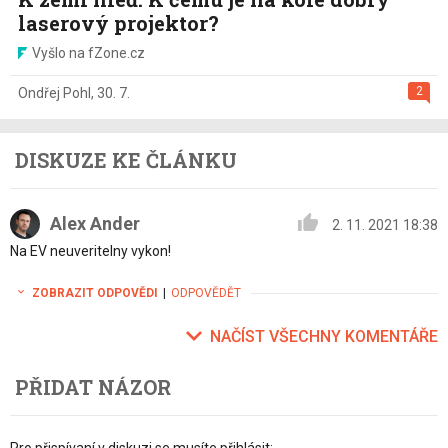
laserový projektor?
Vyšlo na fZone.cz
2
Ondřej Pohl
,
30. 7.
DISKUZE KE ČLÁNKU
Alex Ander
2. 11. 2021 18:38
Na EV neuveritelny vykon!
ZOBRAZIT ODPOVĚDI
|
ODPOVĚDĚT
NAČÍST VŠECHNY KOMENTÁŘE
PŘIDAT NÁZOR
Pro přispívaní v diskuzi se musíte přihlásit: