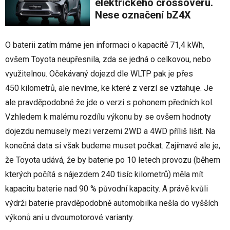
elektrického crossoveru.
Nese označení bZ4X
O baterii zatím máme jen informaci o kapacitě 71,4 kWh,
ovšem Toyota neupřesnila, zda se jedná o celkovou, nebo
využitelnou. Očekávaný dojezd dle WLTP pak je přes
450 kilometrů, ale nevíme, ke které z verzí se vztahuje. Je
ale pravděpodobné že jde o verzi s pohonem předních kol.
Vzhledem k malému rozdílu výkonu by se ovšem hodnoty
dojezdu nemusely mezi verzemi 2WD a 4WD příliš lišit. Na
konečná data si však budeme muset počkat. Zajímavé ale je,
že Toyota udává, že by baterie po 10 letech provozu (během
kterých počítá s nájezdem 240 tisíc kilometrů) měla mít
kapacitu baterie nad 90 % původní kapacity. A právě kvůli
výdrži baterie pravděpodobně automobilka nešla do vyšších
výkonů ani u dvoumotorové varianty.