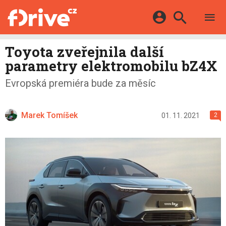
TESTY
ELEKTROMOBILY
Přihlášení a registrace pomocí:
Toyota zveřejnila další
HYBRIDY
KATALOG
parametry elektromobilu bZ4X
E-MOTORSPORT
Facebook
Google
MAPA STANIC
Evropská premiéra bude za měsíc
OSTATNÍ
VIDEA
Twitter
Apple
Microsoft
SERIÁLY
DALŠÍ
Marek Tomíšek
01. 11. 2021
2