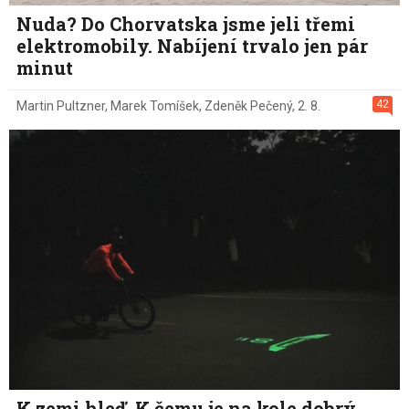
Nuda? Do Chorvatska jsme jeli třemi
elektromobily. Nabíjení trvalo jen pár
minut
42
Martin Pultzner
,
Marek Tomíšek
,
Zdeněk Pečený
,
2. 8.
K zemi hleď. K čemu je na kole dobrý