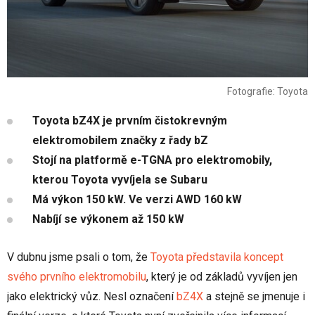
Fotografie: Toyota
Toyota bZ4X je prvním čistokrevným
elektromobilem značky z řady bZ
Stojí na platformě e-TGNA pro elektromobily,
kterou Toyota vyvíjela se Subaru
Má výkon 150 kW. Ve verzi AWD 160 kW
Nabíjí se výkonem až 150 kW
V dubnu jsme psali o tom, že
Toyota představila koncept
svého prvního elektromobilu
, který je od základů vyvíjen jen
jako elektrický vůz. Nesl označení
bZ4X
a stejně se jmenuje i