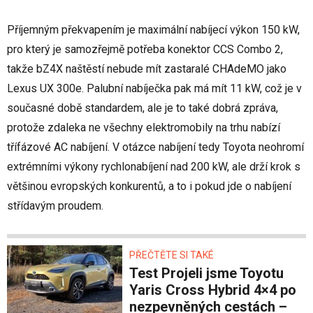
Příjemným překvapením je maximální nabíjecí výkon 150 kW,
pro který je samozřejmě potřeba konektor CCS Combo 2,
takže bZ4X naštěstí nebude mít zastaralé CHAdeMO jako
Lexus UX 300e. Palubní nabíječka pak má mít 11 kW, což je v
současné době standardem, ale je to také dobrá zpráva,
protože zdaleka ne všechny elektromobily na trhu nabízí
třífázové AC nabíjení. V otázce nabíjení tedy Toyota neohromí
extrémními výkony rychlonabíjení nad 200 kW, ale drží krok s
většinou evropských konkurentů, a to i pokud jde o nabíjení
střídavým proudem.
PŘEČTĚTE SI TAKÉ
Test Projeli jsme Toyotu
Yaris Cross Hybrid 4×4 po
nezpevněných cestách –