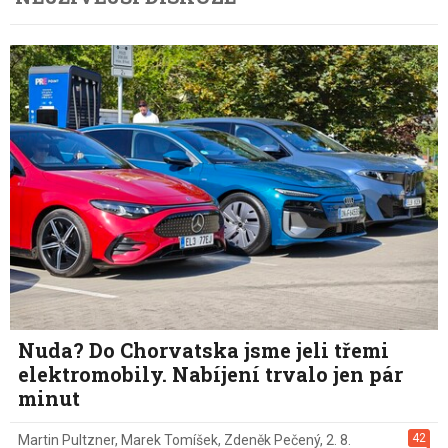
Nuda? Do Chorvatska jsme jeli třemi
elektromobily. Nabíjení trvalo jen pár
minut
42
Martin Pultzner
,
Marek Tomíšek
,
Zdeněk Pečený
,
2. 8.