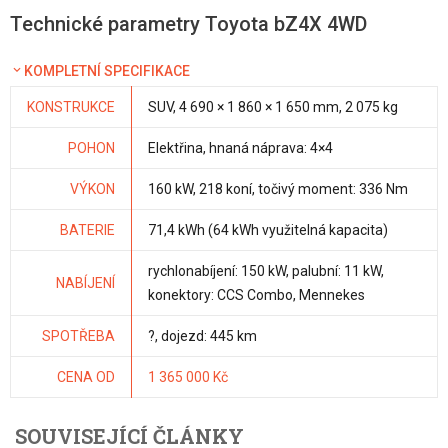
Technické parametry Toyota bZ4X 4WD
KOMPLETNÍ SPECIFIKACE
KONSTRUKCE
SUV, 4 690 × 1 860 × 1 650 mm, 2 075 kg
POHON
Elektřina, hnaná náprava: 4×4
VÝKON
160 kW, 218 koní, točivý moment: 336 Nm
BATERIE
71,4 kWh (64 kWh využitelná kapacita)
rychlonabíjení: 150 kW, palubní: 11 kW,
NABÍJENÍ
konektory: CCS Combo, Mennekes
SPOTŘEBA
?, dojezd: 445 km
CENA OD
1 365 000 Kč
SOUVISEJÍCÍ ČLÁNKY