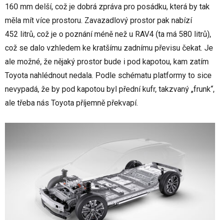
160 mm delší, což je dobrá zpráva pro posádku, která by tak
měla mít více prostoru. Zavazadlový prostor pak nabízí
452 litrů, což je o poznání méně než u RAV4 (ta má 580 litrů),
což se dalo vzhledem ke kratšímu zadnímu převisu čekat. Je
ale možné, že nějaký prostor bude i pod kapotou, kam zatím
Toyota nahlédnout nedala. Podle schématu platformy to sice
nevypadá, že by pod kapotou byl přední kufr, takzvaný „frunk“,
ale třeba nás Toyota příjemně překvapí.