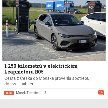
1 250 kilometrů v elektrickém
Leapmotoru B05
Cesta z Česka do Monaka prověřila spotřebu,
dojezd i nabíjení
16
Marek Tomíšek
,
1. 8.
TEST