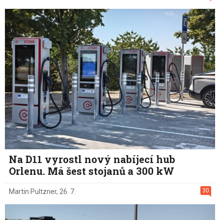
Na D11 vyrostl nový nabíjecí hub
Orlenu. Má šest stojanů a 300 kW
30
Martin Pultzner
,
26. 7.