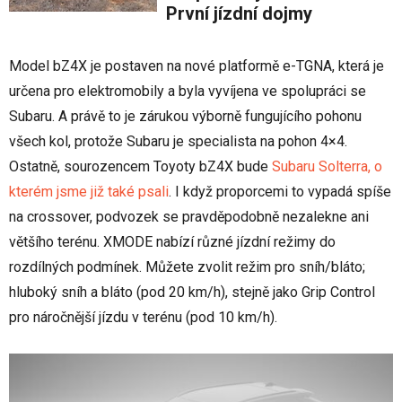
První jízdní dojmy
Model bZ4X je postaven na nové platformě e-TGNA, která je
určena pro elektromobily a byla vyvíjena ve spolupráci se
Subaru. A právě to je zárukou výborně fungujícího pohonu
všech kol, protože Subaru je specialista na pohon 4×4.
Ostatně, sourozencem Toyoty bZ4X bude
Subaru Solterra, o
kterém jsme již také psali
. I když proporcemi to vypadá spíše
na crossover, podvozek se pravděpodobně nezalekne ani
většího terénu. XMODE nabízí různé jízdní režimy do
rozdílných podmínek. Můžete zvolit režim pro sníh/bláto;
hluboký sníh a bláto (pod 20 km/h), stejně jako Grip Control
pro náročnější jízdu v terénu (pod 10 km/h).