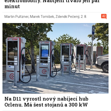
elektromobily. Nabíjení trvalo jen pár
minut
42
Martin Pultzner
,
Marek Tomíšek
,
Zdeněk Pečený
,
2. 8.
Na D11 vyrostl nový nabíjecí hub
Orlenu. Má šest stojanů a 300 kW