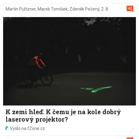
42
Martin Pultzner
,
Marek Tomíšek
,
Zdeněk Pečený
,
2. 8.
K zemi hleď. K čemu je na kole dobrý
laserový projektor?
Vyšlo na fZone.cz