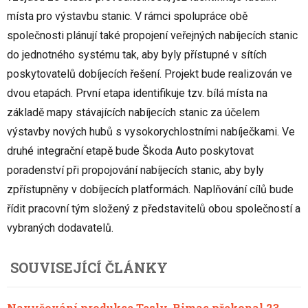
místa pro výstavbu stanic. V rámci spolupráce obě
společnosti plánují také propojení veřejných nabíjecích stanic
do jednotného systému tak, aby byly přístupné v sítích
poskytovatelů dobíjecích řešení. Projekt bude realizován ve
dvou etapách. První etapa identifikuje tzv. bílá místa na
základě mapy stávajících nabíjecích stanic za účelem
výstavby nových hubů s vysokorychlostními nabíječkami. Ve
druhé integrační etapě bude Škoda Auto poskytovat
poradenství při propojování nabíjecích stanic, aby byly
zpřístupněny v dobíjecích platformách. Naplňování cílů bude
řídit pracovní tým složený z představitelů obou společností a
vybraných dodavatelů.
SOUVISEJÍCÍ ČLÁNKY
Navyšování produkce Tesly, Rimac překonal 23