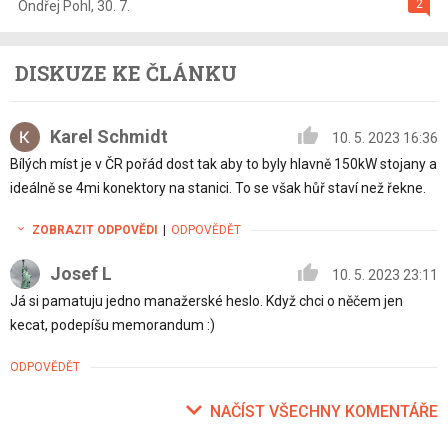
2
Ondřej Pohl
,
30. 7.
DISKUZE KE ČLÁNKU
Karel Schmidt
10. 5. 2023 16:36
Bílých míst je v ČR pořád dost tak aby to byly hlavně 150kW stojany a
ideálně se 4mi konektory na stanici. To se však hůř staví než řekne.
ZOBRAZIT ODPOVĚDI
|
ODPOVĚDĚT
Josef L
10. 5. 2023 23:11
Já si pamatuju jedno manažerské heslo. Když chci o něčem jen
kecat, podepíšu memorandum :)
ODPOVĚDĚT
NAČÍST VŠECHNY KOMENTÁŘE