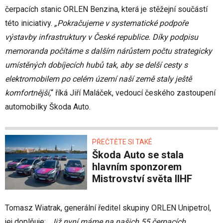
čerpacích stanic ORLEN Benzina, která je stěžejní součástí
této iniciativy.
„Pokračujeme v systematické podpoře
výstavby infrastruktury v České republice. Díky podpisu
memoranda počítáme s dalším nárůstem počtu strategicky
umístěných dobíjecích hubů tak, aby se delší cesty s
elektromobilem po celém území naší země staly ještě
komfortnější,
“ říká Jiří Maláček, vedoucí českého zastoupení
automobilky Škoda Auto.
PŘEČTĚTE SI TAKÉ
Škoda Auto se stala
hlavním sponzorem
Mistrovství světa IIHF
Tomasz Wiatrak, generální ředitel skupiny ORLEN Unipetrol,
jej doplňuje:
„Již nyní máme na našich 55 čerpacích