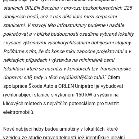
stanicích ORLEN Benzina v provozu bezkonkurenčních 225
dobíjecích bodů, což z nás dělá lídra mezi čerpacími
stanicemi. V rozvoji této infrastruktury budeme i nadále
pokračovat a v blízké budoucnosti osadíme vybrané lokality
i vysoce výkonnými vysokorychlostními dobíjecími stojany.
Počítáme s tím, že do konce roku započne projektování a v
některých případech i výstavba na minimálně osmi
lokalitách, které se nachází v koridorech tzv. transevropské
dopravní sítě, tedy u těch nejdůležitějších tahů.
“ Cílem
spolupráce Škoda Auto a ORLEN Unipetrol je vybudovat
rychlonabíjecí stanice s výkonem 150 kW a vyšším na
klíčových místech s největším potenciálem pro tranzit
elektromobilů.
Nové nabíjecí huby budou umístěny v lokalitách, které
vzejdou ze studie proveditelnosti, jež identifikuje ideální