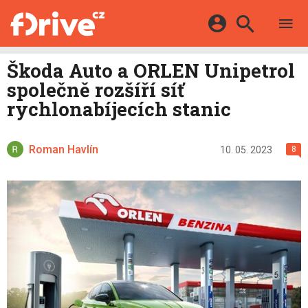
TESTY
ELEKTROMOBILY
Přihlášení a registrace pomocí:
Škoda Auto a ORLEN Unipetrol
HYBRIDY
KATALOG
společně rozšíří síť
E-MOTORSPORT
Facebook
Google
MAPA STANIC
rychlonabíjecích stanic
OSTATNÍ
VIDEA
Twitter
Apple
Microsoft
SERIÁLY
DALŠÍ
Roman Havlín
10. 05. 2023
8