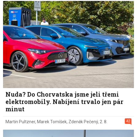
Nuda? Do Chorvatska jsme jeli třemi
elektromobily. Nabíjení trvalo jen pár
minut
42
Martin Pultzner
,
Marek Tomíšek
,
Zdeněk Pečený
,
2. 8.