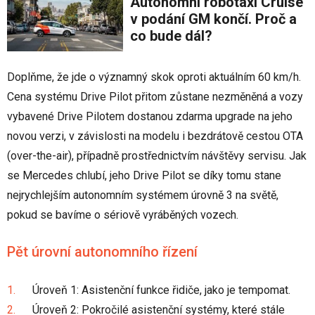
Autonomní robotaxi Cruise
v podání GM končí. Proč a
co bude dál?
Doplňme, že jde o významný skok oproti aktuálním 60 km/h.
Cena systému Drive Pilot přitom zůstane nezměněná a vozy
vybavené Drive Pilotem dostanou zdarma upgrade na jeho
novou verzi, v závislosti na modelu i bezdrátově cestou OTA
(over-the-air), případně prostřednictvím návštěvy servisu. Jak
se Mercedes chlubí, jeho Drive Pilot se díky tomu stane
nejrychlejším autonomním systémem úrovně 3 na světě,
pokud se bavíme o sériově vyráběných vozech.
Pět úrovní autonomního řízení
Úroveň 1: Asistenční funkce řidiče, jako je tempomat.
Úroveň 2: Pokročilé asistenční systémy, které stále