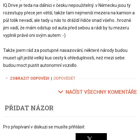
IQ.Drive je teda na dálnici v česku nepoužitelný..v Německu jsou ty
rozestupy přece jen větší, takže tam nejmenší mezera na kamion a
půl tolik nevadí, ale tady u nás to dráždí řidiče snad všeho...hrozně
jim vadí, že mám odstup od auta před sebou a rádi by tu mezeru
vyplnili právě oni svým autem :-)
Takže jsem rád za postupné nasazování, některé národy budou
muset ujít ještě velký kus cesty k ohleduplnosti, než mezi sebe
budou moct pustit autonomní vozidlo.
ZOBRAZIT ODPOVĚDI
|
ODPOVĚDĚT
NAČÍST VŠECHNY KOMENTÁŘE
PŘIDAT NÁZOR
Pro přispívaní v diskuzi se musíte přihlásit: