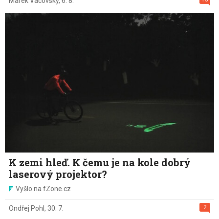
Marek Vacovský
,
6. 8.
K zemi hleď. K čemu je na kole dobrý
laserový projektor?
Vyšlo na fZone.cz
2
Ondřej Pohl
,
30. 7.