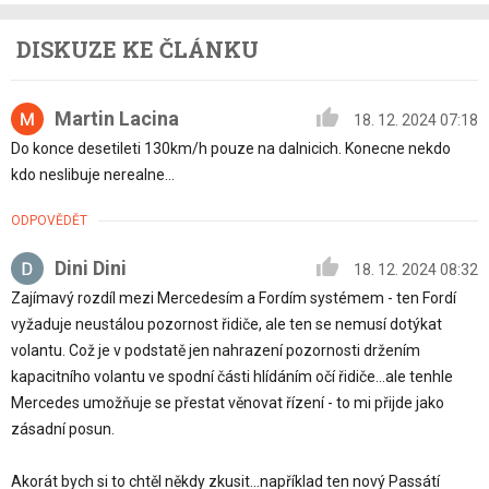
DISKUZE KE ČLÁNKU
Martin Lacina
18. 12. 2024 07:18
Do konce desetileti 130km/h pouze na dalnicich. Konecne nekdo
kdo neslibuje nerealne…
ODPOVĚDĚT
Dini Dini
18. 12. 2024 08:32
Zajímavý rozdíl mezi Mercedesím a Fordím systémem - ten Fordí
vyžaduje neustálou pozornost řidiče, ale ten se nemusí dotýkat
volantu. Což je v podstatě jen nahrazení pozornosti držením
kapacitního volantu ve spodní části hlídáním očí řidiče...ale tenhle
Mercedes umožňuje se přestat věnovat řízení - to mi přijde jako
zásadní posun.
Akorát bych si to chtěl někdy zkusit...například ten nový Passátí