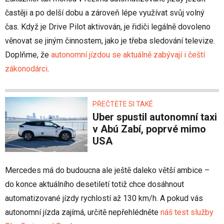
častěji a po delší dobu a zároveň lépe využívat svůj volný
čas. Když je Drive Pilot aktivován, je řidiči legálně dovoleno
věnovat se jiným činnostem, jako je třeba sledování televize.
Doplňme, že
autonomní jízdou se aktuálně zabývají i čeští
zákonodárci
.
PŘEČTĚTE SI TAKÉ
Uber spustil autonomní taxi
v Abú Zabí, poprvé mimo
USA
Mercedes má do budoucna ale ještě daleko větší ambice –
do konce aktuálního desetiletí totiž chce dosáhnout
automatizované jízdy rychlostí až 130 km/h. A pokud vás
autonomní jízda zajímá, určitě nepřehlédněte
náš test služby