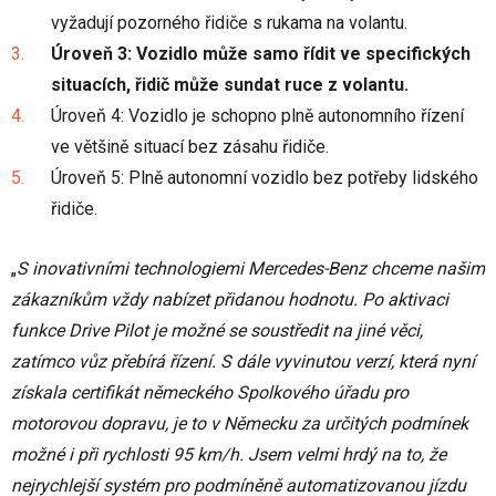
vyžadují pozorného řidiče s rukama na volantu.
Úroveň 3: Vozidlo může samo řídit ve specifických
situacích, řidič může sundat ruce z volantu.
Úroveň 4: Vozidlo je schopno plně autonomního řízení
ve většině situací bez zásahu řidiče.
Úroveň 5: Plně autonomní vozidlo bez potřeby lidského
řidiče.
„
S inovativními technologiemi Mercedes-Benz chceme našim
zákazníkům vždy nabízet přidanou hodnotu. Po aktivaci
funkce Drive Pilot je možné se soustředit na jiné věci,
zatímco vůz přebírá řízení. S dále vyvinutou verzí, která nyní
získala certifikát německého Spolkového úřadu pro
motorovou dopravu, je to v Německu za určitých podmínek
možné i při rychlosti 95 km/h. Jsem velmi hrdý na to, že
nejrychlejší systém pro podmíněně automatizovanou jízdu