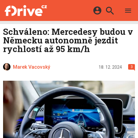
TESTY
ELEKTROMOBILY
Přihlášení a registrace pomocí:
Schváleno: Mercedesy budou v
HYBRIDY
KATALOG
Německu autonomně jezdit
E-MOTORSPORT
Facebook
Google
MAPA STANIC
rychlostí až 95 km/h
OSTATNÍ
VIDEA
Twitter
Apple
Microsoft
SERIÁLY
DALŠÍ
Marek Vacovský
18. 12. 2024
3