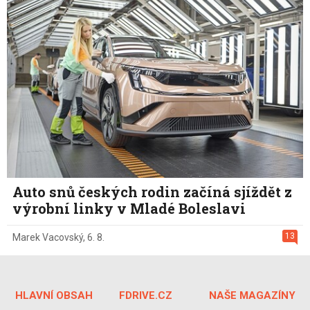
Auto snů českých rodin začíná sjíždět z
výrobní linky v Mladé Boleslavi
13
Marek Vacovský
,
6. 8.
HLAVNÍ OBSAH
FDRIVE.CZ
NAŠE MAGAZÍNY