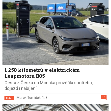
1 250 kilometrů v elektrickém
Leapmotoru B05
Cesta z Česka do Monaka prověřila spotřebu,
dojezd i nabíjení
16
Marek Tomíšek
,
1. 8.
TEST