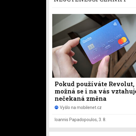
Pokud používáte Revolut,
možná se i na vás vztahuj
nečekaná změna
Vyšlo na mobilenet.cz
Ioannis Papadopoulos
,
3. 8.