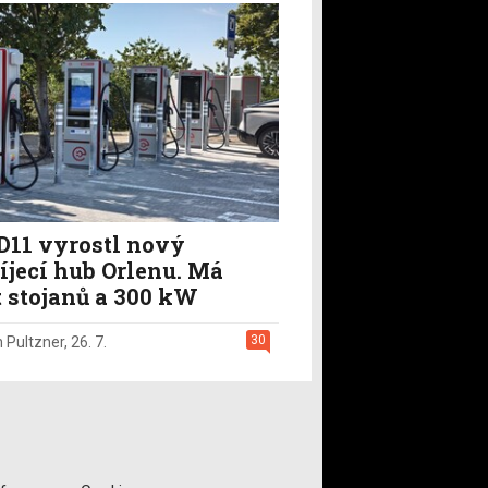
D11 vyrostl nový
íjecí hub Orlenu. Má
t stojanů a 300 kW
30
n Pultzner
,
26. 7.