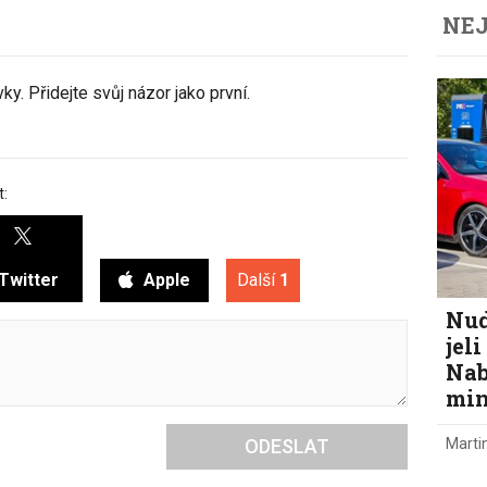
NEJ
y. Přidejte svůj názor jako první.
t:
Twitter
Apple
Další
1
Nud
jel
Nab
min
Marti
ODESLAT