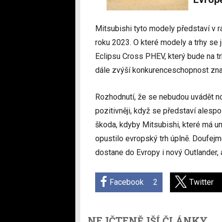
Mitsubishi tyto modely představí v r
roku 2023. O které modely a trhy se 
Eclipsu Cross PHEV, který bude na tr
dále zvýší konkurenceschopnost znač
Rozhodnutí, že se nebudou uvádět nov
pozitivněji, když se představí alesp
škoda, kdyby Mitsubishi, které má un
opustilo evropský trh úplně. Doufejm
dostane do Evropy i nový Outlander,
Facebook
2
Twitter
NEJČTENĚJŠÍ ČLÁNKY