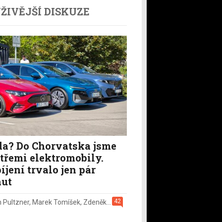
ŽIVĚJŠÍ DISKUZE
a? Do Chorvatska jsme
i třemi elektromobily.
íjení trvalo jen pár
ut
42
n Pultzner
,
Marek Tomíšek
,
Zdeněk Pečený
,
2. 8.