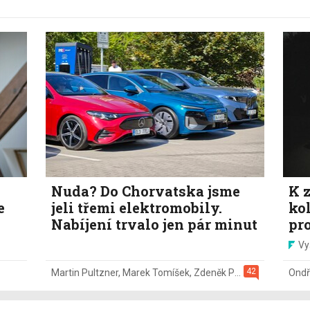
Nuda? Do Chorvatska jsme
K z
e
jeli třemi elektromobily.
ko
Nabíjení trvalo jen pár minut
pr
Vy
42
Martin Pultzner
,
Marek Tomíšek
,
Zdeněk Pečený
,
2. 8.
Ondř