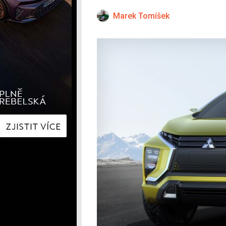
Hyundai
Hyundai
Kia
Kia
Marek Tomíšek
Mercedes-Benz
Lexus
Peugeot
Mercede
Renault
Renault
Škoda
Škoda
Tesla
Toyota
Volkswagen
Volkswa
Ostatní
Volvo
Ostatní