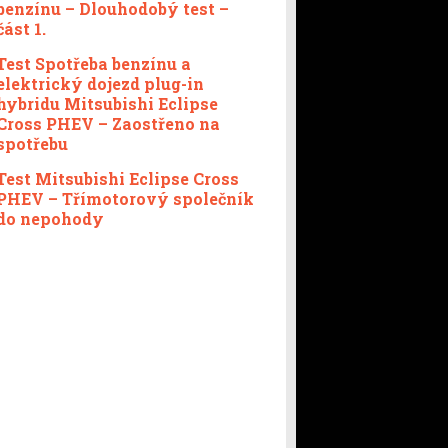
benzínu – Dlouhodobý test –
část 1.
Test Spotřeba benzínu a
elektrický dojezd plug-in
hybridu Mitsubishi Eclipse
Cross PHEV – Zaostřeno na
spotřebu
Test Mitsubishi Eclipse Cross
PHEV – Třímotorový společník
do nepohody