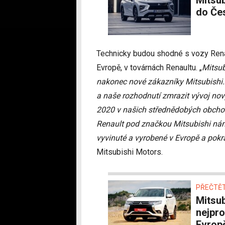
Mitsubishi začíná prodávat Eclipse Cross PHEV,
do Čes
Technicky budou shodné s vozy Renau
Evropě, v továrnách Renaultu. „
Mitsub
nakonec nové zákazníky Mitsubishi. 
a naše rozhodnutí zmrazit vývoj no
2020 v našich střednědobých obcho
Renault pod značkou Mitsubishi nám
vyvinuté a vyrobené v Evropě a pokr
Mitsubishi Motors.
PŘEČTĚT
Mitsubishi Outlander PHEV byl loni
nejpro
Evrop