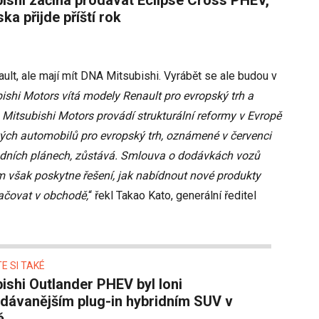
ka přijde příští rok
lt, ale mají mít DNA Mitsubishi. Vyrábět se ale budou v
ishi Motors vítá modely Renault pro evropský trh a
Mitsubishi Motors provádí strukturální reformy v Evropě
vých automobilů pro evropský trh, oznámené v červenci
dních plánech, zůstává. Smlouva o dodávkách vozů
 však poskytne řešení, jak nabídnout nové produkty
ačovat v obchodě,
“ řekl Takao Kato, generální ředitel
E SI TAKÉ
dávanějším plug-in hybridním SUV v
ě