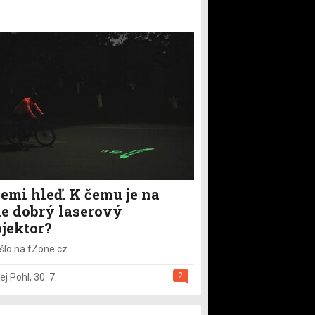
emi hleď. K čemu je na
le dobrý laserový
ojektor?
šlo na fZone.cz
2
ej Pohl
,
30. 7.