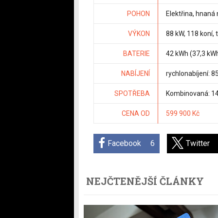
POHON
Elektřina, hnaná
VÝKON
88 kW, 118 koní,
BATERIE
42 kWh (37,3 kWh
NABÍJENÍ
rychlonabíjení: 
SPOTŘEBA
Kombinovaná: 14
CENA OD
599 900 Kč
Facebook
6
Twitter
NEJČTENĚJŠÍ ČLÁNKY