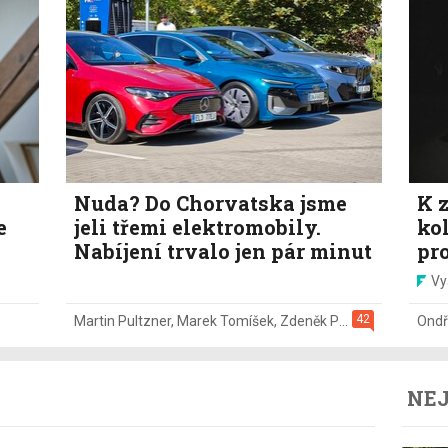
Nuda? Do Chorvatska jsme
K z
e
jeli třemi elektromobily.
ko
Nabíjení trvalo jen pár minut
pr
Vy
42
Martin Pultzner
,
Marek Tomíšek
,
Zdeněk Pečený
,
2. 8.
Ondř
NEJ