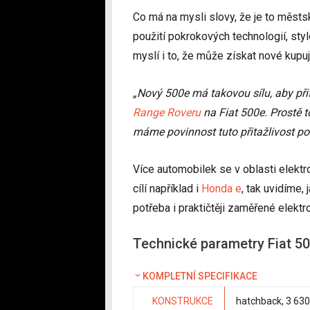
Co má na mysli slovy, že je to měst
použití pokrokových technologií, styl
myslí i to, že může získat nové kupují
„Nový 500e má takovou sílu, aby přit
Range Roveru
na Fiat 500e. Prostě to
máme povinnost tuto přitažlivost použí
Více automobilek se v oblasti elekt
cílí například i
Honda e
, tak uvidíme,
potřeba i praktičtěji zaměřené elektr
Technické parametry Fiat 5
KOMPLETNÍ SPECIFIKACE
KONSTRUKCE
hatchback, 3 630