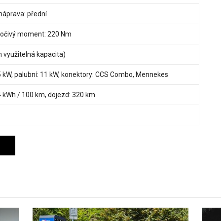
 náprava: přední
 točivý moment: 220 Nm
 využitelná kapacita)
85 kW, palubní: 11 kW, konektory: CCS Combo, Mennekes
 kWh / 100 km, dojezd: 320 km