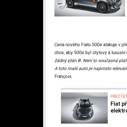
Cena nového Fiatu 500e atakuje v přep
chce, aby 500e byl stylový a luxusní
žádný plán B. Není to současná platf
A toto malé auto je naprosto relevan
François.
PŘEČTĚT
Fiat představil nový model 500 i jako
elektr