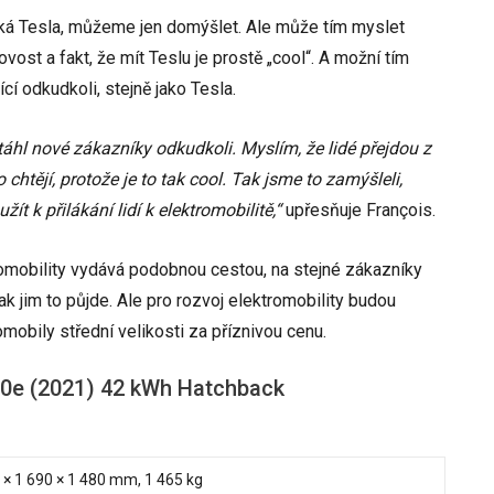
ská Tesla, můžeme jen domýšlet. Ale může tím myslet
ovost a fakt, že mít Teslu je prostě „cool“. A možní tím
cí odkudkoli, stejně jako Tesla.
áhl nové zákazníky odkudkoli. Myslím, že lidé přejdou z
 chtějí, protože je to tak cool. Tak jsme to zamýšleli,
t k přilákání lidí k elektromobilitě,“
upřesňuje François.
romobility vydává podobnou cestou, na stejné zákazníky
 jak jim to půjde. Ale pro rozvoj elektromobility budou
omobily střední velikosti za příznivou cenu.
00e (2021) 42 kWh Hatchback
 × 1 690 × 1 480 mm, 1 465 kg