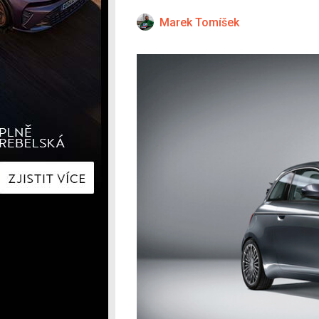
Hyundai
Hyundai
Kia
Kia
Marek Tomíšek
Mercedes-Benz
Lexus
Peugeot
Mercede
Renault
Renault
Škoda
Škoda
Tesla
Toyota
Volkswagen
Volkswa
Ostatní
Volvo
Ostatní