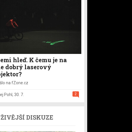
emi hleď. K čemu je na
le dobrý laserový
ojektor?
šlo na fZone.cz
2
ej Pohl
,
30. 7.
ŽIVĚJŠÍ DISKUZE