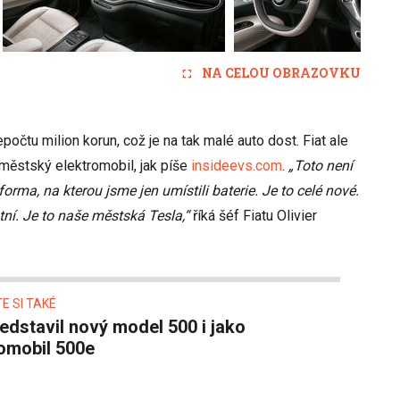
NA CELOU OBRAZOVKU
očtu milion korun, což je na tak malé auto dost. Fiat ale
 městský elektromobil, jak píše
insideevs.com
.
„Toto není
orma, na kterou jsme jen umístili baterie. Je to celé nové.
tní. Je to naše městská Tesla,“
říká šéf Fiatu Olivier
E SI TAKÉ
omobil 500e