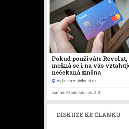
Pokud používáte Revolut,
možná se i na vás vztahuj
nečekaná změna
Vyšlo na mobilenet.cz
Ioannis Papadopoulos
,
3. 8.
DISKUZE KE ČLÁNKU