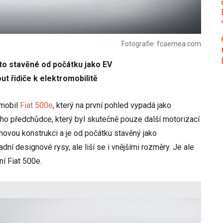
Fotografie: fcaemea.com
uto stavěné od počátku jako EV
out řidiče k elektromobilitě
omobil
Fiat 500e
, který na první pohled vypadá jako
ého předchůdce, který byl skutečně pouze další motorizací
novou konstrukci a je od počátku stavěný jako
ní designové rysy, ale liší se i vnějšími rozměry. Je ale
ní Fiat 500e.