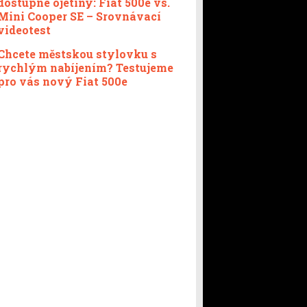
dostupné ojetiny: Fiat 500e vs.
Mini Cooper SE – Srovnávací
videotest
Chcete městskou stylovku s
rychlým nabíjením? Testujeme
pro vás nový Fiat 500e