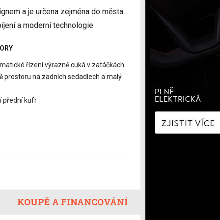
í
Zaostřeno na spotřebu
ignem a je určena zejména do města
fNews
nologie
Nabíjíme elektromobil
íjení a moderní technologie
a
Technologie v autech
ecí
Historie elektromobilů
ORY
matické řízení výrazně cuká v zatáčkách
y
 prostoru na zadních sedadlech a malý
í přední kufr
KOUPĚ A FINANCOVÁNÍ