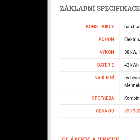
ZÁKLADNÍ SPECIFIKACE
KONSTRUKCE
hatchba
POHON
Elektři
VÝKON
88 kW, 
BATERIE
42 kWh 
NABÍJENÍ
rychlon
Mennek
SPOTŘEBA
Kombino
CENA OD
599 900
ČLÁNKY A TESTY