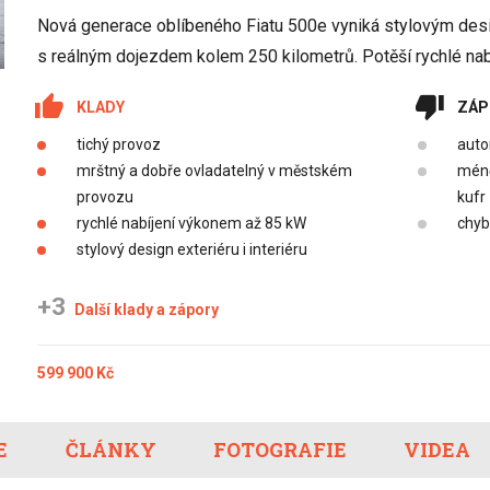
Eco-Rally
Autonomní řízen
Nová generace oblíbeného Fiatu 500e vyniká stylovým des
Ostatní
Carsharing
Systémy a tech
s reálným dojezdem kolem 250 kilometrů. Potěší rychlé nab
s-Benz
Veřejná doprav
Nabíjení a nabíj
KLADY
ZÁP
stanice
tichý provoz
auto
Redakční článk
mrštný a dobře ovladatelný v městském
méně
gen
Ostatní
provozu
kufr
rychlé nabíjení výkonem až 85 kW
chyb
stylový design exteriéru i interiéru
+3
Další klady a zápory
599 900 Kč
E
ČLÁNKY
FOTOGRAFIE
VIDEA