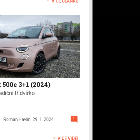
VÍCE ČLÁNKŮ
t 500e 3+1 (2024)
diční třídvířko
1
Roman Havlín
,
29. 1. 2024
VÍCE VIDEÍ