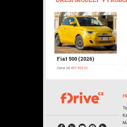
Fiat 500 (2026)
Cena od
409 900 Kč
H
Te
Ka
Ma