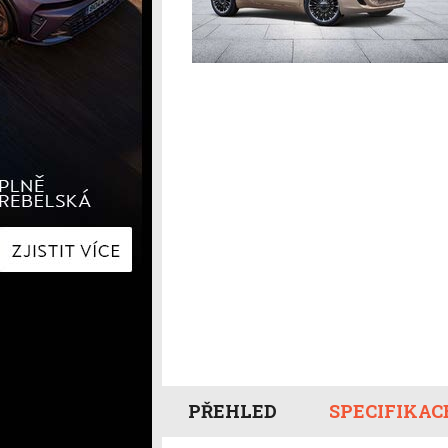
Hyundai
Hyundai
Kia
Kia
Mercedes-Benz
Lexus
Peugeot
Mercede
Renault
Renault
Škoda
Škoda
Tesla
Toyota
Volkswagen
Volkswa
Ostatní
Volvo
Ostatní
PŘEHLED
SPECIFIKAC