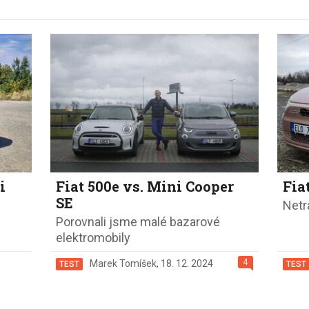
i
Fiat 500e vs. Mini Cooper
Fia
SE
Netra
Porovnali jsme malé bazarové
elektromobily
4
Marek Tomíšek
,
18. 12. 2024
TEST
TEST