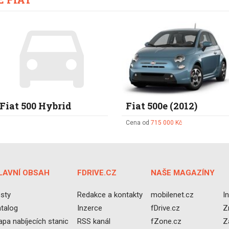
Fiat 500 Hybrid
Fiat 500e (2012)
Cena od
715 000 Kč
LAVNÍ OBSAH
FDRIVE.CZ
NAŠE MAGAZÍNY
sty
Redakce a kontakty
mobilenet.cz
I
talog
Inzerce
fDrive.cz
Z
pa nabíjecích stanic
RSS kanál
fZone.cz
Z