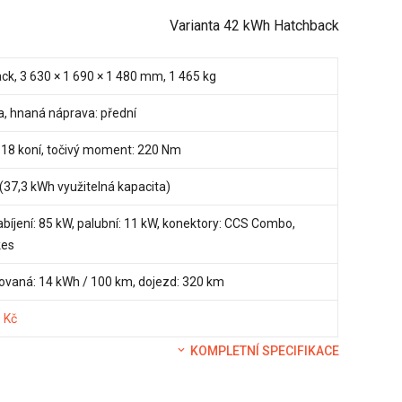
Varianta 42 kWh Hatchback
ck, 3 630 × 1 690 × 1 480 mm, 1 465 kg
na, hnaná náprava: přední
118 koní, točivý moment: 220 Nm
(37,3 kWh využitelná kapacita)
abíjení: 85 kW, palubní: 11 kW, konektory: CCS Combo,
es
vaná: 14 kWh / 100 km, dojezd: 320 km
 Kč
KOMPLETNÍ SPECIFIKACE