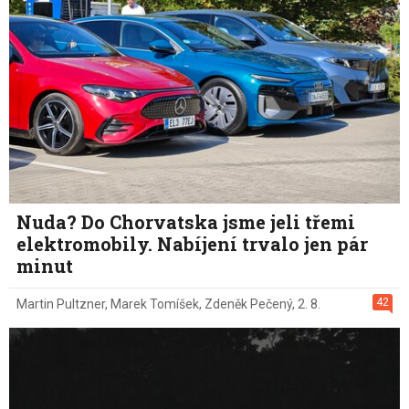
Nuda? Do Chorvatska jsme jeli třemi
elektromobily. Nabíjení trvalo jen pár
minut
42
Martin Pultzner
,
Marek Tomíšek
,
Zdeněk Pečený
,
2. 8.