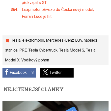
překvapil s GT
Leapmotor přiveze do Česka nový model,
Ferrari Luce je hit
Tesla
,
elektromobil
,
Mercedes-Benz EQV
,
nabíjecí
stanice
,
PRE
,
Tesla Cybertruck
,
Tesla Model S
,
Tesla
Model X
,
Vodíkový pohon
Facebook
8
Twitter
NEJČTENĚJŠÍ ČLÁNKY