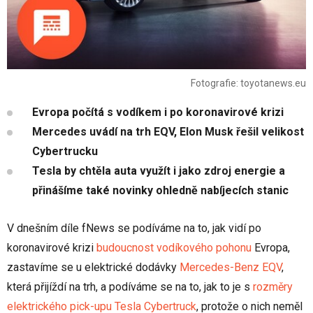
Fotografie: toyotanews.eu
Evropa počítá s vodíkem i po koronavirové krizi
Mercedes uvádí na trh EQV, Elon Musk řešil velikost
Cybertrucku
Tesla by chtěla auta využít i jako zdroj energie a
přinášíme také novinky ohledně nabíjecích stanic
V dnešním díle fNews se podíváme na to, jak vidí po
koronavirové krizi
budoucnost vodíkového pohonu
Evropa,
zastavíme se u elektrické dodávky
Mercedes-Benz EQV
,
která přijíždí na trh, a podíváme se na to, jak to je s
rozměry
elektrického pick-upu Tesla Cybertruck
, protože o nich neměl