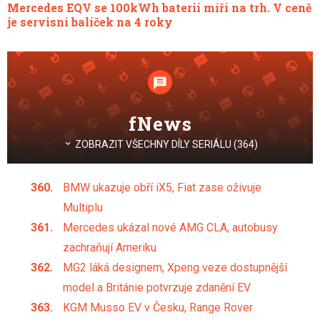
Mercedes EQV se 100kWh baterií míří na trh. V ceně
je servisní balíček na 4 roky
fNews
ZOBRAZIT VŠECHNY DÍLY SERIÁLU (364)
BMW ukazuje obří iX5, Fiat zase oživuje
Multiplu
Mercedes ukázal nové AMG CLA, autobusy
zachraňují Ameriku
MG2 láká designem, Xpeng veze dostupnější
model a Británie potvrzuje zdanění EV
KGM Musso EV v Česku, Range Rover