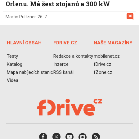
Orlenu. Má šest stojanů a 300 kW
30
Martin Pultzner
,
26. 7.
HLAVNÍ OBSAH
FDRIVE.CZ
NAŠE MAGAZÍNY
Testy
Redakce a kontakty
mobilenet.cz
Katalog
Inzerce
fDrive.cz
Mapa nabíjecích stanic
RSS kanál
fZone.cz
Videa