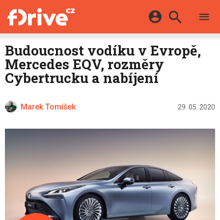
TESTY
ELEKTROMOBILY
Přihlášení a registrace pomocí:
Budoucnost vodíku v Evropě,
HYBRIDY
KATALOG
Mercedes EQV, rozměry
E-MOTORSPORT
Facebook
Google
MAPA STANIC
Cybertrucku a nabíjení
OSTATNÍ
VIDEA
Twitter
Apple
Microsoft
SERIÁLY
DALŠÍ
Marek Tomíšek
29. 05. 2020