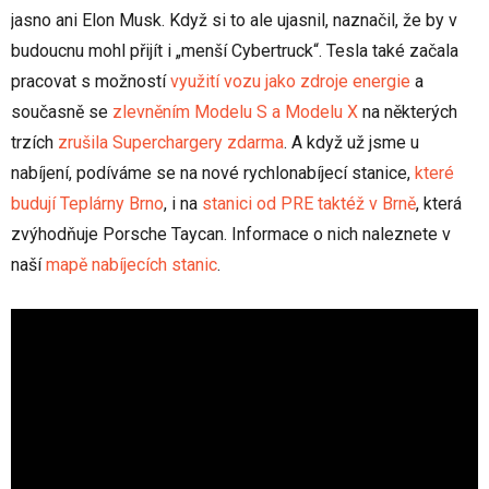
jasno ani Elon Musk. Když si to ale ujasnil, naznačil, že by v
budoucnu mohl přijít i „menší Cybertruck“. Tesla také začala
pracovat s možností
využití vozu jako zdroje energie
a
současně se
zlevněním Modelu S a Modelu X
na některých
trzích
zrušila Superchargery zdarma
. A když už jsme u
nabíjení, podíváme se na nové rychlonabíjecí stanice,
které
budují Teplárny Brno
, i na
stanici od PRE taktéž v Brně
, která
zvýhodňuje Porsche Taycan. Informace o nich naleznete v
naší
mapě nabíjecích stanic
.