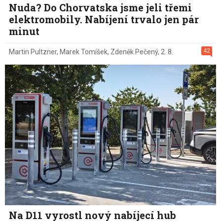
Nuda? Do Chorvatska jsme jeli třemi
elektromobily. Nabíjení trvalo jen pár
minut
42
Martin Pultzner
,
Marek Tomíšek
,
Zdeněk Pečený
,
2. 8.
Na D11 vyrostl nový nabíjecí hub